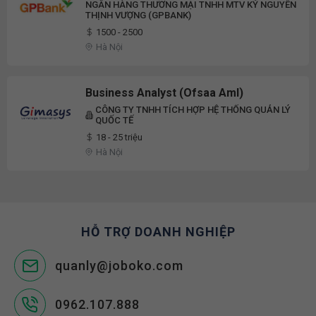
NGÂN HÀNG THƯƠNG MẠI TNHH MTV KỶ NGUYÊN
THỊNH VƯỢNG (GPBANK)
1500 - 2500
Hà Nội
Business Analyst (Ofsaa Aml)
CÔNG TY TNHH TÍCH HỢP HỆ THỐNG QUẢN LÝ
QUỐC TẾ
18 - 25 triệu
Hà Nội
HỖ TRỢ DOANH NGHIỆP
quanly@joboko.com
0962.107.888