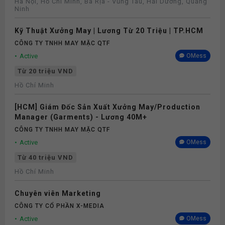
Hà Nội, Hồ Chí Minh, Bà Rịa - Vũng Tàu, Hải Dương, Quảng
Ninh
Kỹ Thuật Xưởng May | Lương Từ 20 Triệu | TP.HCM
CÔNG TY TNHH MAY MẶC QTF
Active
OMess
Từ 20 triệu VND
Hồ Chí Minh
[HCM] Giám Đốc Sản Xuất Xưởng May/Production
Manager (Garments) - Lương 40M+
CÔNG TY TNHH MAY MẶC QTF
Active
OMess
Từ 40 triệu VND
Hồ Chí Minh
Chuyên viên Marketing
CÔNG TY CỔ PHẦN X-MEDIA
Active
OMess