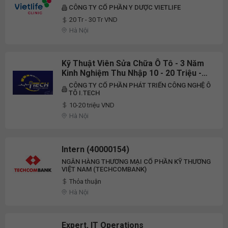
CÔNG TY CỔ PHẦN Y DƯỢC VIETLIFE
20 Tr - 30 Tr VND
Hà Nội
Kỹ Thuật Viên Sửa Chữa Ô Tô - 3 Năm
Kinh Nghiệm Thu Nhập 10 - 20 Triệu -
Đi Làm Ngay
CÔNG TY CỔ PHẦN PHÁT TRIỂN CÔNG NGHỆ Ô
TÔ I.TECH
10-20 triệu VND
Hà Nội
Intern (40000154)
NGÂN HÀNG THƯƠNG MẠI CỔ PHẦN KỸ THƯƠNG
VIỆT NAM (TECHCOMBANK)
Thỏa thuận
Hà Nội
Expert, IT Operations