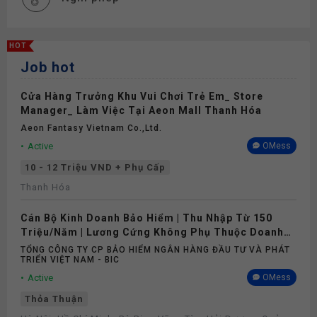
HOT
Job hot
Cửa Hàng Trưởng Khu Vui Chơi Trẻ Em_ Store
Manager_ Làm Việc Tại Aeon Mall Thanh Hóa
Aeon Fantasy Vietnam Co.,ltd.
Active
OMess
10 - 12 Triệu VND + Phụ Cấp
Thanh Hóa
Cán Bộ Kinh Doanh Bảo Hiểm | Thu Nhập Từ 150
Triệu/Năm | Lương Cứng Không Phụ Thuộc Doanh
Số
TỔNG CÔNG TY CP BẢO HIỂM NGÂN HÀNG ĐẦU TƯ VÀ PHÁT
TRIỂN VIỆT NAM - BIC
Active
OMess
Thỏa Thuận