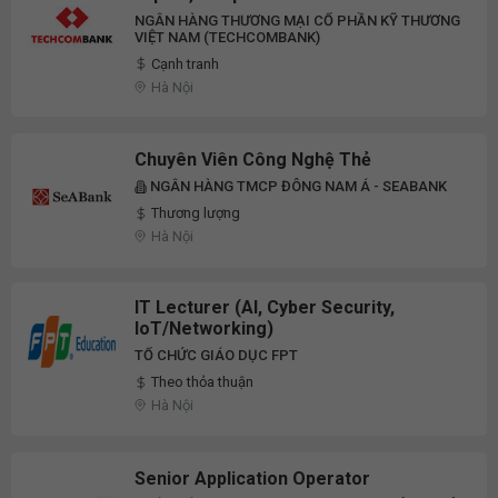
NGÂN HÀNG THƯƠNG MẠI CỔ PHẦN KỸ THƯƠNG
VIỆT NAM (TECHCOMBANK)
Cạnh tranh
Hà Nội
Chuyên Viên Công Nghệ Thẻ
NGÂN HÀNG TMCP ĐÔNG NAM Á - SEABANK
Thương lượng
Hà Nội
IT Lecturer (AI, Cyber Security,
IoT/Networking)
TỔ CHỨC GIÁO DỤC FPT
Theo thỏa thuận
Hà Nội
Senior Application Operator