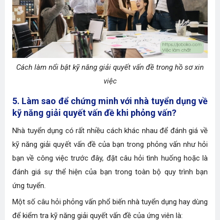
Cách làm nổi bật kỹ năng giải quyết vấn đề trong hồ sơ xin
việc
5. Làm sao để chứng minh với nhà tuyển dụng về
kỹ năng giải quyết vấn đề khi phỏng vấn?
Nhà tuyển dụng có rất nhiều cách khác nhau để đánh giá về
kỹ năng giải quyết vấn đề của bạn trong phỏng vấn như hỏi
bạn về công việc trước đây, đặt câu hỏi tình huống hoặc là
đánh giá sự thể hiện của bạn trong toàn bộ quy trình bạn
ứng tuyển.
Một số câu hỏi phỏng vấn phổ biến nhà tuyển dụng hay dùng
để kiểm tra kỹ năng giải quyết vấn đề của ứng viên là: