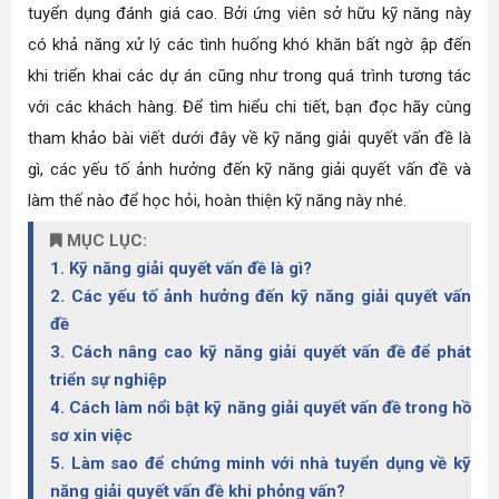
tuyển dụng đánh giá cao. Bởi ứng viên sở hữu kỹ năng này
có khả năng xử lý các tình huống khó khăn bất ngờ ập đến
khi triển khai các dự án cũng như trong quá trình tương tác
với các khách hàng. Để tìm hiểu chi tiết, bạn đọc hãy cùng
tham khảo bài viết dưới đây về kỹ năng giải quyết vấn đề là
gì, các yếu tố ảnh hưởng đến kỹ năng giải quyết vấn đề và
làm thế nào để học hỏi, hoàn thiện kỹ năng này nhé.
MỤC LỤC:
1. Kỹ năng giải quyết vấn đề là gì?
2. Các yếu tố ảnh hưởng đến kỹ năng giải quyết vấn
đề
3. Cách nâng cao kỹ năng giải quyết vấn đề để phát
triển sự nghiệp
4. Cách làm nổi bật kỹ năng giải quyết vấn đề trong hồ
sơ xin việc
5. Làm sao để chứng minh với nhà tuyển dụng về kỹ
năng giải quyết vấn đề khi phỏng vấn?