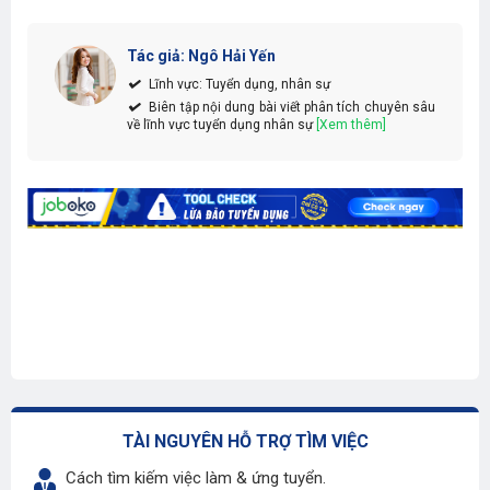
Tác giả: Ngô Hải Yến
Lĩnh vực: Tuyển dụng, nhân sự
Biên tập nội dung bài viết phân tích chuyên sâu
về lĩnh vực tuyển dụng nhân sự
[Xem thêm]
TÀI NGUYÊN HỖ TRỢ TÌM VIỆC
Cách tìm kiếm việc làm & ứng tuyển.