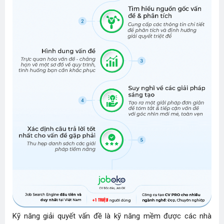
Kỹ năng giải quyết vấn đề là kỹ năng mềm được các nhà