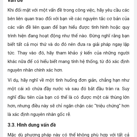
vấn đề
Khi đối mặt với một vấn đề trong công việc, hãy yêu cầu các
bên liên quan trao đổi với bạn về các nguyên tắc cơ bản của
các vấn đề liên quan để bạn hiểu được tình hình hoặc quy
trình hiện đang hoạt động như thế nào. Đừng nghĩ rằng bạn
biết tất cả mọi thứ và do đó nên đưa ra giải pháp ngay lập
tức. Thay vào đó, hãy tham khảo ý kiến ​​của những người
khác nữa để có hiểu biết mang tính hệ thống, từ đó xác định
nguyên nhân chính xác hơn.
Ví dụ, hãy nghĩ về một tình huống đơn giản, chẳng hạn như
một cái xô chứa đầy nước và sau đó bắt đầu tràn ra. Suy
nghĩ đầu tiên của bạn có thể là có được một cái thùng lớn
hơn, nhưng điều này sẽ chỉ ngăn chặn các "triệu chứng" hơn
là xác định nguyên nhân gốc rễ.
3.3. Hình dung vấn đề
Mặc dù phương pháp này có thể không phù hợp với tất cả