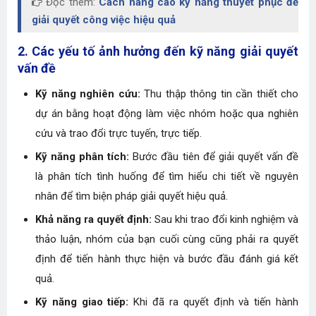
Đọc thêm:
Cách nâng cao kỹ năng thuyết phục để
giải quyết công việc hiệu quả
2. Các yếu tố ảnh hưởng đến kỹ năng giải quyết
vấn đề
Kỹ năng nghiên cứu:
Thu thập thông tin cần thiết cho
dự án bằng hoạt động làm việc nhóm hoặc qua nghiên
cứu và trao đổi trực tuyến, trực tiếp.
Kỹ năng phân tích:
Bước đầu tiên để giải quyết vấn đề
là phân tích tình huống để tìm hiểu chi tiết về nguyên
nhân để tìm biện pháp giải quyết hiệu quả.
Khả năng ra quyết định:
Sau khi trao đổi kinh nghiệm và
thảo luận, nhóm của bạn cuối cùng cũng phải ra quyết
định để tiến hành thực hiện và bước đầu đánh giá kết
quả.
Kỹ năng giao tiếp:
Khi đã ra quyết định và tiến hành