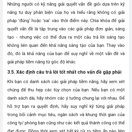
Những người có kỹ năng giải quyết vấn đề giỏi dựa trên kỹ
năng tư duy phản biện của họ và hiểu rằng không có giải
pháp 'đúng' hoặc 'sai' vào thời điểm này. Chìa khóa để giải
quyết vấn đề là tập trung vào các giải pháp đơn giản, sáng
tạo - nhưng việc có thể đưa ra một câu trả lời sáng tạo
không liên quan đến khả năng sáng tạo của bạn. Thay vào
đó, đó là khả năng của bạn để suy nghĩ về một vấn đề và
giải pháp tiềm năng từ góc độ khác.
3.5. Xác định câu trả lời tốt nhất cho vấn đề gặp phải
Khi bạn có danh sách các giải pháp tiềm năng, hãy xem xét
chúng để thu hẹp các tùy chọn của bạn. Nếu bạn có một
danh sách dài, hãy nhóm các ý tưởng chung lại với nhau. Để
hỗ trợ bạn ra quyết định, hãy suy nghĩ kỹ từng giải pháp
trong bối cảnh mục tiêu, ngân sách và khung thời gian của
công ty/ phòng ban cũng như các kết quả thành công có thể
đạt được. Đồng thời xem xét bất kỳ rủi ro tiềm ẩn nào liên