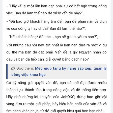
- "Hãy kể lại một lần bạn gặp phải sự cố bất ngờ trong công
việc. Bạn đã làm thế nào để xử lý vấn đề này?".
- "Đã bao giờ khách hàng tìm đến bạn để phàn nàn về dịch
vụ của công ty hay chưa? Bạn đã làm thế nào?".
- "Nếu khách hàng/ đối tác..., bạn sẽ giải quyết ra sao?",...
Với những câu hỏi này, tốt nhất là bạn nên đưa ra một ví dụ
cụ thể mà bạn đã gặp phải. Vấn đề là gì? Nguyên nhân do
đâu và bạn đã tiếp cận, giải quyết bằng cách nào?
Đọc thêm:
Mẹo giúp tăng kỹ năng sắp xếp, quản lý
công việc khoa học
Có kỹ năng giải quyết vấn đề, bạn có thể đạt được nhiều
thành tựu, thành tích trong công việc và dễ thăng tiến hơn.
Hãy nhớ những lời khuyên của JobOKO, đừng bao giờ vội
vàng đưa ra một giải pháp, hãy hiểu bản chất của vấn đề và
tìm cách khắc phục, từ đó giải quyết hiệu quả hơn bạn nhé!