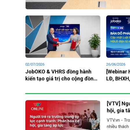
02/07/2026
26/06/2026
JobOKO & VHRS đồng hành
[Webinar 
kiến tạo giá trị cho cộng đồng
LĐ, BHXH,
nhân sự
cùng chuy
[VTV] Ngư
hội, gia t
VTV.vn - Tro
nhiều thách