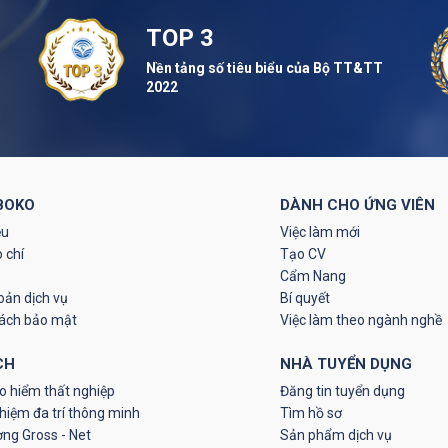
TOP 3
Nền tảng số tiêu biểu của Bộ TT&TT
2022
BOKO
DÀNH CHO ỨNG VIÊN
ệu
Việc làm mới
 chí
Tạo CV
Cẩm Nang
oản dịch vụ
Bí quyết
sách bảo mật
Việc làm theo ngành nghề
CH
NHÀ TUYỂN DỤNG
o hiểm thất nghiệp
Đăng tin tuyển dụng
hiệm đa trí thông minh
Tìm hồ sơ
ơng Gross - Net
Sản phẩm dịch vụ