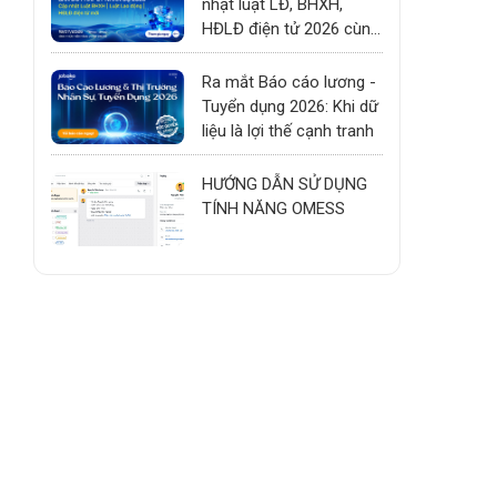
nhật luật LĐ, BHXH,
HĐLĐ điện tử 2026 cùng
chuyên gia Bộ Nội Vụ
Ra mắt Báo cáo lương -
Tuyển dụng 2026: Khi dữ
liệu là lợi thế cạnh tranh
HƯỚNG DẪN SỬ DỤNG
TÍNH NĂNG OMESS
h
ó