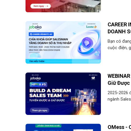
hợp.
CAREER 
DOANH S
Bạn có đang 
cuộc điện, 
hàng nghe x
tháng mà th
WEBINAR 
Giữ Được
2025-2026 đ
ngành Sales 
nhân tài và
thức chưa t
tuyển dụng 
OMess - C