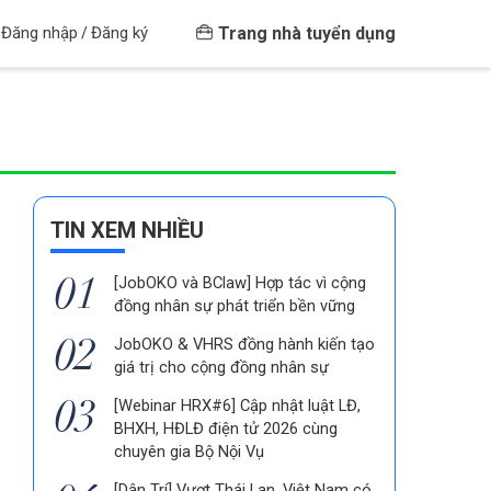
Trang nhà tuyển dụng
Đăng nhập
Đăng ký
/
TIN XEM NHIỀU
[JobOKO và BClaw] Hợp tác vì cộng
đồng nhân sự phát triển bền vững
JobOKO & VHRS đồng hành kiến tạo
giá trị cho cộng đồng nhân sự
[Webinar HRX#6] Cập nhật luật LĐ,
BHXH, HĐLĐ điện tử 2026 cùng
chuyên gia Bộ Nội Vụ
[Dân Trí] Vượt Thái Lan, Việt Nam có