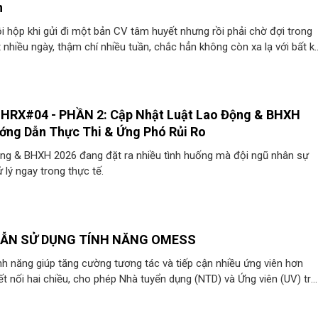
n
i hộp khi gửi đi một bản CV tâm huyết nhưng rồi phải chờ đợi trong
 nhiều ngày, thậm chí nhiều tuần, chắc hẳn không còn xa lạ với bất k
o. Khoảng cách giữa việc nộp hồ sơ và nhận được phản hồi từ nhà
ôi khi khiến chúng ta dần mất đi sự kiên nhẫn. Thấu hiểu tâm lý đó,
ắt OMess – tính năng chat hai chiều trực tiếp, giúp xóa bỏ mọi rào
nối bạn với nhà tuyển dụng
HRX#04 - PHẦN 2: Cập Nhật Luật Lao Động & BHXH
ớng Dẫn Thực Thi & Ứng Phó Rủi Ro
ng & BHXH 2026 đang đặt ra nhiều tình huống mà đội ngũ nhân sự
 lý ngay trong thực tế.
ẪN SỬ DỤNG TÍNH NĂNG OMESS
nh năng giúp tăng cường tương tác và tiếp cận nhiều ứng viên hơn
ết nối hai chiều, cho phép Nhà tuyển dụng (NTD) và Ứng viên (UV) trò
tiếp với nhau.