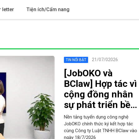
 letter
Tiện ích/Cẩm nang
21/07/02026
TIN NỔI BẬT
[JobOKO và
BClaw] Hợp tác vì
cộng đồng nhân
sự phát triển bền
vững
Nền tảng tuyển dụng công nghệ
JobOKO chính thức ký kết hợp tác
cùng Công ty Luật TNHH BClaw vào
ngày 18/7/2026