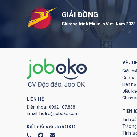
GIẢI ĐỒNG
Chương trình Make in Viet-Nam 2023
VỀ JO
Giới thi
Góc báo
Liên hệ
Điều kh
Chính 
LIÊN HỆ
Điện thoại:
0962.107.888
TIỆN Í
Email:
hotro@joboko.com
Tính bả
Trắc ng
Kết nối với JobOKO
Tính lư