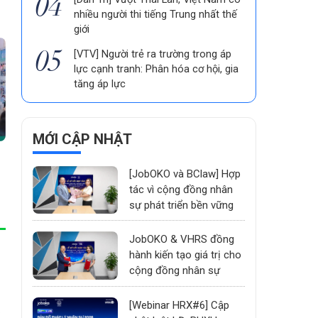
nhiều người thi tiếng Trung nhất thế
giới
[VTV] Người trẻ ra trường trong áp
lực cạnh tranh: Phân hóa cơ hội, gia
tăng áp lực
MỚI CẬP NHẬT
[JobOKO và BClaw] Hợp
tác vì cộng đồng nhân
sự phát triển bền vững
JobOKO & VHRS đồng
hành kiến tạo giá trị cho
cộng đồng nhân sự
[Webinar HRX#6] Cập
ù