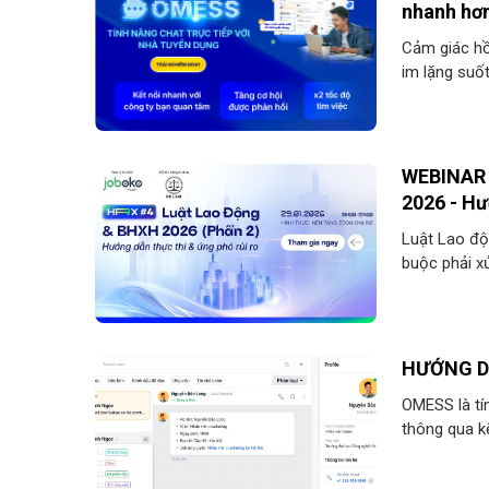
nhanh hơ
Cảm giác hồ
im lặng suốt
ứng viên nà
tuyển dụng đ
JobOKO ra m
cản và kết 
WEBINAR 
2026 - Hư
Luật Lao độ
buộc phải xử
HƯỚNG D
OMESS là tí
thông qua k
chuyện trực 