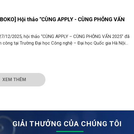
OBOKO] Hội thảo "CÙNG APPLY - CÙNG PHỎNG VẤN
 27/12/2025, hội thảo “CÙNG APPLY – CÙNG PHỎNG VẤN 2025” đã
nh công tại Trường Đại học Công nghệ – Đại học Quốc gia Hà Nội
ện là hoạt động thường niên dành cho sinh viên năm cuối và sinh viê
ệp, nhằm trang bị kiến thức, kỹ năng và góc nhìn thực tế trước khi
ia nhập thị trường lao động.
XEM THÊM
GIẢI THƯỞNG CỦA CHÚNG TÔI