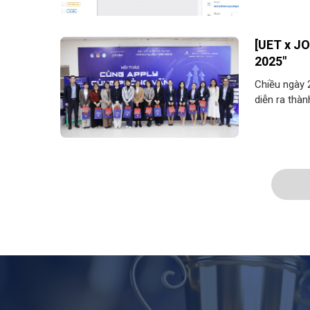
[UET x J
2025"
Chiều ngày
diễn ra thà
(UET). Sự ki
sắp tốt nghi
chính thức g