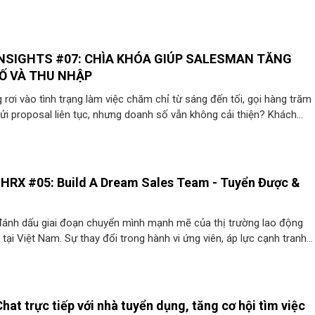
INSIGHTS #07: CHÌA KHÓA GIÚP SALESMAN TĂNG
Ố VÀ THU NHẬP
rơi vào tình trạng làm việc chăm chỉ từ sáng đến tối, gọi hàng trăm
gửi proposal liên tục, nhưng doanh số vẫn không cải thiện? Khách
ong rồi “để anh/chị suy nghĩ thêm”, KPI đè nặng từng ngày, tuần,
u nhập vẫn bấp bênh?
HRX #05: Build A Dream Sales Team - Tuyển Được &
ánh dấu giai đoạn chuyển mình mạnh mẽ của thị trường lao động
tại Việt Nam. Sự thay đổi trong hành vi ứng viên, áp lực cạnh tranh
 kỳ vọng thu nhập tăng cao đang đặt doanh nghiệp trước những thác
ừng có. Đội ngũ Sales "mạch máu" của doanh thu – đang trở nên kh
và khó giữ chân hơn bao giờ hết.
hat trực tiếp với nhà tuyển dụng, tăng cơ hội tìm việc