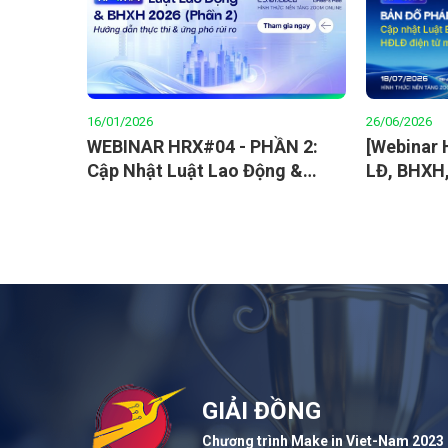
16/01/2026
26/06/2026
WEBINAR HRX#04 - PHẦN 2:
[Webinar 
Cập Nhật Luật Lao Động &
LĐ, BHXH,
BHXH 2026 - Hướng Dẫn Thực
cùng chuy
Thi & Ứng Phó Rủi Ro
GIẢI ĐỒNG
Chương trình Make in Viet-Nam 2023