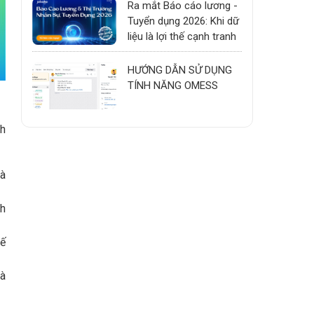
Ra mắt Báo cáo lương -
Tuyển dụng 2026: Khi dữ
liệu là lợi thế cạnh tranh
HƯỚNG DẪN SỬ DỤNG
TÍNH NĂNG OMESS
nh
và
ch
hế
và