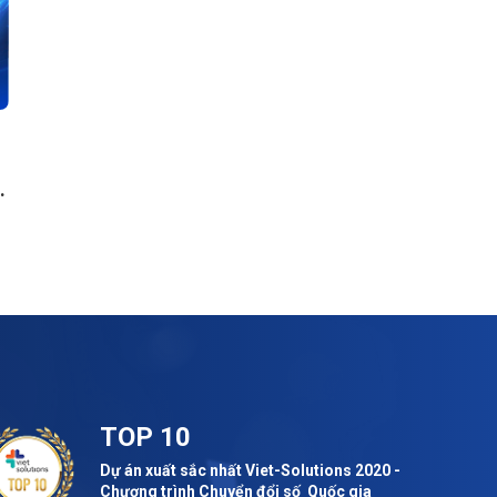
TOP 10
Dự án xuất sắc nhất Viet-Solutions 2020 -
Chương trình Chuyển đổi số Quốc gia