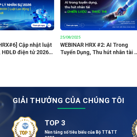
25/08/2025
HRX#6] Cập nhật luật
WEBINAR HRX #2: AI Trong
 HĐLĐ điện tử 2026
Tuyển Dụng, Thu hút nhân tài -
ên gia Bộ Nội Vụ
Từ Chiến Lược Đến Thực Thi
GIẢI THƯỞNG CỦA CHÚNG TÔI
TOP 3
Nền tảng số tiêu biểu của Bộ TT&TT