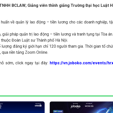
 TNHH BCLAW; Giảng viên thỉnh giảng Trường Đại học Luật 
 huấn về quản lý lao động – tiền lương cho các doanh nghiệp, t
giải pháp quản trị lao động – tiền lương và tranh tụng tại Tòa án.
ư thuộc Đoàn Luật sư Thành phố Hà Nội.
ố lượng đăng ký giới hạn chỉ 120 người tham gia. Thời gian tổ ch
 qua nền tảng Zoom Online.
hỗ sớm, click ngay tại đây:
https://vn.joboko.com/events/hr