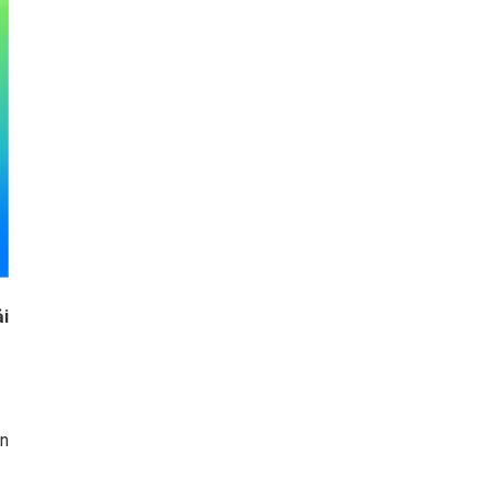
ải
ận