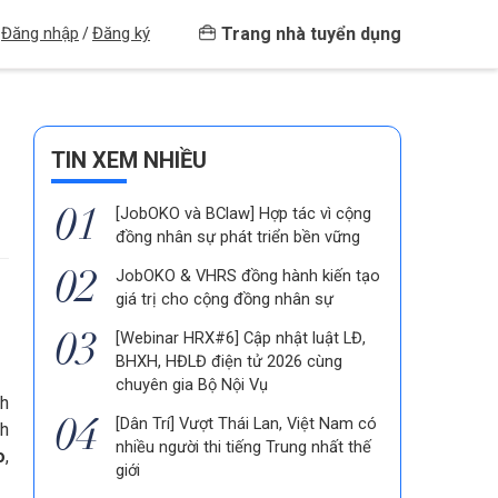
Trang nhà tuyển dụng
Đăng nhập
Đăng ký
/
TIN XEM NHIỀU
[JobOKO và BClaw] Hợp tác vì cộng
đồng nhân sự phát triển bền vững
JobOKO & VHRS đồng hành kiến tạo
giá trị cho cộng đồng nhân sự
[Webinar HRX#6] Cập nhật luật LĐ,
BHXH, HĐLĐ điện tử 2026 cùng
chuyên gia Bộ Nội Vụ
nh
[Dân Trí] Vượt Thái Lan, Việt Nam có
nh
nhiều người thi tiếng Trung nhất thế
o
,
giới