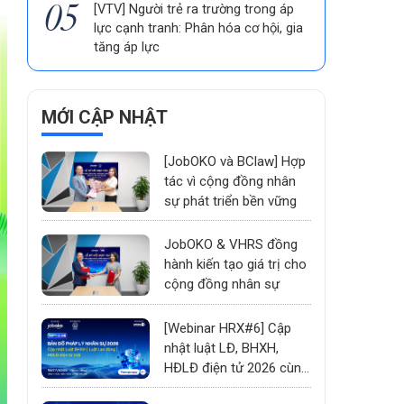
[VTV] Người trẻ ra trường trong áp
lực cạnh tranh: Phân hóa cơ hội, gia
tăng áp lực
MỚI CẬP NHẬT
[JobOKO và BClaw] Hợp
tác vì cộng đồng nhân
sự phát triển bền vững
JobOKO & VHRS đồng
hành kiến tạo giá trị cho
cộng đồng nhân sự
[Webinar HRX#6] Cập
nhật luật LĐ, BHXH,
HĐLĐ điện tử 2026 cùng
chuyên gia Bộ Nội Vụ