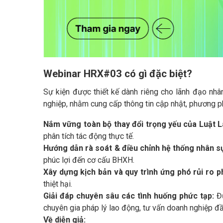
Webinar HRX#03 có gì đặc biệt?
Sự kiện được thiết kế dành riêng cho lãnh đạo nhâ
nghiệp, nhằm cung cấp thông tin cập nhật, phương ph
Nắm vững toàn bộ thay đổi trọng yếu của Luật
phân tích tác động thực tế.
Hướng dẫn rà soát & điều chỉnh hệ thống nhân 
phúc lợi đến cơ cấu BHXH.
Xây dựng kịch bản và quy trình ứng phó rủi ro p
thiệt hại.
Giải đáp chuyên sâu các tình huống phức tạp:
Đ
chuyên gia pháp lý lao động, tư vấn doanh nghiệp đ
Về diễn giả: