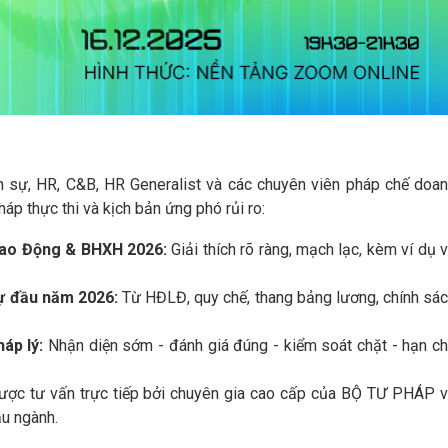
n sự, HR, C&B, HR Generalist và các chuyên viên pháp chế doa
áp thực thi và kịch bản ứng phó rủi ro:
 Lao Động & BHXH 2026:
Giải thích rõ ràng, mạch lạc, kèm ví dụ 
sự đầu năm 2026:
Từ HĐLĐ, quy chế, thang bảng lương, chính sá
háp lý:
Nhận diện sớm - đánh giá đúng - kiểm soát chặt - hạn c
ược tư vấn trực tiếp bởi chuyên gia cao cấp của BỘ TƯ PHÁP 
ầu ngành.