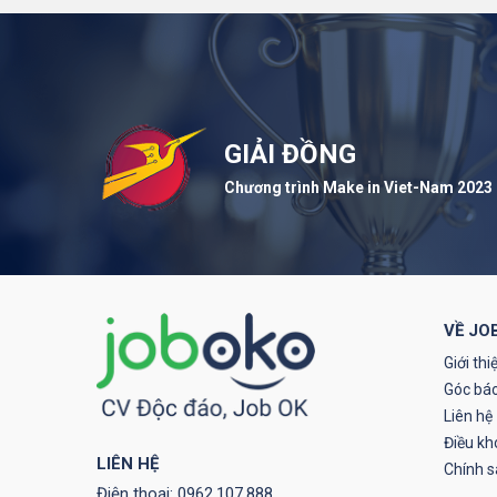
GIẢI ĐỒNG
Chương trình Make in Viet-Nam 2023
VỀ JO
Giới thi
Góc báo
Liên hệ
Điều kh
LIÊN HỆ
Chính 
Điện thoại:
0962.107.888