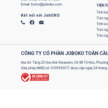
Email:
hotro@joboko.com
TIỆN Í
Tính bả
Kết nối với JobOKO
Trắc ng
Tính lư
Trắc n
Trắc n
CÔNG TY CỔ PHẦN JOBOKO TOÀN CẦ
Địa chỉ: Tầng 23 tòa nhà Viwaseen, Số 48 Tố Hữu, Phường
Giấy phép ĐKKD số: 0109353571 được cấp ngày 24 tháng 