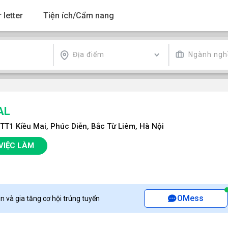
 letter
Tiện ích/Cẩm nang
Địa điểm
Ngành ngh
AL
TT1 Kiều Mai, Phúc Diễn, Bắc Từ Liêm, Hà Nội
VIỆC LÀM
OMess
n và gia tăng cơ hội trúng tuyển