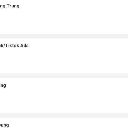
ếng Trung
ok/Tiktok Ads
ing
Dụng