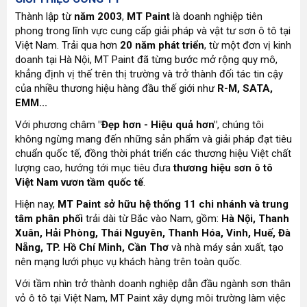
Thành lập từ
năm 2003
,
MT Paint
là doanh nghiệp tiên
phong trong lĩnh vực cung cấp giải pháp và vật tư sơn ô tô tại
Việt Nam. Trải qua hơn
20 năm phát triển
, từ một đơn vị kinh
doanh tại Hà Nội, MT Paint đã từng bước mở rộng quy mô,
khẳng định vị thế trên thị trường và trở thành đối tác tin cậy
của nhiều thương hiệu hàng đầu thế giới như
R-M, SATA,
EMM...
Với phương châm
"Đẹp hơn - Hiệu quả hơn"
, chúng tôi
không ngừng mang đến những sản phẩm và giải pháp đạt tiêu
chuẩn quốc tế, đồng thời phát triển các thương hiệu Việt chất
lượng cao, hướng tới mục tiêu đưa
thương hiệu sơn ô tô
Việt Nam vươn tầm quốc tế
.
Hiện nay,
MT Paint sở hữu hệ thống 11 chi nhánh và trung
tâm phân phối
trải dài từ Bắc vào Nam, gồm:
Hà Nội, Thanh
Xuân, Hải Phòng, Thái Nguyên, Thanh Hóa, Vinh, Huế, Đà
Nẵng, TP. Hồ Chí Minh, Cần Thơ
và nhà máy sản xuất, tạo
nên mạng lưới phục vụ khách hàng trên toàn quốc.
Với tầm nhìn trở thành doanh nghiệp dẫn đầu ngành sơn thân
vỏ ô tô tại Việt Nam, MT Paint xây dựng môi trường làm việc