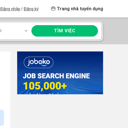
Trang nhà tuyển dụng
Đăng nhập
Đăng ký
/
TÌM VIỆC
ề