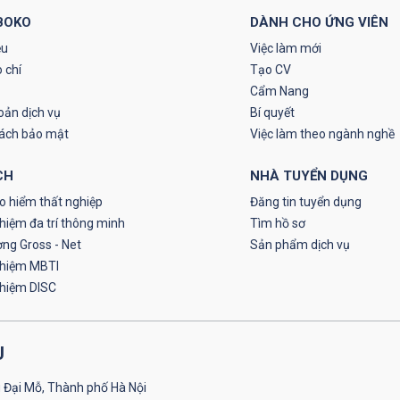
BOKO
DÀNH CHO ỨNG VIÊN
ệu
Việc làm mới
 chí
Tạo CV
Cẩm Nang
oản dịch vụ
Bí quyết
sách bảo mật
Việc làm theo ngành nghề
CH
NHÀ TUYỂN DỤNG
o hiểm thất nghiệp
Đăng tin tuyển dụng
hiệm đa trí thông minh
Tìm hồ sơ
ơng Gross - Net
Sản phẩm dịch vụ
ghiệm MBTI
ghiệm DISC
U
 Đại Mỗ, Thành phố Hà Nội