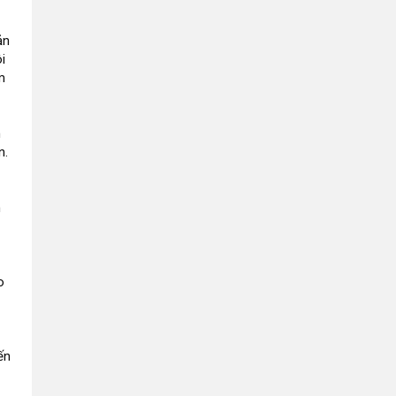
ản
i
m
m
n.
n
o
ến