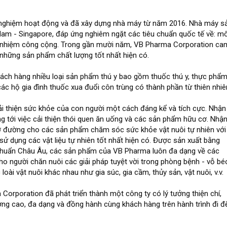
 nghiệm hoạt động và đã xây dựng nhà máy từ năm 2016. Nhà máy s
 Nam - Singapore, đáp ứng nghiêm ngặt các tiêu chuẩn quốc tế về: mô
rách nhiệm công cộng. Trong gần mười năm, VB Pharma Corporation ca
 những sản phẩm chất lượng tốt nhất hiện có.
ch hàng nhiều loại sản phẩm thú y bao gồm thuốc thú y, thực phẩ
c hộ gia đình thuốc xua đuổi côn trùng có thành phần từ thiên nhiê
i thiện sức khỏe của con người một cách đáng kể và tích cực. Nhận
g tới việc cải thiện thói quen ăn uống và các sản phẩm hữu cơ. Nhậ
 đường cho các sản phẩm chăm sóc sức khỏe vật nuôi tự nhiên với
 sử dụng các vật liệu tự nhiên tốt nhất hiện có. Được sản xuất bằng
u chuẩn Châu Âu, các sản phẩm của VB Pharma luôn đa dạng về các
ho người chăn nuôi các giải pháp tuyệt vời trong phòng bệnh - vỗ bé
loài vật nuôi khác nhau như gia súc, gia cầm, thủy sản, vật nuôi, v.v.
 Corporation đã phát triển thành một công ty có lý tưởng thiện chí,
ng cao, đa dạng và đồng hành cùng khách hàng trên hành trình đi đ