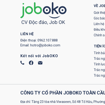
VỀ JO
Giới thi
Góc báo
Liên hệ
Điều kh
LIÊN HỆ
Chính 
Điện thoại:
0962.107.888
Email:
hotro@joboko.com
TIỆN Í
Tính bả
Kết nối với JobOKO
Trắc ng
Tính lư
Trắc n
Trắc n
CÔNG TY CỔ PHẦN JOBOKO TOÀN CẦ
Địa chỉ: Tầng 23 tòa nhà Viwaseen, Số 48 Tố Hữu, Phường