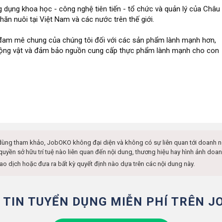
ụng khoa học - công nghệ tiên tiến - tổ chức và quản lý của Châu
n nuôi tại Việt Nam và các nước trên thế giới.
m đam mê chung của chúng tôi đối với các sản phẩm lành mạnh hơn,
động vật và đảm bảo nguồn cung cấp thực phẩm lành mạnh cho con
dùng tham khảo, JobOKO không đại diện và không có sự liên quan tới doanh 
 quyền sở hữu trí tuệ nào liên quan đến nội dung, thương hiệu hay hình ảnh d
iao dịch hoặc đưa ra bất kỳ quyết định nào dựa trên các nội dung này.
 TIN TUYỂN DỤNG MIỄN PHÍ TRÊN J