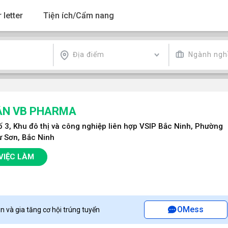
 letter
Tiện ích/Cẩm nang
Địa điểm
Ngành ngh
ẦN VB PHARMA
ố 3, Khu đô thị và công nghiệp liên hợp VSIP Bắc Ninh, Phường
 Sơn, Bắc Ninh
VIỆC LÀM
OMess
n và gia tăng cơ hội trúng tuyển