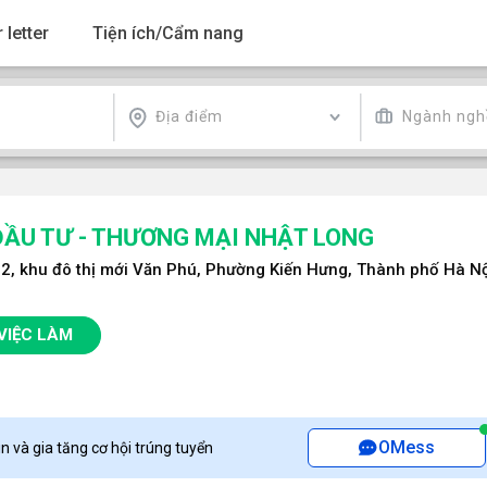
 letter
Tiện ích/Cẩm nang
Địa điểm
Ngành ngh
ĐẦU TƯ - THƯƠNG MẠI NHẬT LONG
 12, khu đô thị mới Văn Phú, Phường Kiến Hưng, Thành phố Hà Nộ
VIỆC LÀM
OMess
n và gia tăng cơ hội trúng tuyển