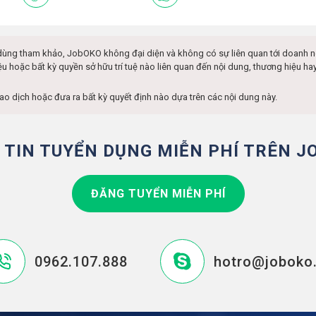
dùng tham khảo, JobOKO không đại diện và không có sự liên quan tới doanh 
ệu hoặc bất kỳ quyền sở hữu trí tuệ nào liên quan đến nội dung, thương hiệu 
iao dịch hoặc đưa ra bất kỳ quyết định nào dựa trên các nội dung này.
 TIN TUYỂN DỤNG MIỄN PHÍ TRÊN J
ĐĂNG TUYỂN MIỄN PHÍ
0962.107.888
hotro@joboko