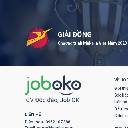
GIẢI ĐỒNG
Chương trình Make in Viet-Nam 2023
VỀ JO
Giới thi
Góc báo
Liên hệ
Điều kh
LIÊN HỆ
Chính 
Điện thoại:
0962.107.888
Email:
hotro@joboko.com