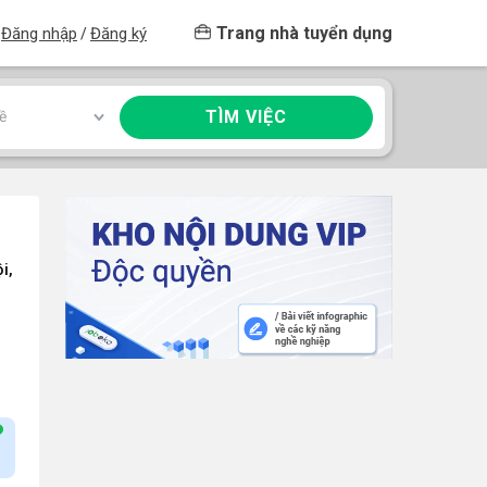
Trang nhà tuyển dụng
Đăng nhập
Đăng ký
/
TÌM VIỆC
ề
i,