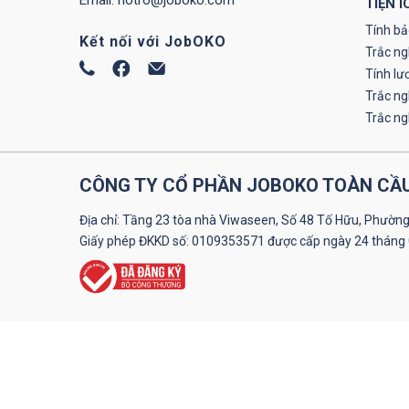
TIỆN Í
Tính bả
Kết nối với JobOKO
Trắc ng
Tính lư
Trắc n
Trắc n
CÔNG TY CỔ PHẦN JOBOKO TOÀN CẦ
Địa chỉ: Tầng 23 tòa nhà Viwaseen, Số 48 Tố Hữu, Phường
Giấy phép ĐKKD số: 0109353571 được cấp ngày 24 tháng 