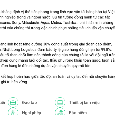
khẳng định vị thế tiên phong trong lĩnh vực vận tải hàng hóa tại Việt
nh nghiệp trong và ngoài nước. Sự tin tưởng đồng hành từ các tập
sonic, Sony, Mitsubishi, Aqua, Midea, Toshiba... chính là minh chứng
trội của chúng tôi trong việc chinh phục những tiêu chuẩn vận chuy
năng linh hoạt tăng cường 30% công suất trong giai đoạn cao điểm,
ến, Nhật Long Logistics đảm bảo tỷ lệ giao hàng đúng hẹn tới 99.8%,
 Yếu tố then chốt làm nên thành công của chúng tôi là với đội ngũ trê
ghiệp cùng mạng lưới đối tác, thầu phụ rộng khắp toàn quốc, luôn sẵ
 đơn hàng lẻ đến những dự án vận chuyển quy mô lớn.
 kết hợp hoàn hảo giữa tốc độ, an toàn và uy tín, để mỗi chuyến hàn
giá trị bền vững.
tiến
Đào tạo
Thiết bị làm việc
Nghỉ phép
Bảo hiểm