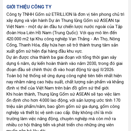
GIỚI THIỆU CÔNG TY
Công ty TNHH Gốm sứ ETRILLION là đơn vị tiên phong chủ trì
xây dựng và vận hành Dự án Thung lũng Gốm sứ ASEAN tại
Việt Nam - một dự án đầu tư chiến lược nước ngoài của Tập
đoàn Hoa Liên Hồ Nam (Trung Quốc). Với quy mô lên đến
420.000 m2 tại Khu công nghiệp Vạn Thắng - An Thọ, Nông
Cống, Thanh Hóa, đây hứa hẹn sẽ trở thành trung tâm sản
xuất gốm sứ hiện đại hàng đầu khu vực.
Dự án được chia thành ba giai đoạn với tổng thời gian xây
dựng 6 năm, dự kiến hoàn thành vào năm 2030, trong đó giai
đoạn đầu sẽ chính thức đi vào hoạt động từ quý II/2026.
Toàn bộ hệ thống sẽ ứng dụng công nghệ tiên tiến nhất hiện
nay nhằm nâng cao hiệu suất, chất lượng sản phẩm và khẳng
định vị thế của Việt Nam trên bản đồ gốm sứ thế giới.
Khi hoàn thành, Thung lũng Gốm sứ ASEAN sẽ tạo việc làm
ổn định cho hơn 4.000 lao động, với sản lượng ước tính 170
triệu sản phẩm/năm, bao gồm gốm sứ gia dụng, gốm công
nghiệp và thiết bị vệ sinh cao cấp. Đây không chỉ là môi
trường làm việc năng động, chuyên nghiệp mà còn mở ra
nhiều cơ hội thăng tiến và phát triển cho những ứng viên