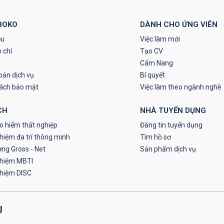
BOKO
DÀNH CHO ỨNG VIÊN
ệu
Việc làm mới
 chí
Tạo CV
Cẩm Nang
oản dịch vụ
Bí quyết
sách bảo mật
Việc làm theo ngành nghề
CH
NHÀ TUYỂN DỤNG
o hiểm thất nghiệp
Đăng tin tuyển dụng
hiệm đa trí thông minh
Tìm hồ sơ
ơng Gross - Net
Sản phẩm dịch vụ
ghiệm MBTI
ghiệm DISC
U