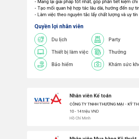
- Mang lại giải pháp tốt nhất, góp phần tiết kiệm ch
- Tạo mối quan hệ hợp tác lâu dài, hướng đến sự ti
- Làm việc theo nguyên tắc lấy chất lượng và uy tín
Quyền lợi nhân viên
Du lịch
Party
Thiết bị làm việc
Thưởng
Bảo hiểm
Khám sức kh
Nhân viên Kế toán
CÔNG TY TNHH THƯƠNG MẠI - KỸ TH
10 - 14 triệu VND
Hồ Chí Minh
Nhân viên Mua hàng Kỹ thuật