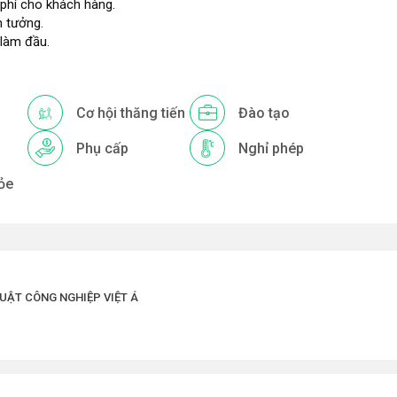
i phí cho khách hàng.
n tưởng.
 làm đầu.
Cơ hội thăng tiến
Đào tạo
Phụ cấp
Nghỉ phép
ỏe
UẬT CÔNG NGHIỆP VIỆT Á