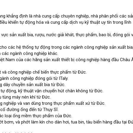
g khẳng định là nhà cung cấp chuyên nghiệp, nhà phân phối các sả
điều khiển tự động hóa và cung cấp dịch vụ kỹ thuật uy tín trong lĩnh
vực sản xuất bia, rượu, nước giải khát, thực phẩm, bao bì, đóng gói 
 trì cho các hệ thống tự động trong các ngành công nghiệp sản xuất bia
và các ngành công nghiệp khác.
 Việt Nam của các hãng sản xuất thiết bị công nghiệp hàng đầu Châu 
hát và công nghiệp chế biến thực phẩm từ Đức.
ngành công nghiệp đóng gói từ ITaly.
 dây chuyền sản xuất bia từ Đức.
t tự động, kỹ thuật vận chuyển hút chân không từ Đức.
ụ tùng máy nén khí từ Đức.
g nghiệp và van dùng trong thực phẩm xuất xứ từ Đức.
ự cố đường ống đến từ Thụy Sĩ.
 các loại ống mềm thực phẩm của Đức.
t bơm, và phớt làm kín cho dàn hơi, tua bin, tàu biển hàng đầu tại Đứ