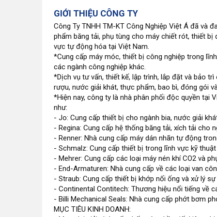
GIỚI THIỆU CÔNG TY
Công Ty TNHH TM-KT Công Nghiệp Việt Á đã và đan
phẩm băng tải, phụ tùng cho máy chiết rót, thiết bị 
vực tự động hóa tại Việt Nam.
*Cung cấp máy móc, thiết bị công nghiệp trong lĩnh 
các ngành công nghiệp khác.
*Dịch vụ tư vấn, thiết kế, lập trình, lắp đặt và bảo
rượu, nước giải khát, thực phẩm, bao bì, đóng gói 
*Hiện nay, công ty là nhà phân phối độc quyền tại
như:
- Jo: Cung cấp thiết bị cho ngành bia, nước giải k
- Regina: Cung cấp hệ thống băng tải, xích tải cho 
- Renner: Nhà cung cấp máy dán nhãn tự động trong
- Schmalz: Cung cấp thiết bị trong lĩnh vực kỹ thuậ
- Mehrer: Cung cấp các loại máy nén khí CO2 và ph
- End-Armaturen: Nhà cung cấp về các loại van côn
- Straub: Cung cấp thiết bị khớp nối ống và xử lý s
- Continental Contitech: Thương hiệu nổi tiếng về
- Billi Mechanical Seals: Nhà cung cấp phớt bơm phớ
MỤC TIÊU KINH DOANH: