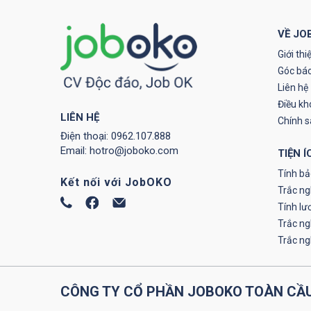
VỀ JO
Giới thi
Góc báo
Liên hệ
Điều kh
LIÊN HỆ
Chính 
Điện thoại:
0962.107.888
Email:
hotro@joboko.com
TIỆN Í
Tính bả
Kết nối với JobOKO
Trắc ng
Tính lư
Trắc n
Trắc n
CÔNG TY CỔ PHẦN JOBOKO TOÀN CẦ