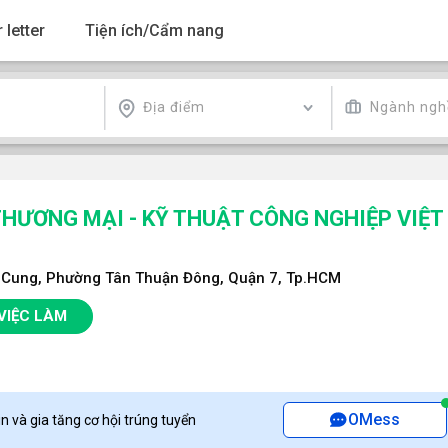
 letter
Tiện ích/Cẩm nang
Địa điểm
Ngành ngh
HƯƠNG MẠI - KỸ THUẬT CÔNG NGHIỆP VIỆT
g Cung, Phường Tân Thuận Đông, Quận 7, Tp.HCM
VIỆC LÀM
OMess
n và gia tăng cơ hội trúng tuyển