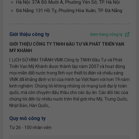
Hà Nội: 37A Đỗ Mười A, Phường Yên Sở, TP. Hà Nội
Đà Nẵng: 131 Hồ Tỵ, Phường Hòa Xuân, TP. Đà Nẵng
Giới thiệu công ty
Xem trang công ty
GIỚI THIỆU CÔNG TY TNHH ĐẦU TƯ VÀ PHÁT TRIỂN VẠN
MỸ KHÁNH
I. LỊCH SỬ HÌNH THÀNH VMK Công ty TNHH Đầu Tư và Phát
Triển Vạn Mỹ Khánh được thành lập năm 2007 và hoạt động
mọi miền đất nước trong lĩnh vực thiết bị điện và chiếu sáng.
VMK đã khẳng định vị trí của mình tại Việt Nam với hơn 19 năm
kinh nghiệm. Chúng tôi không những có mạng lưới đại lý toàn
quốc, mà còn chuyên đấu thầu cho các dự án. Các đối tác của
chúng tôi đến từ nhiều nước trên thế giới như Mỹ, Trung Quốc,
Nhật Bản, Hàn Quốc,...
Quy mô công ty
Từ 26 - 100 nhân viên