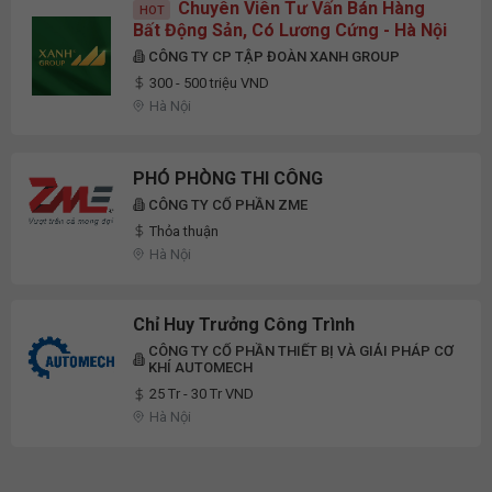
Chuyên Viên Tư Vấn Bán Hàng
HOT
Bất Động Sản, Có Lương Cứng - Hà Nội
CÔNG TY CP TẬP ĐOÀN XANH GROUP
300 - 500 triệu VND
Hà Nội
PHÓ PHÒNG THI CÔNG
CÔNG TY CỔ PHẦN ZME
Thỏa thuận
Hà Nội
Chỉ Huy Trưởng Công Trình
CÔNG TY CỔ PHẦN THIẾT BỊ VÀ GIẢI PHÁP CƠ
KHÍ AUTOMECH
25 Tr - 30 Tr VND
Hà Nội