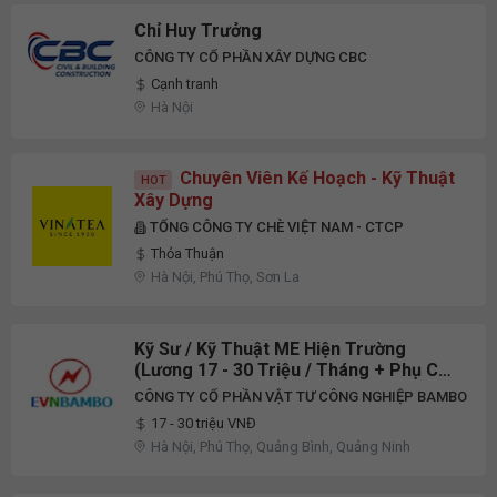
Chỉ Huy Trưởng
CÔNG TY CỔ PHẦN XÂY DỰNG CBC
Cạnh tranh
Hà Nội
Chuyên Viên Kế Hoạch - Kỹ Thuật
HOT
Xây Dựng
TỔNG CÔNG TY CHÈ VIỆT NAM - CTCP
Thỏa Thuận
Hà Nội, Phú Thọ, Sơn La
Kỹ Sư / Kỹ Thuật ME Hiện Trường
(Lương 17 - 30 Triệu / Tháng + Phụ Cấp
- Hà Nội, Phú Thọ & Quảng Ninh)
CÔNG TY CỔ PHẦN VẬT TƯ CÔNG NGHIỆP BAMBO
17 - 30 triệu VNĐ
Hà Nội, Phú Thọ, Quảng Bình, Quảng Ninh