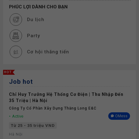
PHÚC LỢI DÀNH CHO BẠN
Du lịch
Party
Cơ hội thăng tiến
Đào tạo
HOT
Job hot
Phụ cấp
Chỉ Huy Trưởng Hệ Thống Cơ Điện | Thu Nhập Đến
Bảo hiểm
35 Triệu | Hà Nội
Công Ty Cổ Phần Xây Dựng Thăng Long E&C
Active
OMess
Từ 25 - 35 triệu VND
Hà Nội