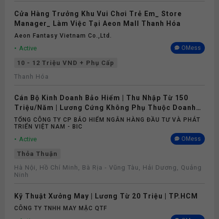
Cửa Hàng Trưởng Khu Vui Chơi Trẻ Em_ Store
Manager_ Làm Việc Tại Aeon Mall Thanh Hóa
Aeon Fantasy Vietnam Co.,ltd.
Active
OMess
10 - 12 Triệu VND + Phụ Cấp
Thanh Hóa
Cán Bộ Kinh Doanh Bảo Hiểm | Thu Nhập Từ 150
Triệu/Năm | Lương Cứng Không Phụ Thuộc Doanh
Số
TỔNG CÔNG TY CP BẢO HIỂM NGÂN HÀNG ĐẦU TƯ VÀ PHÁT
TRIỂN VIỆT NAM - BIC
Active
OMess
Thỏa Thuận
Hà Nội, Hồ Chí Minh, Bà Rịa - Vũng Tàu, Hải Dương, Quảng
Ninh
Kỹ Thuật Xưởng May | Lương Từ 20 Triệu | TP.HCM
CÔNG TY TNHH MAY MẶC QTF