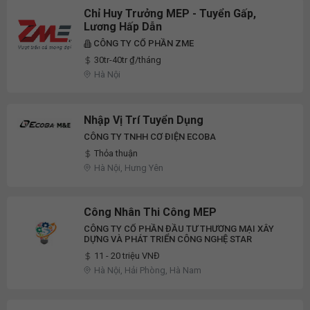
Chỉ Huy Trưởng MEP - Tuyển Gấp,
Lương Hấp Dẫn
CÔNG TY CỔ PHẦN ZME
30tr-40tr ₫/tháng
Hà Nội
Nhập Vị Trí Tuyển Dụng
CÔNG TY TNHH CƠ ĐIỆN ECOBA
Thỏa thuận
Hà Nội, Hưng Yên
Công Nhân Thi Công MEP
CÔNG TY CỔ PHẦN ĐẦU TƯ THƯƠNG MẠI XÂY
DỰNG VÀ PHÁT TRIỂN CÔNG NGHỆ STAR
11 - 20 triệu VNĐ
Hà Nội, Hải Phòng, Hà Nam