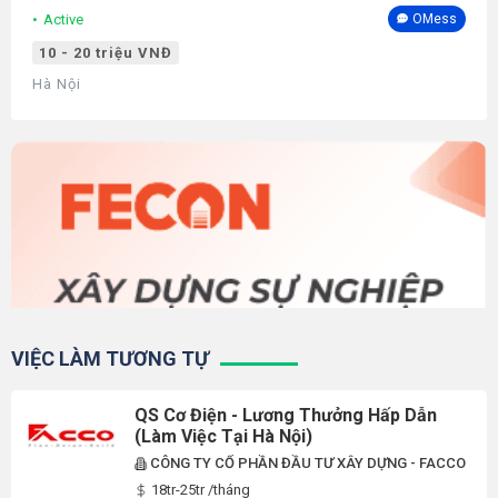
Active
OMess
10 - 20 triệu VNĐ
Hà Nội
VIỆC LÀM TƯƠNG TỰ
QS Cơ Điện - Lương Thưởng Hấp Dẫn
(Làm Việc Tại Hà Nội)
CÔNG TY CỔ PHẦN ĐẦU TƯ XÂY DỰNG - FACCO
18tr-25tr /tháng