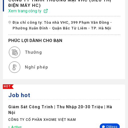
CÔNG TY TNHH THƯƠNG MẠI VHC (SIÊU THỊ
ĐIỆN MÁY HC)
Xem trang công ty
Địa chỉ công ty: Tòa nhà VHC, 399 Phạm Văn Đồng -
Phường Xuân Đỉnh - Quận Bắc Từ Liêm - TP. Hà Nội
PHÚC LỢI DÀNH CHO BẠN
Thưởng
Nghỉ phép
HOT
Job hot
Giám Sát Công Trình | Thu Nhập 20-30 Triệu | Hà
Nội
CÔNG TY CỔ PHẦN XHOME VIỆT NAM
Active
OMess