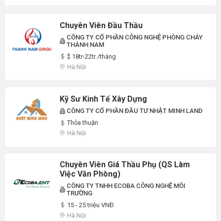
Nam, Quảng Trị, Khác
Chuyên Viên Đầu Thầu
CÔNG TY CỔ PHẦN CÔNG NGHỆ PHÒNG CHÁY
THÀNH NAM
$ 18tr-22tr /tháng
Hà Nội
Kỹ Sư Kinh Tế Xây Dựng
CÔNG TY CỔ PHẦN ĐẦU TƯ NHẬT MINH LAND
Thỏa thuận
Hà Nội
Chuyên Viên Giá Thầu Phụ (QS Làm
Việc Văn Phòng)
CÔNG TY TNHH ECOBA CÔNG NGHỆ MÔI
TRƯỜNG
15 - 25 triệu VNĐ
Hà Nội