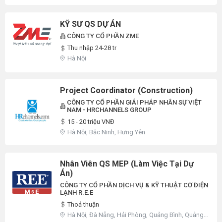
KỸ SƯ QS DỰ ÁN
CÔNG TY CỔ PHẦN ZME
Thu nhập 24-28 tr
Hà Nội
Project Coordinator (Construction)
CÔNG TY CỔ PHẦN GIẢI PHÁP NHÂN SỰ VIỆT
NAM - HRCHANNELS GROUP
15 - 20 triệu VNĐ
Hà Nội, Bắc Ninh, Hưng Yên
Nhân Viên QS MEP (Làm Việc Tại Dự
Án)
CÔNG TY CỔ PHẦN DỊCH VỤ & KỸ THUẬT CƠ ĐIỆN
LẠNH R.E.E
Thoả thuận
Hà Nội, Đà Nẵng, Hải Phòng, Quảng Bình, Quảng