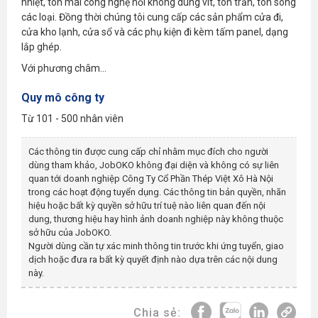
nhiệt, tôn mái công nghệ nối không dùng vít, tôn trần, tôn sóng
các loại. Đồng thời chúng tôi cung cấp các sản phẩm cửa đi,
cửa kho lạnh, cửa sổ và các phụ kiện đi kèm tấm panel, dạng
lắp ghép.
Với phương châm...
Quy mô công ty
Từ 101 - 500 nhân viên
Các thông tin được cung cấp chỉ nhằm mục đích cho người
dùng tham khảo, JobOKO không đại diện và không có sự liên
quan tới doanh nghiệp
Công Ty Cổ Phần Thép Việt Xô Hà Nội
trong các hoạt động tuyển dụng. Các thông tin bản quyền, nhãn
hiệu hoặc bất kỳ quyền sở hữu trí tuệ nào liên quan đến nội
dung, thương hiệu hay hình ảnh doanh nghiệp này không thuộc
sở hữu của JobOKO.
Người dùng cần tự xác minh thông tin trước khi ứng tuyển, giao
dịch hoặc đưa ra bất kỳ quyết định nào dựa trên các nội dung
này.
Chia sẻ: