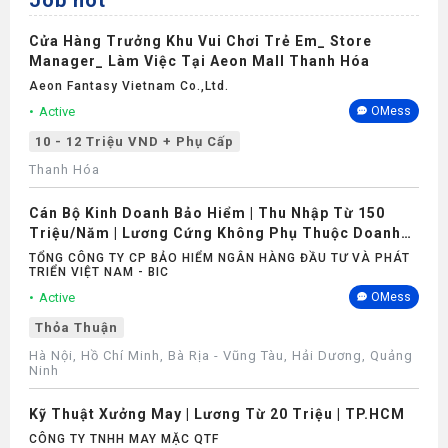
Job hot
Bảo hiểm
Cửa Hàng Trưởng Khu Vui Chơi Trẻ Em_ Store
Manager_ Làm Việc Tại Aeon Mall Thanh Hóa
Aeon Fantasy Vietnam Co.,ltd.
Active
OMess
10 - 12 Triệu VND + Phụ Cấp
Thanh Hóa
Cán Bộ Kinh Doanh Bảo Hiểm | Thu Nhập Từ 150
Triệu/Năm | Lương Cứng Không Phụ Thuộc Doanh
Số
TỔNG CÔNG TY CP BẢO HIỂM NGÂN HÀNG ĐẦU TƯ VÀ PHÁT
TRIỂN VIỆT NAM - BIC
Active
OMess
Thỏa Thuận
Hà Nội, Hồ Chí Minh, Bà Rịa - Vũng Tàu, Hải Dương, Quảng
Ninh
Kỹ Thuật Xưởng May | Lương Từ 20 Triệu | TP.HCM
CÔNG TY TNHH MAY MẶC QTF