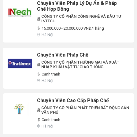
Chuyên Viên Pháp Lý Dự Án & Pháp
Chế Hợp Đồng
CÔNG TY CỔ PHẦN CÔNG NGHỆ VÀ ĐẦU TƯ
INTECH
15.000.000 - 20.000.000 VNĐ/Tháng
Hà Nội
Chuyên Viên Pháp Chế
CÔNG TY CỔ PHẦN THƯƠNG MẠI VÀ XUẤT
NHẬP KHẨU VẬT TƯ GIAO THÔNG
Cạnh tranh
Hà Nội
Chuyên Viên Cao Cấp Pháp Chế
CÔNG TY CỔ PHẦN PHÁT TRIỂN BẤT ĐỘNG SẢN
VĂN PHÚ
Cạnh tranh
Hà Nội