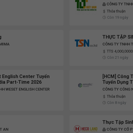
CÔNG TY TNHH
Thỏa thuận
Còn 19 ngày
g
THỰC TẬP S
 MIMA
CÔNG TY TNHH T
TTS 4,000,0000
Còn 21 ngày
 English Center Tuyển
[HCM] Công T
ia Part-Time 2026
Tuyển Dụng T
NHH WESET ENGLISH CENTER
CÔNG TY CÔNG N
Thỏa thuận
Còn 8 ngày
Thực Tập Sin
T AN
CÔNG TY CỔ 