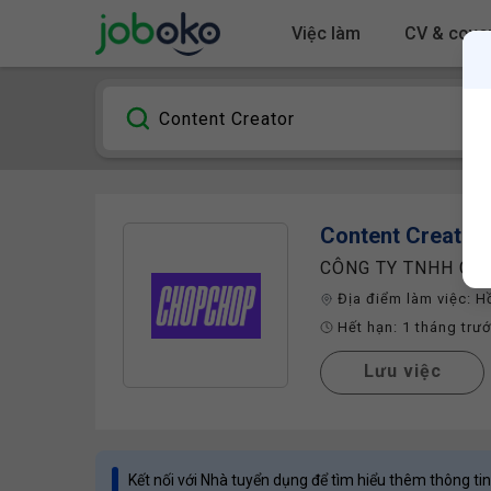
Việc làm
CV & cover
Content Creator
CÔNG TY TNHH CH
Địa điểm làm việc:
H
Hết hạn:
1 tháng trư
Lưu việc
Kết nối với Nhà tuyển dụng để tìm hiểu thêm thông tin