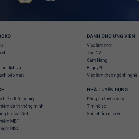
BOKO
DÀNH CHO ỨNG VIÊN
ệu
Việc làm mới
 chí
Tạo CV
Cẩm Nang
oản dịch vụ
Bí quyết
sách bảo mật
Việc làm theo ngành nghề
CH
NHÀ TUYỂN DỤNG
o hiểm thất nghiệp
Đăng tin tuyển dụng
hiệm đa trí thông minh
Tìm hồ sơ
ơng Gross - Net
Sản phẩm dịch vụ
ghiệm MBTI
ghiệm DISC