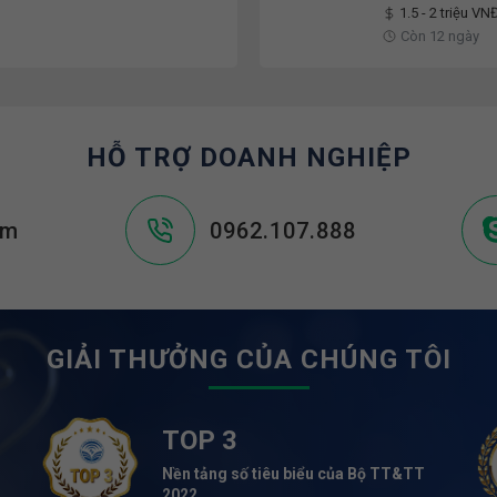
1.5 - 2 triệu VN
Còn 12 ngày
HỖ TRỢ DOANH NGHIỆP
om
0962.107.888
GIẢI THƯỞNG CỦA CHÚNG TÔI
TOP 3
Nền tảng số tiêu biểu của Bộ TT&TT
2022