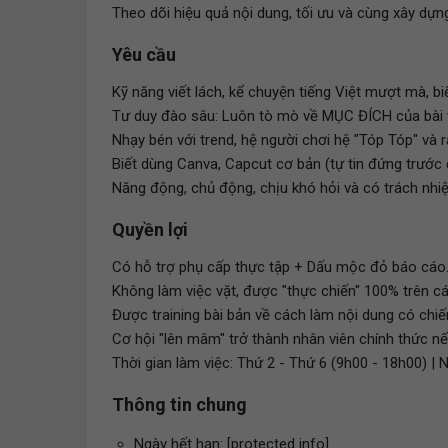
Theo dõi hiệu quả nội dung, tối ưu và cùng xây dựn
Yêu cầu
Kỹ năng viết lách, kể chuyện tiếng Việt mượt mà, b
Tư duy đào sâu: Luôn tò mò về MỤC ĐÍCH của bài vi
Nhạy bén với trend, hệ người chơi hệ "Tóp Tóp" và 
Biết dùng Canva, Capcut cơ bản (tự tin đứng trước ố
Năng động, chủ động, chịu khó hỏi và có trách nhiệ
Quyền lợi
Có hỗ trợ phụ cấp thực tập + Dấu mộc đỏ báo cáo
Không làm việc vặt, được "thực chiến" 100% trên cá
Được training bài bản về cách làm nội dung có chiến
Cơ hội "lên mâm" trở thành nhân viên chính thức nế
Thời gian làm việc: Thứ 2 - Thứ 6 (9h00 - 18h00) | 
Thông tin chung
Ngày hết hạn: [protected info]