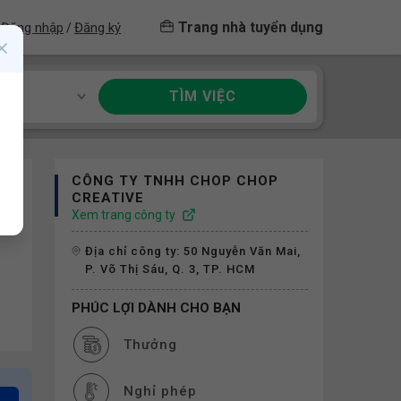
Trang nhà tuyển dụng
Đăng nhập
Đăng ký
/
TÌM VIỆC
ề
CÔNG TY TNHH CHOP CHOP
CREATIVE
Xem trang công ty
Địa chỉ công ty: 50 Nguyễn Văn Mai,
P. Võ Thị Sáu, Q. 3, TP. HCM
PHÚC LỢI DÀNH CHO BẠN
Thưởng
Nghỉ phép