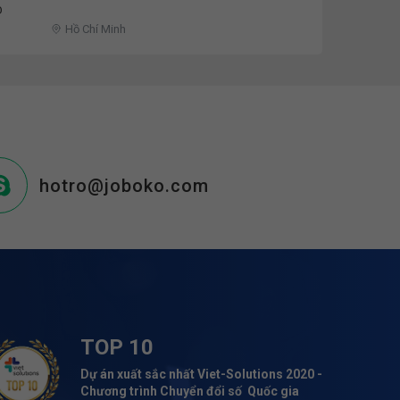
Đ
Hồ Chí Minh
hotro@joboko.com
TOP 10
Dự án xuất sắc nhất Viet-Solutions 2020 -
Chương trình Chuyển đổi số Quốc gia