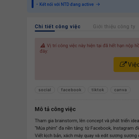
Kết nối với NTD đang active
Chi tiết công việc
Giới thiệu công ty
Vị trí công việc này hiện tại đã hết hạn nộp 
đây:
Việc
social
facebook
tiktok
canva
Mô tả công việc
Tham gia brainstorm, lên concept và phát triển ide
"Múa phím" đa nền tảng: từ Facebook, Instagram đế
Viết kịch bản, xách máy quay và edit sương sương 