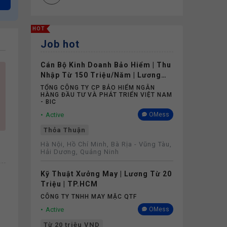
HOT
Job hot
Cán Bộ Kinh Doanh Bảo Hiểm | Thu
Nhập Từ 150 Triệu/Năm | Lương
Cứng Không Phụ Thuộc Doanh Số
TỔNG CÔNG TY CP BẢO HIỂM NGÂN
HÀNG ĐẦU TƯ VÀ PHÁT TRIỂN VIỆT NAM
- BIC
Active
OMess
Thỏa Thuận
Hà Nội, Hồ Chí Minh, Bà Rịa - Vũng Tàu,
Hải Dương, Quảng Ninh
Kỹ Thuật Xưởng May | Lương Từ 20
Triệu | TP.HCM
CÔNG TY TNHH MAY MẶC QTF
Active
OMess
Từ 20 triệu VND