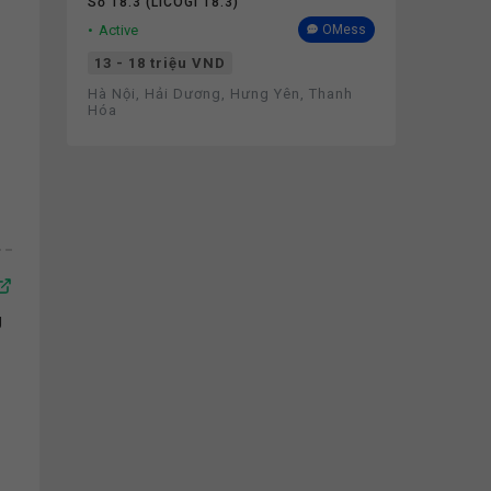
Số 18.3 (LICOGI 18.3)
Active
OMess
13 - 18 triệu VND
Hà Nội, Hải Dương, Hưng Yên, Thanh
Hóa
g