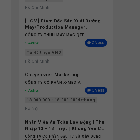
Hồ Chí Minh
[HCM] Giám Đốc Sản Xuất Xưởng
May/Production Manager
(Garments) - Lương 40M+
CÔNG TY TNHH MAY MẶC QTF
Active
OMess
Từ 40 triệu VND
Hồ Chí Minh
Chuyên viên Marketing
CÔNG TY CỔ PHẦN X-MEDIA
Active
OMess
13.000.000 - 18.000.000đ/tháng
Hà Nội
Nhân Viên An Toàn Lao Động | Thu
Nhập 13 - 18 Triệu | Không Yêu Cầu
Kinh Nghiệm
Công Ty Cổ Phần Đầu Tư Và Xây Dựng