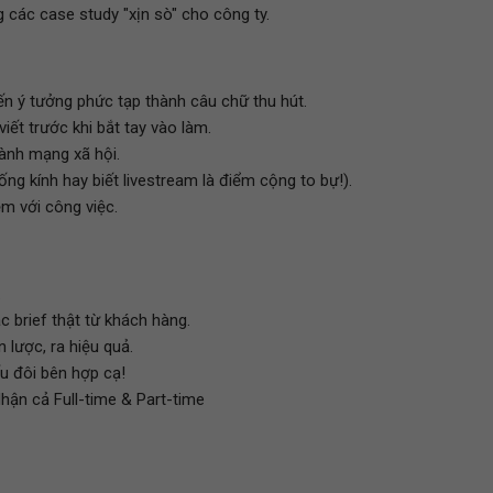
g các case study "xịn sò" cho công ty.
iến ý tưởng phức tạp thành câu chữ thu hút.
ết trước khi bắt tay vào làm.
rành mạng xã hội.
ng kính hay biết livestream là điểm cộng to bự!).
m với công việc.
.
c brief thật từ khách hàng.
 lược, ra hiệu quả.
u đôi bên hợp cạ!
Nhận cả Full-time & Part-time