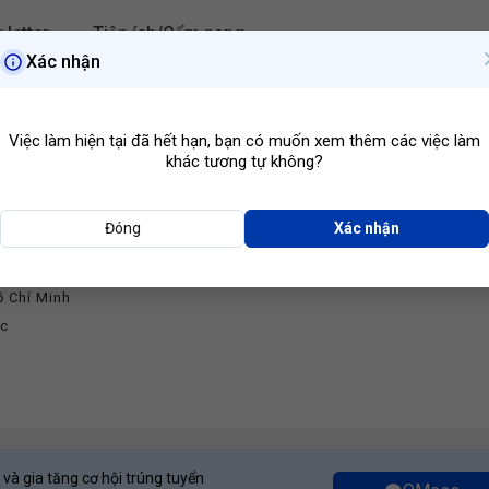
 letter
Tiện ích/Cẩm nang
Xác nhận
Hồ Chí Minh
Ngành ngh
Việc làm hiện tại đã hết hạn, bạn có muốn xem thêm các việc làm
khác tương tự không?
Đóng
Xác nhận
Intern
OP CHOP CREATIVE
ồ Chí Minh
ớc
 và gia tăng cơ hội trúng tuyển