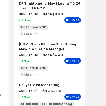
Kỹ Thuật Xưởng May | Lương Từ 20
Triệu | TP.HCM
CÔNG TY TNHH MAY MẶC QTF
Active
OMess
Từ 20 triệu VND
Hồ Chí Minh
[HCM] Giám Đốc Sản Xuất Xưởng
May/Production Manager
(Garments) - Lương 40M+
CÔNG TY TNHH MAY MẶC QTF
Active
OMess
Từ 40 triệu VND
Hồ Chí Minh
Chuyên viên Marketing
CÔNG TY CỔ PHẦN X-MEDIA
p
Active
OMess
13.000.000 - 18.000.000đ/tháng