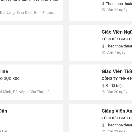
Theo thỏa thuậ
Còn 22 ngày
 Đà Nẵng, Bình Định, Bình Phước,
g Nai, Gia Lai, Lâm Đồng, Long
am, Tây Ninh, Khác
Giáo Viên Ng
TỔ CHỨC GIÁO D
Theo thỏa thuậ
Còn 7 ngày
line
Giáo Viên Ti
ÁO DỤC KSC
CÔNG TY TNHH 
9 - 13 triệu
hí Minh, Đà Nẵng, Cần Thơ, Hải
Còn 20 ngày
ang, Bắc Ninh, Cà Mau, Cao Bằng,
n Biên, Đồng Nai, Đồng Tháp, Gia
, Hưng Yên, Khánh Hòa, Lai Châu
 Dẫn
Giảng Viên A
TỔ CHỨC GIÁO D
Theo thỏa thuậ
a Lai
Còn 23 ngày