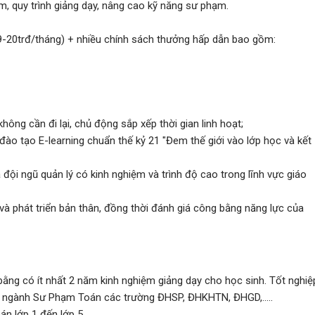
m, quy trình giảng dạy, nâng cao kỹ năng sư phạm.
9-20trđ/tháng) + nhiều chính sách thưởng hấp dẫn bao gồm:
không cần đi lại, chủ động sắp xếp thời gian linh hoạt;
 đào tạo E-learning chuẩn thế kỷ 21 "Đem thế giới vào lớp học và kết
đội ngũ quản lý có kinh nghiệm và trình độ cao trong lĩnh vực giáo
và phát triển bản thân, đồng thời đánh giá công bằng năng lực của
 bằng có ít nhất 2 năm kinh nghiệm giảng dạy cho học sinh. Tốt nghiệ
n ngành Sư Phạm Toán các trường ĐHSP, ĐHKHTN, ĐHGD,.....
án lớp 1 đến lớp 5.