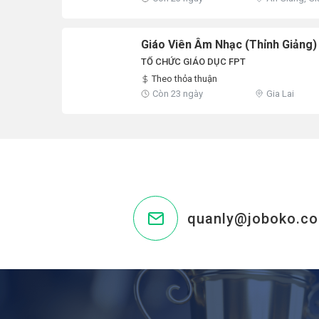
Giáo Viên Âm Nhạc (thỉnh Giảng)
TỔ CHỨC GIÁO DỤC FPT
Theo thỏa thuận
Còn 23 ngày
Gia Lai
quanly@joboko.c