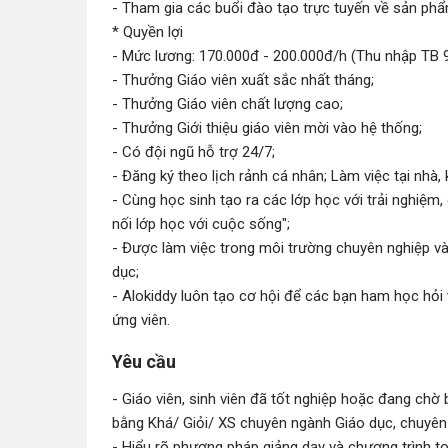
- Tham gia các buổi đào tạo trực tuyến về sản phẩ
* Quyền lợi
- Mức lương: 170.000đ - 200.000đ/h (Thu nhập TB 
- Thưởng Giáo viên xuất sắc nhất tháng;
- Thưởng Giáo viên chất lượng cao;
- Thưởng Giới thiệu giáo viên mời vào hệ thống;
- Có đội ngũ hỗ trợ 24/7;
- Đăng ký theo lịch rảnh cá nhân; Làm việc tại nhà, 
- Cùng học sinh tạo ra các lớp học với trải nghiệm,
nối lớp học với cuộc sống";
- Được làm việc trong môi trường chuyên nghiệp và 
dục;
- Alokiddy luôn tạo cơ hội để các bạn ham học hỏi 
ứng viên.
Yêu cầu
- Giáo viên, sinh viên đã tốt nghiệp hoặc đang chờ
bằng Khá/ Giỏi/ XS chuyên ngành Giáo dục, chuyê
- Hiểu rõ phương pháp giảng dạy và chương trình to