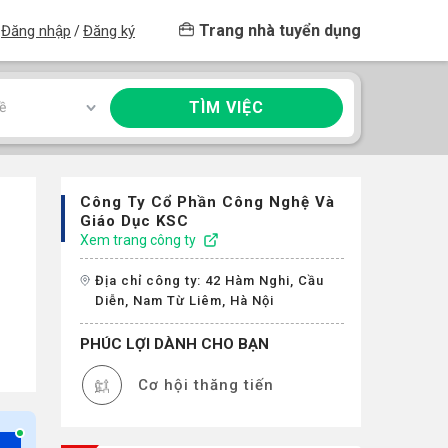
Trang nhà tuyển dụng
Đăng nhập
Đăng ký
/
TÌM VIỆC
ề
Công Ty Cổ Phần Công Nghệ Và
Giáo Dục KSC
Xem trang công ty
Địa chỉ công ty: 42 Hàm Nghi, Cầu
Diễn, Nam Từ Liêm, Hà Nội
PHÚC LỢI DÀNH CHO BẠN
Cơ hội thăng tiến