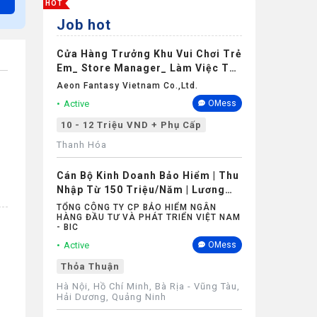
HOT
Job hot
Cửa Hàng Trưởng Khu Vui Chơi Trẻ
Em_ Store Manager_ Làm Việc Tại
Aeon Mall Thanh Hóa
Aeon Fantasy Vietnam Co.,ltd.
Active
OMess
10 - 12 Triệu VND + Phụ Cấp
Thanh Hóa
Cán Bộ Kinh Doanh Bảo Hiểm | Thu
Nhập Từ 150 Triệu/Năm | Lương
Cứng Không Phụ Thuộc Doanh Số
TỔNG CÔNG TY CP BẢO HIỂM NGÂN
HÀNG ĐẦU TƯ VÀ PHÁT TRIỂN VIỆT NAM
- BIC
Active
OMess
Thỏa Thuận
Hà Nội, Hồ Chí Minh, Bà Rịa - Vũng Tàu,
Hải Dương, Quảng Ninh