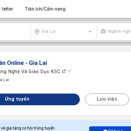
 letter
Tiện ích/Cẩm nang
Gia Lai
Ngành ngh
n Online - Gia Lai
ông Nghệ Và Giáo Dục KSC
a Lai
Ứng tuyển
Lưu việc
 và gia tăng cơ hội trúng tuyển