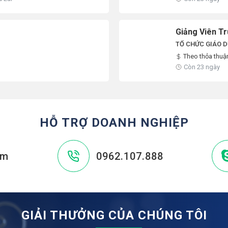
Giảng Viên T
TỔ CHỨC GIÁO D
Theo thỏa thuậ
Còn 23 ngày
HỖ TRỢ DOANH NGHIỆP
om
0962.107.888
GIẢI THƯỞNG CỦA CHÚNG TÔI