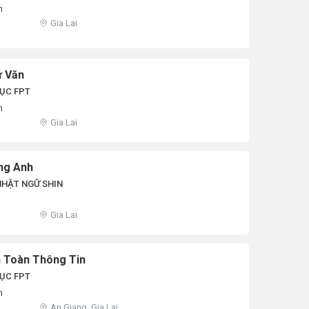
n
Gia Lai
ữ Văn
ỤC FPT
n
Gia Lai
ếng Anh
NHẬT NGỮ SHIN
Gia Lai
n Toàn Thông Tin
ỤC FPT
n
An Giang, Gia Lai