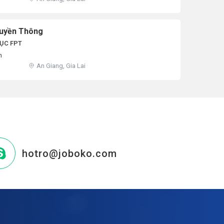
ruyền Thông
ỤC FPT
n
An Giang, Gia Lai
hotro@joboko.com