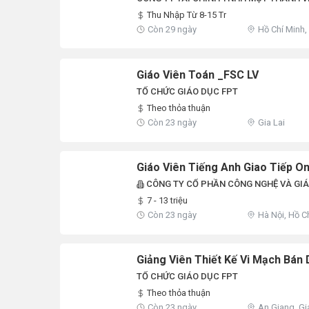
COMPANY
Thu Nhập Từ 8-15 Tr
Còn 29 ngày
Hồ Chí Minh,
Đắk Lắk, Đồn
An, Quảng N
Giáo Viên Toán _FSC LV
TỔ CHỨC GIÁO DỤC FPT
Theo thỏa thuận
Còn 23 ngày
Gia Lai
Giáo Viên Tiếng Anh Giao Tiếp On
CÔNG TY CỔ PHẦN CÔNG NGHỆ VÀ GI
7 - 13 triệu
Còn 23 ngày
Hà Nội, Hồ C
Phòng, An Gi
Đắk Lắk, Điệ
Lai, Hà Tĩnh
Giảng Viên Thiết Kế Vi Mạch Bán
TỔ CHỨC GIÁO DỤC FPT
Theo thỏa thuận
Còn 23 ngày
An Giang, Gi