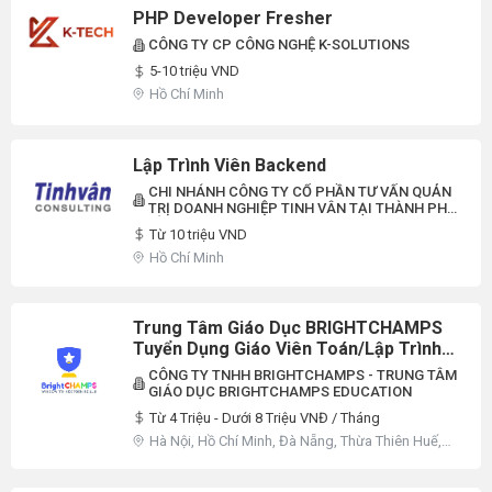
PHP Developer Fresher
CÔNG TY CP CÔNG NGHỆ K-SOLUTIONS
5-10 triệu VND
Hồ Chí Minh
Lập Trình Viên Backend
CHI NHÁNH CÔNG TY CỔ PHẦN TƯ VẤN QUẢN
TRỊ DOANH NGHIỆP TINH VÂN TẠI THÀNH PHỐ
HỒ CHÍ MINH.
Từ 10 triệu VND
Hồ Chí Minh
Trung Tâm Giáo Dục BRIGHTCHAMPS
Tuyển Dụng Giáo Viên Toán/Lập Trình
Part-Time 2026
CÔNG TY TNHH BRIGHTCHAMPS - TRUNG TÂM
GIÁO DỤC BRIGHTCHAMPS EDUCATION
Từ 4 Triệu - Dưới 8 Triệu VNĐ / Tháng
Hà Nội, Hồ Chí Minh, Đà Nẵng, Thừa Thiên Huế,
Nước Ngoài, Khác