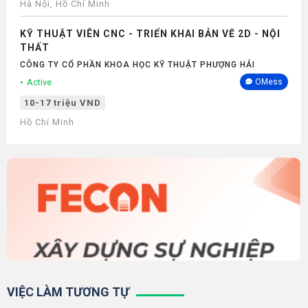
Hà Nội, Hồ Chí Minh
KỸ THUẬT VIÊN CNC - TRIỂN KHAI BẢN VẼ 2D - NỘI
THẤT
CÔNG TY CỔ PHẦN KHOA HỌC KỸ THUẬT PHƯỢNG HẢI
Active
OMess
10-17 triệu VND
Hồ Chí Minh
VIỆC LÀM TƯƠNG TỰ