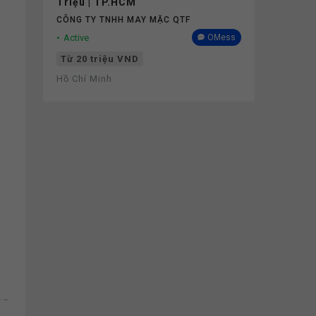
Triệu | TP.HCM
CÔNG TY TNHH MAY MẶC QTF
Active
OMess
Từ 20 triệu VND
Hồ Chí Minh