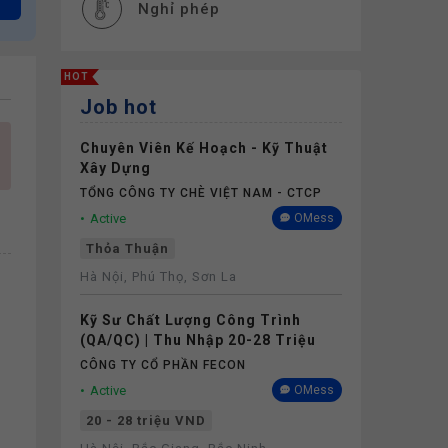
Nghỉ phép
HOT
Job hot
Chuyên Viên Kế Hoạch - Kỹ Thuật
Xây Dựng
TỔNG CÔNG TY CHÈ VIỆT NAM - CTCP
Active
OMess
Thỏa Thuận
Hà Nội, Phú Thọ, Sơn La
Kỹ Sư Chất Lượng Công Trình
(QA/QC) | Thu Nhập 20-28 Triệu
CÔNG TY CỔ PHẦN FECON
Active
OMess
20 - 28 triệu VND