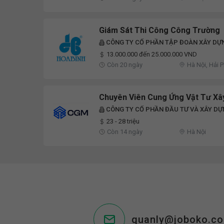
Giám Sát Thi Công Công Trường
CÔNG TY CỔ PHẦN TẬP ĐOÀN XÂY DỰ
13.000.000 đến 25.000.000 VND
Còn 20 ngày
Hà Nội, Hải 
Chuyên Viên Cung Ứng Vật Tư Xâ
CÔNG TY CỔ PHẦN ĐẦU TƯ VÀ XÂY D
23 - 28 triệu
Còn 14 ngày
Hà Nội
quanly@joboko.c