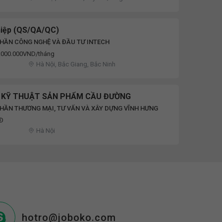
hiệp (QS/QA/QC)
HẦN CÔNG NGHỆ VÀ ĐẦU TƯ INTECH
7.000.000VND/tháng
Hà Nội, Bắc Giang, Bắc Ninh
N KỸ THUẬT SẢN PHẨM CẦU ĐƯỜNG
HẦN THƯƠNG MẠI, TƯ VẤN VÀ XÂY DỰNG VĨNH HƯNG
NĐ
Hà Nội
hotro@joboko.com