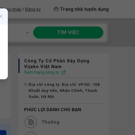
Trang nhà tuyển dụng
Đăng nhập
Đăng ký
/
TÌM VIỆC
ề
Công Ty Cổ Phần Xây Dựng
Vijako Việt Nam
Xem trang công ty
Địa chỉ công ty: Địa chỉ: VPGD: 108
Khuất duy tiến, Nhân Chính, Thanh
Xuân, Hà Nội
PHÚC LỢI DÀNH CHO BẠN
Thưởng