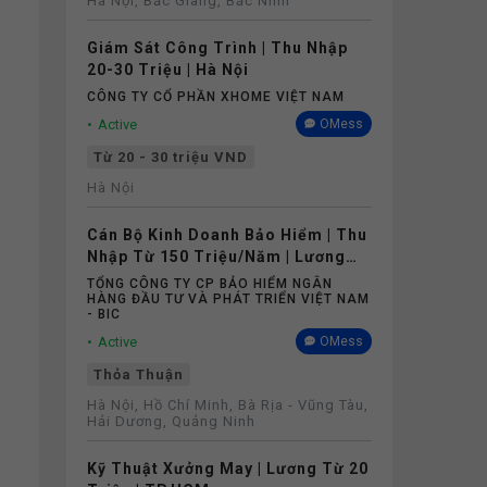
Hà Nội, Bắc Giang, Bắc Ninh
Giám Sát Công Trình | Thu Nhập
20-30 Triệu | Hà Nội
CÔNG TY CỔ PHẦN XHOME VIỆT NAM
Active
OMess
Từ 20 - 30 triệu VND
Hà Nội
Cán Bộ Kinh Doanh Bảo Hiểm | Thu
Nhập Từ 150 Triệu/Năm | Lương
Cứng Không Phụ Thuộc Doanh Số
TỔNG CÔNG TY CP BẢO HIỂM NGÂN
HÀNG ĐẦU TƯ VÀ PHÁT TRIỂN VIỆT NAM
- BIC
Active
OMess
Thỏa Thuận
Hà Nội, Hồ Chí Minh, Bà Rịa - Vũng Tàu,
Hải Dương, Quảng Ninh
Kỹ Thuật Xưởng May | Lương Từ 20