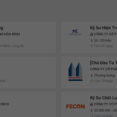
ng
Kỹ Sư Hiện T
NG HÒA BÌNH
CÔNG TY CỔ P
20 - 25 triệu
hí Minh, Long An
Còn 23 ngày
[Chủ Đầu Tư 
CÔNG TY CỔ PH
Thương lượng
Ninh
Còn 10 ngày
Kỹ Sư Chất L
CINCO
CÔNG TY CỔ 
20.000.000 - 2
Còn 13 ngày