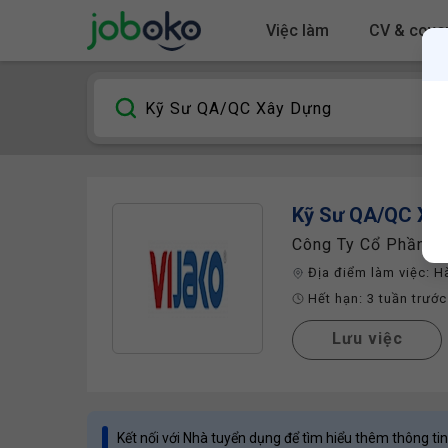
Việc làm
CV & cover
Kỹ Sư QA/QC Xâ
Công Ty Cổ Phần X
Địa điểm làm việc:
H
Hết hạn:
3 tuần trước
Lưu việc
Kết nối với Nhà tuyển dụng để tìm hiểu thêm thông tin