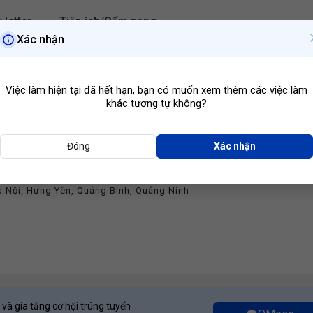
 letter
Tiện ích/Cẩm nang
Xác nhận
Hà Nội
Ngành ngh
Việc làm hiện tại đã hết hạn, bạn có muốn xem thêm các việc làm
khác tương tự không?
Đóng
Xác nhận
y Dựng
ây Dựng Vijako Việt Nam
à Nội
,
Hưng Yên
,
Quảng Bình
,
Quảng Ninh
 và gia tăng cơ hội trúng tuyển