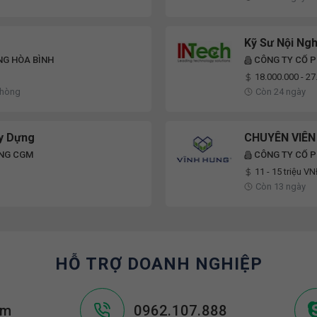
Kỹ Sư Nội Ng
NG HÒA BÌNH
CÔNG TY CỔ P
18.000.000 - 2
Phòng
Còn 24 ngày
y Dựng
CHUYÊN VIÊ
ỰNG CGM
CÔNG TY CỔ P
11 - 15 triệu V
Còn 13 ngày
HỖ TRỢ DOANH NGHIỆP
om
0962.107.888