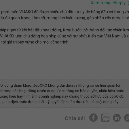
Xem trang công ty
hát triển VIJAKO đã được nhiều chủ đầu tư uy tín hàng đầu cả trong và
u dự án quan trọng, tầm cỡ, mang tính biểu tượng, góp phần xây dựng hìn
ệp ngay từ khi bắt đầu hoạt động, từng bước trở thành đối tác chiến lư
 VIJAKO luôn chủ động hòa nhịp cùng với sự phát triển của Việt Nam và 
tới giá trị bền vững cho mọi công trình.
ời dùng tham khảo, JobOKO không đại diện và không có sự liên quan tới
m
trong các hoạt động tuyển dụng. Các thông tin bản quyền, nhãn hiệu hoặc
 thương hiệu hay hình ảnh doanh nghiệp này không thuộc sở hữu của JobOKO.
, giao dịch hoặc đưa ra bất kỳ quyết định nào dựa trên các nội dung này.
Chia sẻ: