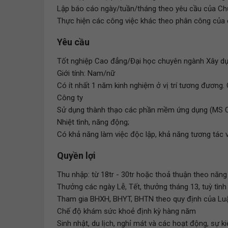
Lập báo cáo ngày/tuần/tháng theo yêu cầu của Chủ
Thực hiện các công việc khác theo phân công của c
Yêu cầu
Tốt nghiệp Cao đẳng/Đại học chuyên ngành Xây dự
Giới tính: Nam/nữ
Có ít nhất 1 năm kinh nghiệm ở vị trí tương đương
Công ty
Sử dụng thành thạo các phần mềm ứng dụng (MS Offi
Nhiệt tình, năng động;
Có khả năng làm việc độc lập, khả năng tương tác
Quyền lợi
Thu nhập: từ 18tr - 30tr hoặc thoả thuận theo năng
Thưởng các ngày Lễ, Tết, thưởng tháng 13, tuỳ tình
Tham gia BHXH, BHYT, BHTN theo quy định của Lu
Chế độ khám sức khoẻ định kỳ hàng năm
Sinh nhật, du lịch, nghỉ mát và các hoạt động, sự k