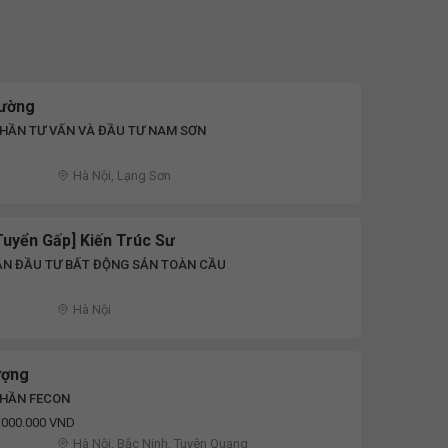
rường
HẦN TƯ VẤN VÀ ĐẦU TƯ NAM SƠN
Hà Nội, Lạng Sơn
Tuyển Gấp] Kiến Trúc Sư
ẦN ĐẦU TƯ BẤT ĐỘNG SẢN TOÀN CẦU
Hà Nội
ượng
PHẦN FECON
8.000.000 VND
Hà Nội, Bắc Ninh, Tuyên Quang