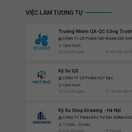
VIỆC LÀM TƯƠNG TỰ
Trưởng Nhóm QA-QC Công Trườ
CÔNG TY CỔ PHẦN TẬP ĐOÀN XÂY DỰ
Cạnh tranh
Còn 22 ngày
Hà Nội, Hồ C
Kỹ Sư QS
CÔNG TY CỔ PHẦN HCT E&C
Cạnh tranh
Còn 29 ngày
Hà Nội, Bắc 
Kỹ Sư Shop Drawing - Hà Nội
CÔNG TY TNHH ĐẦU TƯ XÂY DỰNG DA
17 triệu - 25 triệu
Còn 26 ngày
Hà Nội