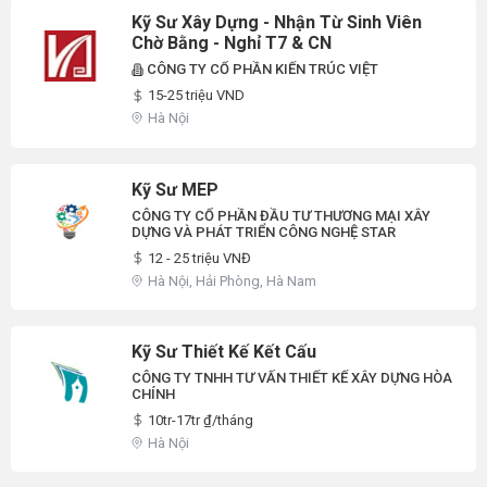
Kỹ Sư Xây Dựng - Nhận Từ Sinh Viên
Chờ Bằng - Nghỉ T7 & CN
CÔNG TY CỔ PHẦN KIẾN TRÚC VIỆT
15-25 triệu VND
Hà Nội
Kỹ Sư MEP
CÔNG TY CỔ PHẦN ĐẦU TƯ THƯƠNG MẠI XÂY
DỰNG VÀ PHÁT TRIỂN CÔNG NGHỆ STAR
12 - 25 triệu VNĐ
Hà Nội, Hải Phòng, Hà Nam
Kỹ Sư Thiết Kế Kết Cấu
CÔNG TY TNHH TƯ VẤN THIẾT KẾ XÂY DỰNG HÒA
CHÍNH
10tr-17tr ₫/tháng
Hà Nội