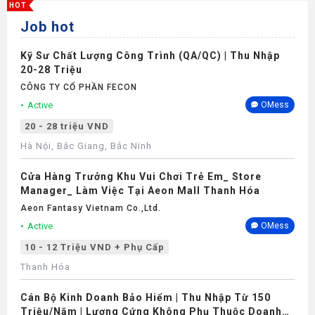
HOT
Job hot
Bảo hiểm
Kỹ Sư Chất Lượng Công Trình (QA/QC) | Thu Nhập
20-28 Triệu
CÔNG TY CỔ PHẦN FECON
Active
OMess
20 - 28 triệu VND
Hà Nội, Bắc Giang, Bắc Ninh
Cửa Hàng Trưởng Khu Vui Chơi Trẻ Em_ Store
Manager_ Làm Việc Tại Aeon Mall Thanh Hóa
Aeon Fantasy Vietnam Co.,ltd.
Active
OMess
10 - 12 Triệu VND + Phụ Cấp
Thanh Hóa
Cán Bộ Kinh Doanh Bảo Hiểm | Thu Nhập Từ 150
Triệu/Năm | Lương Cứng Không Phụ Thuộc Doanh