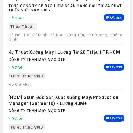
Số
TỔNG CÔNG TY CP BẢO HIỂM NGÂN HÀNG ĐẦU TƯ VÀ PHÁT
TRIỂN VIỆT NAM - BIC
Active
OMess
Thỏa Thuận
Hà Nội, Hồ Chí Minh, Bà Rịa - Vũng Tàu, Hải Dương, Quảng
Ninh
Kỹ Thuật Xưởng May | Lương Từ 20 Triệu | TP.HCM
CÔNG TY TNHH MAY MẶC QTF
Active
OMess
Từ 20 triệu VND
Hồ Chí Minh
[HCM] Giám Đốc Sản Xuất Xưởng May/Production
Manager (Garments) - Lương 40M+
CÔNG TY TNHH MAY MẶC QTF
Active
OMess
Từ 40 triệu VND