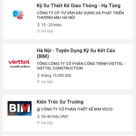
Kỹ Sư Thiết Kế Giao Thông - Hạ Tầng
CÔNG TY CP TƯ VẤN XÂY DỰNG VÀ PHÁT TRIỂN
THƯƠNG MẠI HÀ NỘI
10 - 20 triệu
Hà Nội
Hà Nội - Tuyển Dụng Kỹ Sư Kết Cấu
(BIM)
TỔNG CÔNG TY CỔ PHẦN CÔNG TRÌNH VIETTEL -
VIETTEL CONSTRUCTION
tháng 15.000.000
Hà Nội
Kiến Trúc Sư Trưởng
CÔNG TY CỔ PHẦN THIẾT KẾ BIM VDCD
30-40 triệu VND
Hà Nội