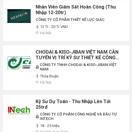
Nhân Viên Giám Sát Hoàn Công (Thu
Nhập 12-20tr)
CÔNG TY CỔ PHẦN THIẾT KẾ LỤC GIÁC
12 Tr - 20 Tr VND
Hà Nội
CHODAI & KISO-JIBAN VIỆT NAM CẦN
TUYỂN VỊ TRÍ KỸ SƯ THIẾT KẾ CÔNG
TRÌNH CẦU ĐƯỜNG
CÔNG TY TNHH CHODAI & KISO-JIBAN VIỆT
NAM
Thỏa thuận
Hà Nội
Kỹ Sư Dự Toán - Thu Nhập Lên Tới
25trđ
CÔNG TY CỔ PHẦN CÔNG NGHỆ VÀ ĐẦU TƯ
INTECH
18 - 25 triệu
Hà Nội, Kon Tum