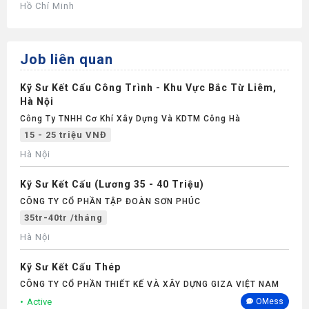
Hồ Chí Minh
Job liên quan
Kỹ Sư Kết Cấu Công Trình - Khu Vực Bắc Từ Liêm,
Hà Nội
Công Ty TNHH Cơ Khí Xây Dựng Và KDTM Công Hà
15 - 25 triệu VNĐ
Hà Nội
Kỹ Sư Kết Cấu (Lương 35 - 40 Triệu)
CÔNG TY CỔ PHẦN TẬP ĐOÀN SƠN PHÚC
35tr-40tr /tháng
Hà Nội
Kỹ Sư Kết Cấu Thép
CÔNG TY CỔ PHẦN THIẾT KẾ VÀ XÂY DỰNG GIZA VIỆT NAM
Active
OMess