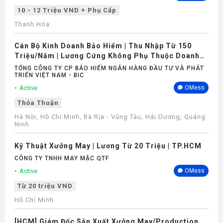
10 - 12 Triệu VND + Phụ Cấp
Thanh Hóa
Cán Bộ Kinh Doanh Bảo Hiểm | Thu Nhập Từ 150
Triệu/Năm | Lương Cứng Không Phụ Thuộc Doanh
Số
TỔNG CÔNG TY CP BẢO HIỂM NGÂN HÀNG ĐẦU TƯ VÀ PHÁT
TRIỂN VIỆT NAM - BIC
Active
OMess
Thỏa Thuận
Hà Nội, Hồ Chí Minh, Bà Rịa - Vũng Tàu, Hải Dương, Quảng
Ninh
Kỹ Thuật Xưởng May | Lương Từ 20 Triệu | TP.HCM
CÔNG TY TNHH MAY MẶC QTF
Active
OMess
Từ 20 triệu VND
Hồ Chí Minh
[HCM] Giám Đốc Sản Xuất Xưởng May/Production