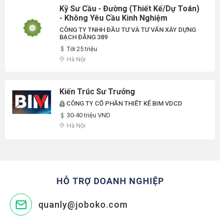
Kỹ Sư Cầu - Đường (Thiết Kế/Dự Toán)
- Không Yêu Cầu Kinh Nghiệm
CÔNG TY TNHH ĐẦU TƯ VÀ TƯ VẤN XÂY DỰNG
BẠCH ĐẰNG 389
Tới 25 triệu
Hà Nội
Kiến Trúc Sư Trưởng
CÔNG TY CỔ PHẦN THIẾT KẾ BIM VDCD
30-40 triệu VND
Hà Nội
HỖ TRỢ DOANH NGHIỆP
quanly@joboko.com