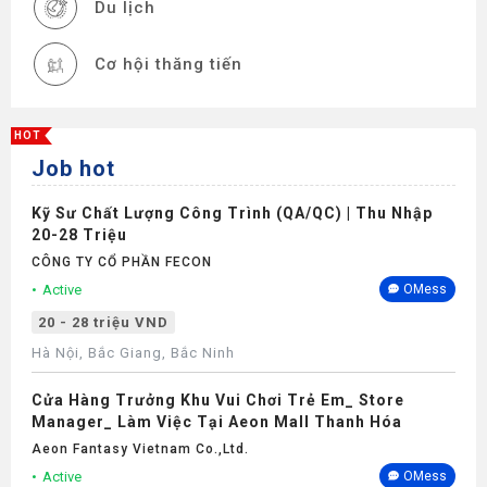
Du lịch
Cơ hội thăng tiến
Đào tạo
HOT
Job hot
Thư viện
Kỹ Sư Chất Lượng Công Trình (QA/QC) | Thu Nhập
Thiết bị làm việc
20-28 Triệu
CÔNG TY CỔ PHẦN FECON
Thưởng
Active
OMess
20 - 28 triệu VND
Nghỉ phép
Hà Nội, Bắc Giang, Bắc Ninh
Cửa Hàng Trưởng Khu Vui Chơi Trẻ Em_ Store
Khám sức khỏe
Manager_ Làm Việc Tại Aeon Mall Thanh Hóa
Aeon Fantasy Vietnam Co.,ltd.
Active
OMess