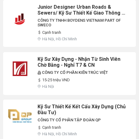
Junior Designer Urban Roads &
Sewers/ Kỹ Sư Thiết Kế Giao Thông Hạ
Tầng
CÔNG TY TNHH BOYDENS VIETNAM PART OF
SWECO
Cạnh tranh
Hà Nội, Hồ Chí Minh
Kỹ Sư Xây Dựng - Nhận Từ Sinh Viên
Chờ Bằng - Nghỉ T7 & CN
CÔNG TY CỔ PHẦN KIẾN TRÚC VIỆT
15-25 triệu VND
Hà Nội
Kỹ Sư Thiết Kế Kết Cấu Xây Dựng (Chủ
Đầu Tư)
CÔNG TY CỔ PHẦN TẬP ĐOÀN QP
Cạnh tranh
Hà Nội, Hồ Chí Minh