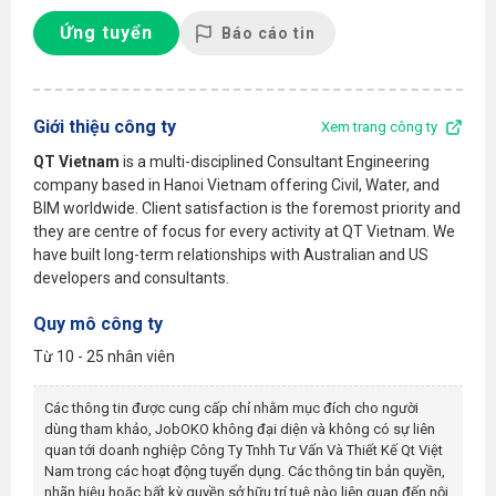
Ứng tuyển
Báo cáo tin
Giới thiệu công ty
Xem trang công ty
QT Vietnam
is a multi-disciplined Consultant Engineering
company based in Hanoi Vietnam offering Civil, Water, and
BIM worldwide. Client satisfaction is the foremost priority and
they are centre of focus for every activity at QT Vietnam. We
have built long-term relationships with Australian and US
developers and consultants.
Quy mô công ty
Từ 10 - 25 nhân viên
Các thông tin được cung cấp chỉ nhằm mục đích cho người
dùng tham khảo, JobOKO không đại diện và không có sự liên
quan tới doanh nghiệp
Công Ty Tnhh Tư Vấn Và Thiết Kế Qt Việt
Nam
trong các hoạt động tuyển dụng. Các thông tin bản quyền,
nhãn hiệu hoặc bất kỳ quyền sở hữu trí tuệ nào liên quan đến nội