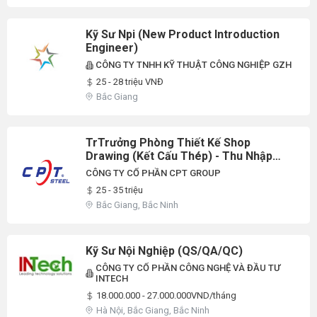
Kỹ Sư Npi (New Product Introduction
Engineer)
CÔNG TY TNHH KỸ THUẬT CÔNG NGHIỆP GZH
25 - 28 triệu VNĐ
Bắc Giang
TrTrưởng Phòng Thiết Kế Shop
Drawing (Kết Cấu Thép) - Thu Nhập
35M+| Thưởng Theo Khối Lượng +
CÔNG TY CỔ PHẦN CPT GROUP
Tăng Lương 2 Lần/Năm
25 - 35 triệu
Bắc Giang, Bắc Ninh
Kỹ Sư Nội Nghiệp (QS/QA/QC)
CÔNG TY CỔ PHẦN CÔNG NGHỆ VÀ ĐẦU TƯ
INTECH
18.000.000 - 27.000.000VND/tháng
Hà Nội, Bắc Giang, Bắc Ninh