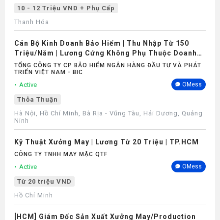
10 - 12 Triệu VND + Phụ Cấp
Thanh Hóa
Cán Bộ Kinh Doanh Bảo Hiểm | Thu Nhập Từ 150
Triệu/Năm | Lương Cứng Không Phụ Thuộc Doanh
Số
TỔNG CÔNG TY CP BẢO HIỂM NGÂN HÀNG ĐẦU TƯ VÀ PHÁT
TRIỂN VIỆT NAM - BIC
Active
OMess
Thỏa Thuận
Hà Nội, Hồ Chí Minh, Bà Rịa - Vũng Tàu, Hải Dương, Quảng
Ninh
Kỹ Thuật Xưởng May | Lương Từ 20 Triệu | TP.HCM
CÔNG TY TNHH MAY MẶC QTF
Active
OMess
Từ 20 triệu VND
Hồ Chí Minh
[HCM] Giám Đốc Sản Xuất Xưởng May/Production