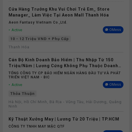
Cửa Hàng Trưởng Khu Vui Chơi Trẻ Em_ Store
Manager_ Làm Việc Tại Aeon Mall Thanh Hóa
Aeon Fantasy Vietnam Co.,ltd.
Active
OMess
10 - 12 Triệu VND + Phụ Cấp
Thanh Hóa
Cán Bộ Kinh Doanh Bảo Hiểm | Thu Nhập Từ 150
Triệu/Năm | Lương Cứng Không Phụ Thuộc Doanh
Số
TỔNG CÔNG TY CP BẢO HIỂM NGÂN HÀNG ĐẦU TƯ VÀ PHÁT
TRIỂN VIỆT NAM - BIC
Active
OMess
Thỏa Thuận
Hà Nội, Hồ Chí Minh, Bà Rịa - Vũng Tàu, Hải Dương, Quảng
Ninh
Kỹ Thuật Xưởng May | Lương Từ 20 Triệu | TP.HCM
CÔNG TY TNHH MAY MẶC QTF