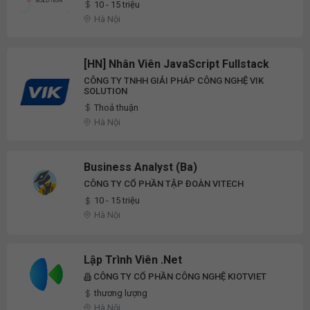
10 - 15 triệu
Hà Nội
[HN] Nhân Viên JavaScript Fullstack
CÔNG TY TNHH GIẢI PHÁP CÔNG NGHỆ VIK
SOLUTION
Thoả thuận
Hà Nội
Business Analyst (Ba)
CÔNG TY CỔ PHẦN TẬP ĐOÀN VITECH
10 - 15 triệu
Hà Nội
Lập Trình Viên .Net
CÔNG TY CỔ PHẦN CÔNG NGHỆ KIOTVIET
thương lượng
Hà Nội