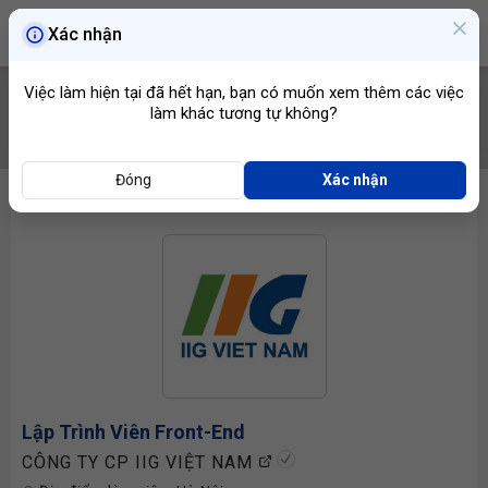
Xác nhận
Việc làm hiện tại đã hết hạn, bạn có muốn xem thêm các việc
làm khác tương tự không?
TÌM VIỆC
Đóng
Xác nhận
Lập Trình Viên
Front-End
CÔNG TY CP IIG VIỆT NAM