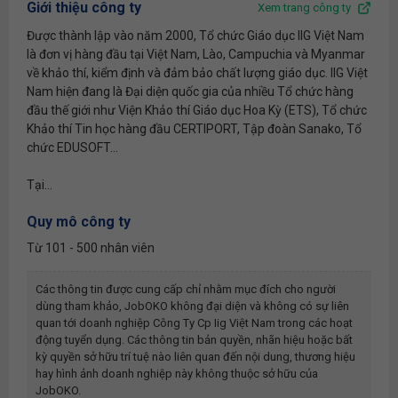
Giới thiệu công ty
Xem trang công ty
Được thành lập vào năm 2000, Tổ chức Giáo dục IIG Việt Nam
là đơn vị hàng đầu tại Việt Nam, Lào, Campuchia và Myanmar
về khảo thí, kiểm định và đảm bảo chất lượng giáo dục. IIG Việt
Nam hiện đang là Đại diện quốc gia của nhiều Tổ chức hàng
đầu thế giới như Viện Khảo thí Giáo dục Hoa Kỳ (ETS), Tổ chức
Khảo thí Tin học hàng đầu CERTIPORT, Tập đoàn Sanako, Tổ
chức EDUSOFT...
Tại...
Quy mô công ty
Từ 101 - 500 nhân viên
Các thông tin được cung cấp chỉ nhằm mục đích cho người
dùng tham khảo, JobOKO không đại diện và không có sự liên
quan tới doanh nghiệp
Công Ty Cp Iig Việt Nam
trong các hoạt
động tuyển dụng. Các thông tin bản quyền, nhãn hiệu hoặc bất
kỳ quyền sở hữu trí tuệ nào liên quan đến nội dung, thương hiệu
hay hình ảnh doanh nghiệp này không thuộc sở hữu của
JobOKO.