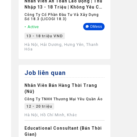
Nhân Viên An Toàn Lao Động | Thu
Nhập 13 - 18 Triệu | Không Yêu Cầu
Kinh Nghiệm
Công Ty Cổ Phần Đầu Tư Và Xây Dựng
Số 18.3 (LICOGI 18.3)
Active
OMess
13 - 18 triệu VND
Hà Nội, Hải Dương, Hưng Yên, Thanh
Hóa
Job liên quan
Nhân Viên Bán Hàng Thời Trang
(Nữ)
Công Ty TNHH Thương Mại Yêu Quần Áo
12 - 20 triệu
Hà Nội, Hồ Chí Minh, Khác
Educational Consultant (Bán Thời
Gian)