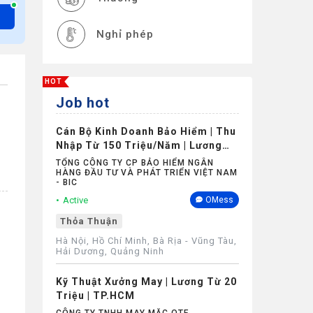
Nghỉ phép
HOT
Job hot
Cán Bộ Kinh Doanh Bảo Hiểm | Thu
Nhập Từ 150 Triệu/Năm | Lương
Cứng Không Phụ Thuộc Doanh Số
TỔNG CÔNG TY CP BẢO HIỂM NGÂN
HÀNG ĐẦU TƯ VÀ PHÁT TRIỂN VIỆT NAM
- BIC
Active
OMess
Thỏa Thuận
Hà Nội, Hồ Chí Minh, Bà Rịa - Vũng Tàu,
Hải Dương, Quảng Ninh
Kỹ Thuật Xưởng May | Lương Từ 20
Triệu | TP.HCM