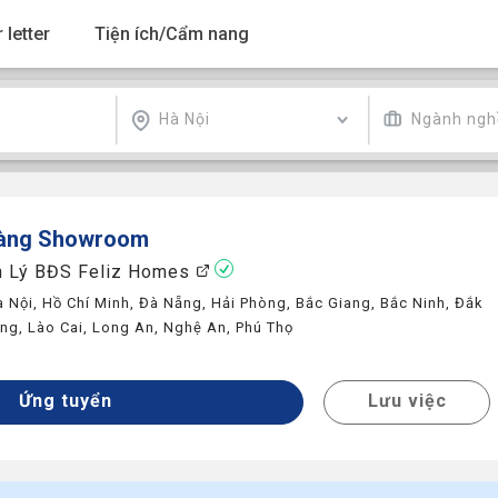
 letter
Tiện ích/Cẩm nang
Hà Nội
Ngành ngh
Hàng Showroom
n Lý BĐS Feliz Homes
à Nội
,
Hồ Chí Minh
,
Đà Nẵng
,
Hải Phòng
,
Bắc Giang
,
Bắc Ninh
,
Đắk
ơng
,
Lào Cai
,
Long An
,
Nghệ An
,
Phú Thọ
y
Ứng tuyển
Lưu việc