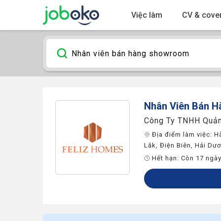
Việc làm
CV & cover
Nhân Viên Bán 
Công Ty TNHH Quả
Địa điểm làm việc:
H
Lắk
,
Điện Biên
,
Hải Dư
Hết hạn:
Còn 17 ngà