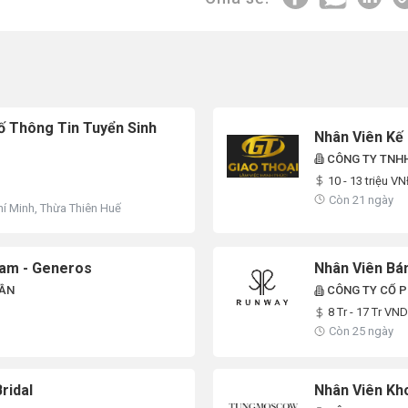
ố Thông Tin Tuyển Sinh
Nhân Viên Kế
CÔNG TY TNHH
10 - 13 triệu V
Còn 21 ngày
hí Minh, Thừa Thiên Huế
Nam - Generos
Nhân Viên Bá
HẦN
CÔNG TY CỔ P
8 Tr - 17 Tr VND
Còn 25 ngày
ridal
Nhân Viên Kho