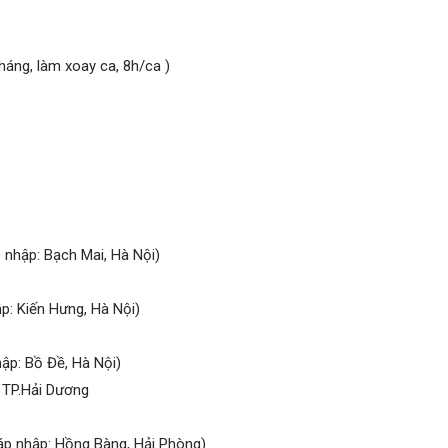
háng, làm xoay ca, 8h/ca )
 nhập: Bạch Mai, Hà Nội)
p: Kiến Hưng, Hà Nội)
hập: Bồ Đề, Hà Nội)
 TP.Hải Dương
áp nhập: Hồng Bàng, Hải Phòng)