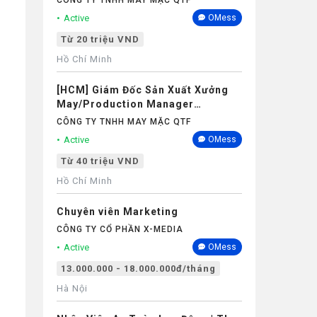
CÔNG TY TNHH MAY MẶC QTF
Active
OMess
Từ 20 triệu VND
Hồ Chí Minh
[HCM] Giám Đốc Sản Xuất Xưởng
May/Production Manager
(Garments) - Lương 40M+
CÔNG TY TNHH MAY MẶC QTF
Active
OMess
Từ 40 triệu VND
Hồ Chí Minh
Chuyên viên Marketing
CÔNG TY CỔ PHẦN X-MEDIA
Active
OMess
13.000.000 - 18.000.000đ/tháng
Hà Nội