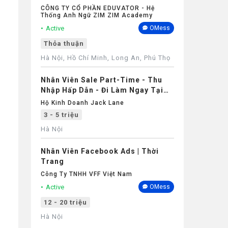
CÔNG TY CỔ PHẦN EDUVATOR - Hệ
Thống Anh Ngữ ZIM ZIM Academy
Active
OMess
Thỏa thuận
Hà Nội, Hồ Chí Minh, Long An, Phú Thọ
Nhân Viên Sale Part-Time - Thu
Nhập Hấp Dẫn - Đi Làm Ngay Tại
Hà Nội
Hộ Kinh Doanh Jack Lane
3 - 5 triệu
Hà Nội
Nhân Viên Facebook Ads | Thời
Trang
Công Ty TNHH VFF Việt Nam
Active
OMess
12 - 20 triệu
Hà Nội