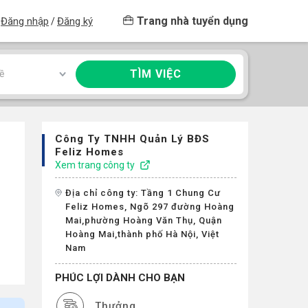
Trang nhà tuyển dụng
Đăng nhập
Đăng ký
/
TÌM VIỆC
ề
Công Ty TNHH Quản Lý BĐS
Feliz Homes
Xem trang công ty
Địa chỉ công ty: Tầng 1 Chung Cư
Feliz Homes, Ngõ 297 đường Hoàng
Mai,phường Hoàng Văn Thụ, Quận
Hoàng Mai,thành phố Hà Nội, Việt
Nam
PHÚC LỢI DÀNH CHO BẠN
Thưởng