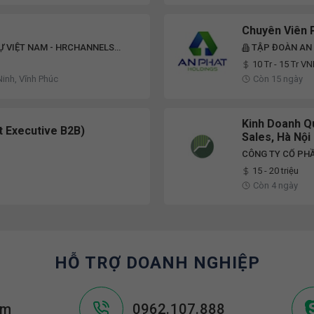
Chuyên Viên 
Ự VIỆT NAM - HRCHANNELS
TẬP ĐOÀN AN
10 Tr - 15 Tr V
Ninh, Vĩnh Phúc
Còn 15 ngày
Kinh Doanh Qu
t Executive B2B)
Sales, Hà Nộ
CÔNG TY CỔ PHẦ
15 - 20 triệu
Còn 4 ngày
HỖ TRỢ DOANH NGHIỆP
om
0962.107.888