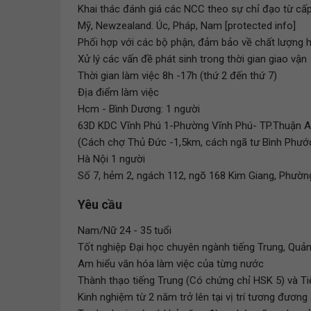
Khai thác đánh giá các NCC theo sự chỉ đạo từ cấp
Mỹ, Newzealand. Úc, Pháp, Nam [protected info]
Phối hợp với các bộ phận, đảm bảo về chất lượng h
Xử lý các vấn đề phát sinh trong thời gian giao vận
Thời gian làm việc 8h -17h (thứ 2 đến thứ 7)
Địa điểm làm việc
Hcm - Bình Dương: 1 người
63D KDC Vĩnh Phú 1-Phường Vĩnh Phú- TP.Thuận 
(Cách chợ Thủ Đức -1,5km, cách ngã tư Bình Phướ
Hà Nội 1 người
Số 7, hẻm 2, ngách 112, ngõ 168 Kim Giang, Phườn
Yêu cầu
Nam/Nữ 24 - 35 tuổi
Tốt nghiệp Đại học chuyên ngành tiếng Trung, Quản 
Am hiểu văn hóa làm việc của từng nước
Thành thạo tiếng Trung (Có chứng chỉ HSK 5) và T
Kinh nghiệm từ 2 năm trở lên tại vị trí tương đương