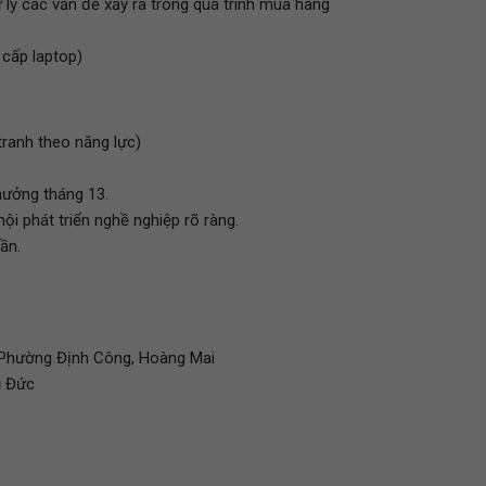
lý các vấn đề xảy ra trong quá trình mua hàng
 cấp laptop)
tranh theo năng lực)
hưởng tháng 13.
ội phát triển nghề nghiệp rõ ràng.
ần.
 Phường Định Công, Hoàng Mai
ủ Đức