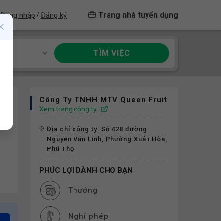
Trang nhà tuyển dụng
Đăng nhập
Đăng ký
/
TÌM VIỆC
ề
Công Ty TNHH MTV Queen Fruit
Xem trang công ty
Địa chỉ công ty: Số 428 đường
Nguyễn Văn Linh, Phường Xuân Hòa,
Phú Thọ
PHÚC LỢI DÀNH CHO BẠN
Thưởng
Nghỉ phép