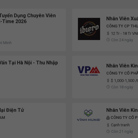
Tuyển Dụng Chuyên Viên
Nhân Viên Xu
ll-Time 2026
CÔNG TY CP THƯ
12 Tr - 18 Tr V
Còn 24 ngày
hí Minh
Vấn Tại Hà Nội - Thu Nhập
Nhân Viên Ki
CÔNG TY CỔ PH
$ 1,000-1,500 /
Còn 18 ngày
ại Điện Tử
Nhân Viên Ki
NAM
CÔNG TY CỔ P
Cạnh tranh
Còn 21 ngày