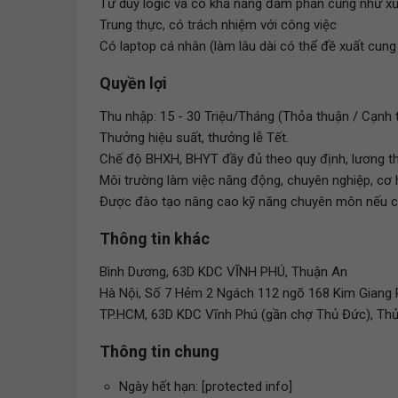
Tư duy logic và có khả năng đàm phán cũng như xử 
Trung thực, có trách nhiệm với công việc
Có laptop cá nhân (làm lâu dài có thể đề xuất cung
Quyền lợi
Thu nhập: 15 - 30 Triệu/Tháng (Thỏa thuận / Cạnh 
Thưởng hiệu suất, thưởng lễ Tết.
Chế độ BHXH, BHYT đầy đủ theo quy định, lương t
Môi trường làm việc năng động, chuyên nghiệp, cơ h
Được đào tạo nâng cao kỹ năng chuyên môn nếu c
Thông tin khác
Bình Dương, 63D KDC VĨNH PHÚ, Thuận An
Hà Nội, Số 7 Hẻm 2 Ngách 112 ngõ 168 Kim Giang
TP.HCM, 63D KDC Vĩnh Phú (gần chợ Thủ Đức), Th
Thông tin chung
Ngày hết hạn: [protected info]