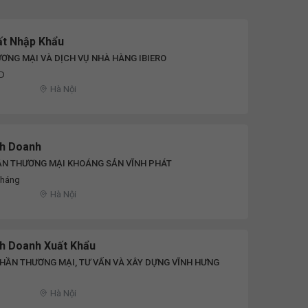
ất Nhập Khẩu
ƠNG MẠI VÀ DỊCH VỤ NHÀ HÀNG IBIERO
ND
Hà Nội
nh Doanh
ẦN THƯƠNG MẠI KHOÁNG SẢN VĨNH PHÁT
tháng
Hà Nội
nh Doanh Xuất Khẩu
HẦN THƯƠNG MẠI, TƯ VẤN VÀ XÂY DỰNG VĨNH HƯNG
Hà Nội