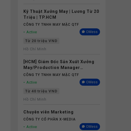
Kỹ Thuật Xưởng May | Lương Từ 20
Triệu | TP.HCM
CÔNG TY TNHH MAY MẶC QTF
Active
OMess
Từ 20 triệu VND
Hồ Chí Minh
[HCM] Giám Đốc Sản Xuất Xưởng
May/Production Manager
(Garments) - Lương 40M+
CÔNG TY TNHH MAY MẶC QTF
Active
OMess
Từ 40 triệu VND
Hồ Chí Minh
Chuyên viên Marketing
CÔNG TY CỔ PHẦN X-MEDIA
Active
OMess