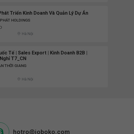
Phát Triển Kinh Doanh Và Quản Lý Dự Án
 PHÁT HOLDINGS
ND
Hà Nội
ốc Tế | Sales Export | Kinh Doanh B2B |
i Nghỉ T7_CN
N THỜI GIANG
Hà Nội
hotro@joboko.com