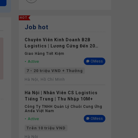
HOT
Job hot
Chuyên Viên Kinh Doanh B2B
Logistics | Lương Cứng Đến 20
Triệu | Tối Thiểu 1 Năm Kinh
Giao Hàng Tiết Kiệm
Nghiệm
Active
OMess
7 - 20 triệu VND + Thưởng
Hà Nội, Hồ Chí Minh
Hà Nội | Nhân Viên CS Logistics
Tiếng Trung | Thu Nhập 10M+
Công Ty TNHH Quản Lý Chuỗi Cung Ứng
Anda Việt Nam
Active
OMess
Trên 10 triệu VND
Hà Nội