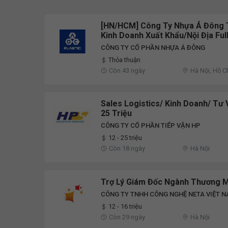
[HN/HCM] Công Ty Nhựa Á Đông 
Kinh Doanh Xuất Khẩu/Nội Địa Fu
CÔNG TY CỔ PHẦN NHỰA Á ĐÔNG
Thỏa thuận
Còn 43 ngày
Hà Nội, Hồ C
Sales Logistics/ Kinh Doanh/ Tư 
25 Triệu
CÔNG TY CỔ PHẦN TIẾP VẬN HP
12 - 25 triệu
Còn 18 ngày
Hà Nội
Trợ Lý Giám Đốc Ngành Thương M
CÔNG TY TNHH CÔNG NGHỆ NETA VIỆT 
12 - 16 triệu
Còn 29 ngày
Hà Nội