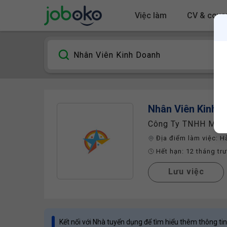
Việc làm
CV & cover
Nhân Viên Kinh 
Công Ty TNHH MTV 
Địa điểm làm việc:
H
Hết hạn:
12 tháng tr
Lưu việc
Kết nối với Nhà tuyển dụng để tìm hiểu thêm thông tin