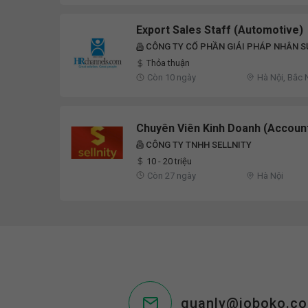
Export Sales Staff (Automotive)
CÔNG TY CỔ PHẦN GIẢI PHÁP NHÂN S
GROUP
Thỏa thuận
Còn 10 ngày
Hà Nội, Bắc 
Chuyên Viên Kinh Doanh (Accoun
CÔNG TY TNHH SELLNITY
10 - 20 triệu
Còn 27 ngày
Hà Nội
quanly@joboko.c