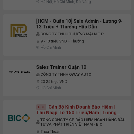
Hà Nội, Hồ Chí Minh, Đà Nẵng
[HCM - Quận 10] Sale Admin - Lương 9-
13 Triệu + Thưởng Hấp Dẫn
CÔNG TY TNHH THƯƠNG MẠI N.T.P
9 - 13 triệu VND + Thưởng
Hồ Chí Minh
Sales Trainer Quận 10
CÔNG TY TNHH OWAY AUTO
20-25 triệu VND
Hồ Chí Minh
Cán Bộ Kinh Doanh Bảo Hiểm |
HOT
Thu Nhập Từ 150 Triệu/Năm | Lương
Cứng Không Phụ Thuộc Doanh Số
TỔNG CÔNG TY CP BẢO HIỂM NGÂN HÀNG ĐẦU
TƯ VÀ PHÁT TRIỂN VIỆT NAM - BIC
Thỏa Thuận