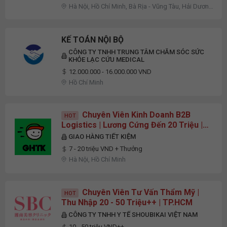
Hà Nội, Hồ Chí Minh, Bà Rịa - Vũng Tàu, Hải Dương,
Quảng Ninh
KẾ TOÁN NỘI BỘ
CÔNG TY TNHH TRUNG TÂM CHĂM SÓC SỨC
KHỎE LẠC CỨU MEDICAL
12.000.000 - 16.000.000 VND
Hồ Chí Minh
Chuyên Viên Kinh Doanh B2B
HOT
Logistics | Lương Cứng Đến 20 Triệu |
Tối Thiểu 1 Năm Kinh Nghiệm
GIAO HÀNG TIẾT KIỆM
7 - 20 triệu VND + Thưởng
Hà Nội, Hồ Chí Minh
Chuyên Viên Tư Vấn Thẩm Mỹ |
HOT
Thu Nhập 20 - 50 Triệu++ | TP.HCM
CÔNG TY TNHH Y TẾ SHOUBIKAI VIỆT NAM
10 - 50 triệu VND++