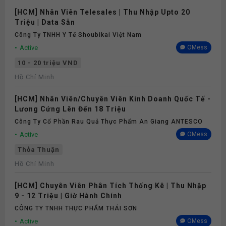
[HCM] Nhân Viên Telesales | Thu Nhập Upto 20
Thiết bị làm việc
Triệu | Data Sẵn
Công Ty TNHH Y Tế Shoubikai Việt Nam
Thưởng
Active
OMess
10 - 20 triệu VND
Phụ cấp
Hồ Chí Minh
[HCM] Nhân Viên/Chuyên Viên Kinh Doanh Quốc Tế -
Nghỉ phép
Lương Cứng Lên Đến 18 Triệu
Công Ty Cổ Phần Rau Quả Thực Phẩm An Giang ANTESCO
Bảo hiểm
Active
OMess
Thỏa Thuận
Căn tin
Hồ Chí Minh
[HCM] Chuyên Viên Phân Tích Thống Kê | Thu Nhập
9 - 12 Triệu | Giờ Hành Chính
CÔNG TY TNHH THỰC PHẨM THÁI SƠN
Active
OMess