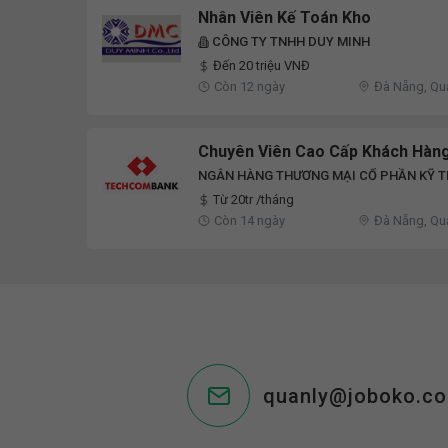
Nhân Viên Kế Toán Kho
CÔNG TY TNHH DUY MINH
Đến 20 triệu VNĐ
Còn 12 ngày
Đà Nẵng, Q
Chuyên Viên Cao Cấp Khách Hàn
NGÂN HÀNG THƯƠNG MẠI CỔ PHẦN KỸ T
(TECHCOMBANK)
Từ 20tr /tháng
Còn 14 ngày
Đà Nẵng, Qu
quanly@joboko.c