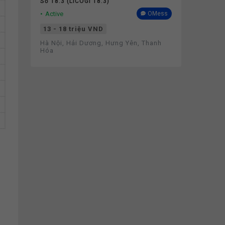
Số 18.3 (LICOGI 18.3)
Active
OMess
13 - 18 triệu VND
Hà Nội, Hải Dương, Hưng Yên, Thanh
Hóa