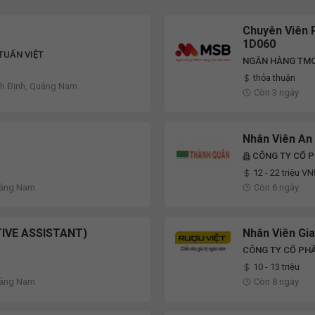
Chuyên Viên P
1D060
TUẤN VIỆT
NGÂN HÀNG TMC
thỏa thuận
nh Định, Quảng Nam
Còn 3 ngày
Nhân Viên An
CÔNG TY CỔ 
12 - 22 triệu V
uảng Nam
Còn 6 ngày
IVE ASSISTANT)
Nhân Viên Gi
CÔNG TY CỔ PHẦ
10 - 13 triệu
uảng Nam
Còn 8 ngày