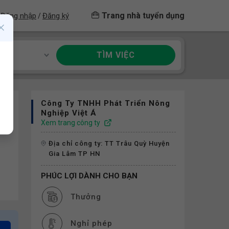
Trang nhà tuyển dụng
Đăng nhập
Đăng ký
/
TÌM VIỆC
ề
Công Ty TNHH Phát Triển Nông
Nghiệp Việt Á
Xem trang công ty
Địa chỉ công ty: TT Trâu Quỳ Huyện
Gia Lâm TP HN
PHÚC LỢI DÀNH CHO BẠN
Thưởng
Nghỉ phép