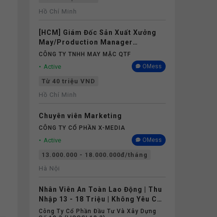
Hồ Chí Minh
[HCM] Giám Đốc Sản Xuất Xưởng
May/Production Manager
(Garments) - Lương 40M+
CÔNG TY TNHH MAY MẶC QTF
Active
OMess
Từ 40 triệu VND
Hồ Chí Minh
Chuyên viên Marketing
CÔNG TY CỔ PHẦN X-MEDIA
Active
OMess
13.000.000 - 18.000.000đ/tháng
Hà Nội
Nhân Viên An Toàn Lao Động | Thu
Nhập 13 - 18 Triệu | Không Yêu Cầu
Kinh Nghiệm
Công Ty Cổ Phần Đầu Tư Và Xây Dựng