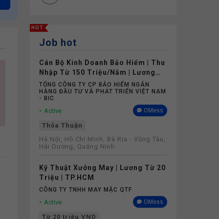
HOT
Job hot
Cán Bộ Kinh Doanh Bảo Hiểm | Thu
Nhập Từ 150 Triệu/Năm | Lương
Cứng Không Phụ Thuộc Doanh Số
TỔNG CÔNG TY CP BẢO HIỂM NGÂN
HÀNG ĐẦU TƯ VÀ PHÁT TRIỂN VIỆT NAM
- BIC
Active
OMess
Thỏa Thuận
Hà Nội, Hồ Chí Minh, Bà Rịa - Vũng Tàu,
Hải Dương, Quảng Ninh
Kỹ Thuật Xưởng May | Lương Từ 20
Triệu | TP.HCM
CÔNG TY TNHH MAY MẶC QTF
Active
OMess
Từ 20 triệu VND