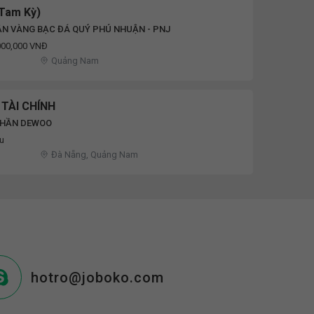
(Tam Kỳ)
ẦN VÀNG BẠC ĐÁ QUÝ PHÚ NHUẬN - PNJ
,000,000 VNĐ
Quảng Nam
 TÀI CHÍNH
PHẦN DEWOO
ệu
Đà Nẵng, Quảng Nam
hotro@joboko.com