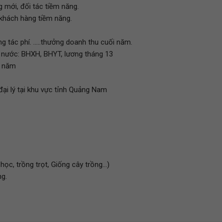
g mới, đối tác tiềm năng.
a khách hàng tiềm năng.
 tác phí. .....thưởng doanh thu cuối năm.
 nước: BHXH, BHYT, lương tháng 13
i năm
đại lý tại khu vực tỉnh Quảng Nam
c, trồng trọt, Giống cây trồng...)
ng.