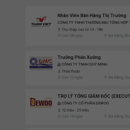
Nhân Viên Bán Hàng Thị Trường
CÔNG TY TNHH THƯƠNG MẠI TỔNG HỢP 
Thu nhập cao từ 14 - 18tr
Còn 28 ngày
Đà Nẵng, Bì
Trưởng Phân Xưởng
CÔNG TY TNHH DUY MINH
Thỏa thuận
Còn 12 ngày
Đà Nẵng, Q
TRỢ LÝ TỔNG GIÁM ĐỐC (EXECUT
CÔNG TY CỔ PHẦN DEWOO
12 triệu - 25 triệu
Còn 14 ngày
Đà Nẵng, Q