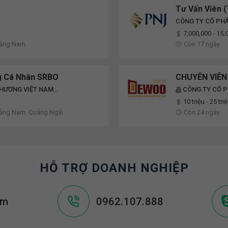
Tư Vấn Viên 
CÔNG TY CỔ PH
7,000,000 - 15
uảng Nam
Còn 17 ngày
g Cá Nhân SRBO
CHUYÊN VIÊN
HƯƠNG VIỆT NAM
CÔNG TY CỔ 
10 triệu - 25 tri
ảng Nam, Quảng Ngãi
Còn 24 ngày
HỖ TRỢ DOANH NGHIỆP
om
0962.107.888