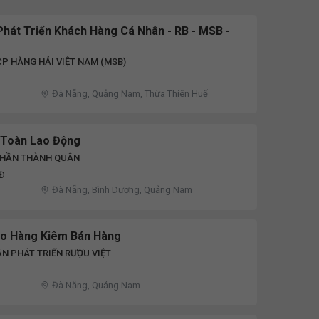
hát Triển Khách Hàng Cá Nhân - RB - MSB -
P HÀNG HẢI VIỆT NAM (MSB)
Đà Nẵng, Quảng Nam, Thừa Thiên Huế
 Toàn Lao Động
PHẦN THÀNH QUÂN
NĐ
Đà Nẵng, Bình Dương, Quảng Nam
ao Hàng Kiêm Bán Hàng
N PHÁT TRIỂN RƯỢU VIỆT
Đà Nẵng, Quảng Nam