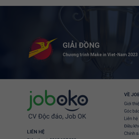
GIẢI ĐỒNG
Chương trình Make in Viet-Nam 2023
VỀ JO
Giới thi
Góc báo
Liên hệ
Điều kh
LIÊN HỆ
Chính 