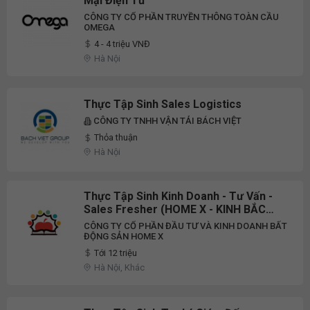
Mại Điện Tử
CÔNG TY CỔ PHẦN TRUYỀN THÔNG TOÀN CẦU
OMEGA
4 - 4 triệu VNĐ
Hà Nội
Thực Tập Sinh Sales Logistics
CÔNG TY TNHH VẬN TẢI BÁCH VIỆT
Thỏa thuận
Hà Nội
Thực Tập Sinh Kinh Doanh - Tư Vấn -
Sales Fresher (HOME X - KINH BẮC
LAND) Thu Nhập Upto 12 Triệu
CÔNG TY CỔ PHẦN ĐẦU TƯ VÀ KINH DOANH BẤT
ĐỘNG SẢN HOME X
Tới 12 triệu
Hà Nội, Khác