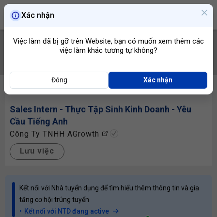
Xác nhận
Việc làm đã bị gỡ trên Website, bạn có muốn xem thêm các
việc làm khác tương tự không?
TÌM VIỆC
Đóng
Xác nhận
Sales Intern -
Thực Tập Sinh Kinh Doanh
- Yêu
Cầu Tiếng Anh
Công Ty TNHH AGrowth
Lưu việc
Kết nối với Nhà tuyển dụng để tìm hiểu thêm thông tin và gia
tăng cơ hội trúng tuyển
Kết nối với NTD đang active