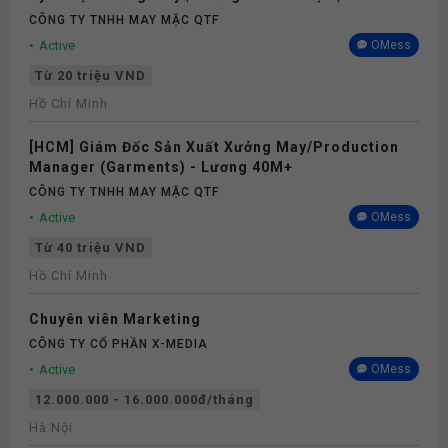
Phụ cấp
CÔNG TY TNHH MAY MẶC QTF
Active
OMess
Nghỉ phép
Từ 20 triệu VND
Hồ Chí Minh
Bảo hiểm
[HCM] Giám Đốc Sản Xuất Xưởng May/Production
Manager (Garments) - Lương 40M+
CÔNG TY TNHH MAY MẶC QTF
Active
OMess
Từ 40 triệu VND
Hồ Chí Minh
Chuyên viên Marketing
CÔNG TY CỔ PHẦN X-MEDIA
Active
OMess
12.000.000 - 16.000.000đ/tháng
Hà Nội