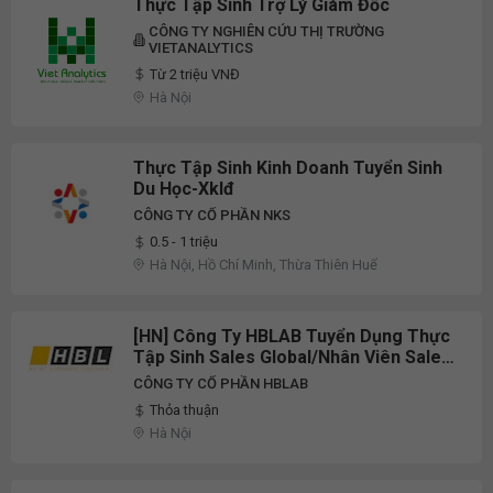
Thực Tập Sinh Trợ Lý Giám Đốc
CÔNG TY NGHIÊN CỨU THỊ TRƯỜNG
VIETANALYTICS
Từ 2 triệu VNĐ
Hà Nội
Thực Tập Sinh Kinh Doanh Tuyển Sinh
Du Học-Xklđ
CÔNG TY CỔ PHẦN NKS
0.5 - 1 triệu
Hà Nội, Hồ Chí Minh, Thừa Thiên Huế
[HN] Công Ty HBLAB Tuyển Dụng Thực
Tập Sinh Sales Global/Nhân Viên Sales
(Global/IT Thị Trường Hàn Quốc) Full-
CÔNG TY CỔ PHẦN HBLAB
Time 2026
Thỏa thuận
Hà Nội