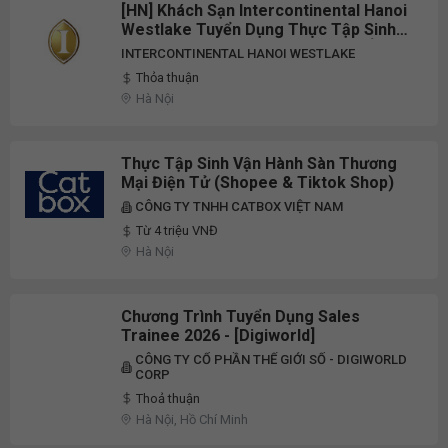
[HN] Khách Sạn Intercontinental Hanoi
Westlake Tuyển Dụng Thực Tập Sinh
Nhân Sự/Kinh Doanh/Đặt Phòng/Ẩm
INTERCONTINENTAL HANOI WESTLAKE
Thực/Buồng Phòng/Khu Vực Khách
Thỏa thuận
Vip/Tổng Đài Full-Time 2026
Hà Nội
Thực Tập Sinh Vận Hành Sàn Thương
Mại Điện Tử (Shopee & Tiktok Shop)
CÔNG TY TNHH CATBOX VIỆT NAM
Từ 4 triệu VNĐ
Hà Nội
Chương Trình Tuyển Dụng Sales
Trainee 2026 - [Digiworld]
CÔNG TY CỔ PHẦN THẾ GIỚI SỐ - DIGIWORLD
CORP
Thoả thuận
Hà Nội, Hồ Chí Minh