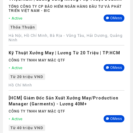
Số
TỔNG CÔNG TY CP BẢO HIỂM NGÂN HÀNG ĐẦU TƯ VÀ PHÁT
TRIỂN VIỆT NAM - BIC
Active
OMess
Thỏa Thuận
Hà Nội, Hồ Chí Minh, Bà Rịa - Vũng Tàu, Hải Dương, Quảng
Ninh
Kỹ Thuật Xưởng May | Lương Từ 20 Triệu | TP.HCM
CÔNG TY TNHH MAY MẶC QTF
Active
OMess
Từ 20 triệu VND
Hồ Chí Minh
[HCM] Giám Đốc Sản Xuất Xưởng May/Production
Manager (Garments) - Lương 40M+
CÔNG TY TNHH MAY MẶC QTF
Active
OMess
Từ 40 triệu VND