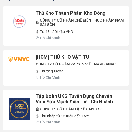
Thủ Kho Thành Phẩm Kho Đông
CÔNG TY CỔ PHẦN CHẾ BIẾN THỰC PHẨM NAM
SÀI GÒN
Từ 15 - 20 triệu VND
Hồ Chí Minh
[HCM] THỦ KHO VẬT TƯ
CÔNG TY CỔ PHẦN VACXIN VIỆT NAM - VNVC
Thương lượng
Hồ Chí Minh
Tập Đoàn UKG Tuyển Dụng Chuyên
Viên Sửa Mạch Điện Tử - Chi Nhánh
HCM
CÔNG TY CỔ PHẦN TẬP ĐOÀN UKG
Thu nhập từ 12 triệu đến 15 tr
Hồ Chí Minh