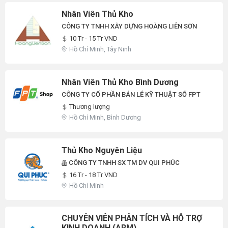
Nhân Viên Thủ Kho
CÔNG TY TNHH XÂY DỰNG HOÀNG LIÊN SƠN
10 Tr - 15 Tr VND
Hồ Chí Minh, Tây Ninh
Nhân Viên Thủ Kho Bình Dương
CÔNG TY CỔ PHẦN BÁN LẺ KỸ THUẬT SỐ FPT
Thương lượng
Hồ Chí Minh, Bình Dương
Thủ Kho Nguyên Liệu
CÔNG TY TNHH SX TM DV QUI PHÚC
16 Tr - 18 Tr VND
Hồ Chí Minh
CHUYÊN VIÊN PHÂN TÍCH VÀ HỖ TRỢ
KINH DOANH (ARM)