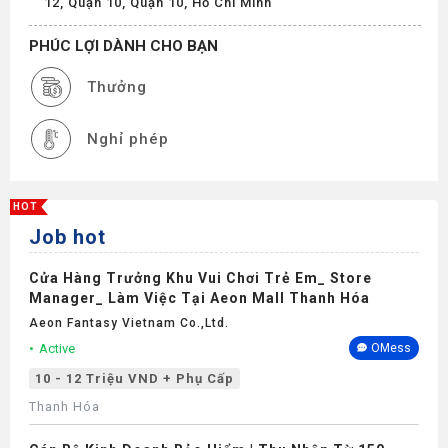
12, Quận 10, Quận 10, Hồ Chí Minh
PHÚC LỢI DÀNH CHO BẠN
Thưởng
Nghỉ phép
HOT
Job hot
Cửa Hàng Trưởng Khu Vui Chơi Trẻ Em_ Store
Manager_ Làm Việc Tại Aeon Mall Thanh Hóa
Aeon Fantasy Vietnam Co.,ltd.
Active
OMess
10 - 12 Triệu VND + Phụ Cấp
Thanh Hóa