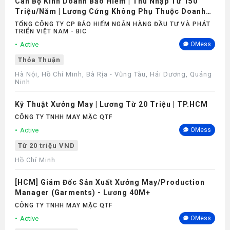
Cán Bộ Kinh Doanh Bảo Hiểm | Thu Nhập Từ 150
Triệu/Năm | Lương Cứng Không Phụ Thuộc Doanh
Số
TỔNG CÔNG TY CP BẢO HIỂM NGÂN HÀNG ĐẦU TƯ VÀ PHÁT
TRIỂN VIỆT NAM - BIC
Active
OMess
Thỏa Thuận
Hà Nội, Hồ Chí Minh, Bà Rịa - Vũng Tàu, Hải Dương, Quảng
Ninh
Kỹ Thuật Xưởng May | Lương Từ 20 Triệu | TP.HCM
CÔNG TY TNHH MAY MẶC QTF
Active
OMess
Từ 20 triệu VND
Hồ Chí Minh
[HCM] Giám Đốc Sản Xuất Xưởng May/Production
Manager (Garments) - Lương 40M+
CÔNG TY TNHH MAY MẶC QTF
Active
OMess