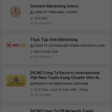
Content Marketing Intern
CÔNG TY TNHH NAIL LA MOS
Từ 3 triệu
Hồ Chí Minh
Thực Tập Sinh Marketing
CÔNG TY CỔ PHẦN BẤT ĐỘNG SẢN HECO LAND
Đến 20 triệu VNĐ
Hồ Chí Minh
[HCM] Công Ty Resorts International
Việt Nam Tuyển Dụng Chuyên Viên Kinh
Doanh/Telemarketing/Tiền Lương Và
RESORTS INTERNATIONAL VIETNAM
Phúc Lợi (C&B)/Chăm Sóc Khách Hàng
Từ 8 Triệu - Dưới 10 Triệu VNĐ / Tháng
Full-Time 2026
Hồ Chí Minh
[HCM] Công Ty FB Network Tuyển