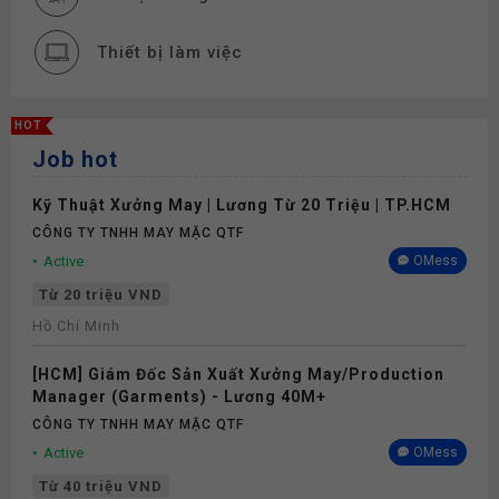
Thiết bị làm việc
Phụ cấp
HOT
Job hot
Bảo hiểm
Kỹ Thuật Xưởng May | Lương Từ 20 Triệu | TP.HCM
CÔNG TY TNHH MAY MẶC QTF
Active
OMess
Từ 20 triệu VND
Hồ Chí Minh
[HCM] Giám Đốc Sản Xuất Xưởng May/Production
Manager (Garments) - Lương 40M+
CÔNG TY TNHH MAY MẶC QTF
Active
OMess
Từ 40 triệu VND