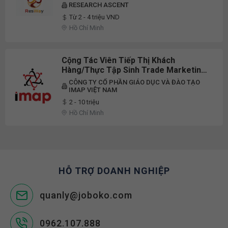
RESEARCH ASCENT
Từ 2 - 4 triệu VND
Hồ Chí Minh
Cộng Tác Viên Tiếp Thị Khách
Hàng/Thực Tập Sinh Trade Marketing
Đi Thị Trường
CÔNG TY CỔ PHẦN GIÁO DỤC VÀ ĐÀO TẠO
IMAP VIỆT NAM
2 - 10 triệu
Hồ Chí Minh
HỖ TRỢ DOANH NGHIỆP
quanly@joboko.com
0962.107.888