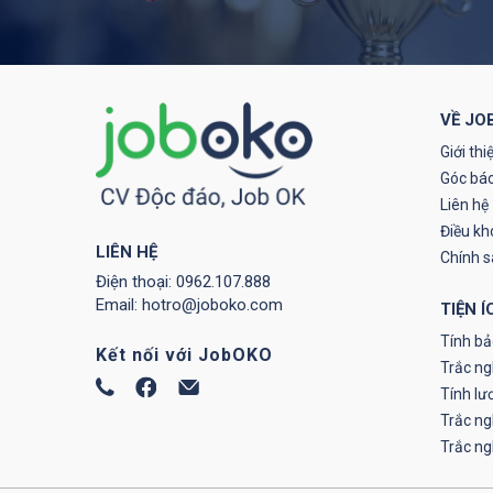
VỀ JO
Giới thi
Góc báo
Liên hệ
Điều kh
LIÊN HỆ
Chính 
Điện thoại:
0962.107.888
Email:
hotro@joboko.com
TIỆN Í
Tính bả
Kết nối với JobOKO
Trắc ng
Tính lư
Trắc n
Trắc n