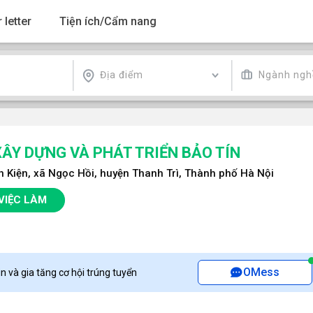
 letter
Tiện ích/Cẩm nang
Địa điểm
Ngành ngh
ÂY DỰNG VÀ PHÁT TRIỂN BẢO TÍN
ên Kiện, xã Ngọc Hồi, huyện Thanh Trì, Thành phố Hà Nội
VIỆC LÀM
OMess
n và gia tăng cơ hội trúng tuyển