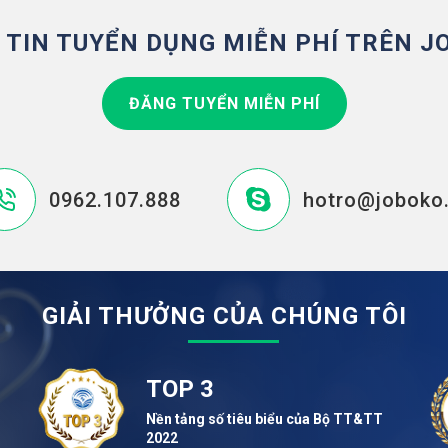
 TIN TUYỂN DỤNG MIỄN PHÍ TRÊN J
ĐĂNG TUYỂN MIỄN PHÍ
0962.107.888
hotro@joboko
GIẢI THƯỞNG CỦA CHÚNG TÔI
TOP 3
Nền tảng số tiêu biểu của Bộ TT&TT
2022