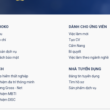
BOKO
DÀNH CHO ỨNG VIÊN
ệu
Việc làm mới
 chí
Tạo CV
Cẩm Nang
oản dịch vụ
Bí quyết
sách bảo mật
Việc làm theo ngành nghề
CH
NHÀ TUYỂN DỤNG
o hiểm thất nghiệp
Đăng tin tuyển dụng
hiệm đa trí thông minh
Tìm hồ sơ
ơng Gross - Net
Sản phẩm dịch vụ
ghiệm MBTI
ghiệm DISC