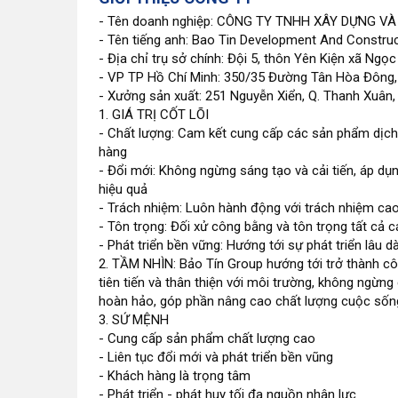
- Tên doanh nghiệp: CÔNG TY TNHH XÂY DỰNG VÀ
- Tên tiếng anh: Bao Tin Development And Constru
- Địa chỉ trụ sở chính: Đội 5, thôn Yên Kiện xã Ngọc
- VP TP Hồ Chí Minh: 350/35 Đường Tân Hòa Đông, 
- Xưởng sản xuất: 251 Nguyễn Xiển, Q. Thanh Xuân,
1. GIÁ TRỊ CỐT LÕI
- Chất lượng: Cam kết cung cấp các sản phẩm dịch
hàng
- Đổi mới: Không ngừng sáng tạo và cải tiến, áp dụn
hiệu quả
- Trách nhiệm: Luôn hành động với trách nhiệm cao
- Tôn trọng: Đối xử công bằng và tôn trọng tất cả c
- Phát triển bền vững: Hướng tới sự phát triển lâu d
2. TẦM NHÌN: Bảo Tín Group hướng tới trở thành cô
tiên tiến và thân thiện với môi trường, không ngừng
hoàn hảo, góp phần nâng cao chất lượng cuộc sống
3. SỨ MỆNH
- Cung cấp sản phẩm chất lượng cao
- Liên tục đổi mới và phát triển bền vũng
- Khách hàng là trọng tâm
- Phát triển - phát huy tối đa nguồn nhân lực