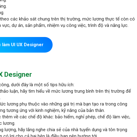
áng.
ng.
ị theo các khảo sát chung trên thị trường, mức lương thực tế còn có
nh vực, dự án, sản phẩm, nhiệm vụ công việc, trình độ và năng lực.
c làm UI UX Designer
UX Designer
ông, dưới đây là một số tips hữu ích:
 thảo luận, hãy tìm hiểu về mức lương trung bình trên thị trường để
.
Mức lương phụ thuộc vào những giá trị mà bạn tạo ra trong công
ơng tương ứng với kinh nghiệm, kỹ năng của bản thân.
c thêm về các chế độ khác: bảo hiểm, nghỉ phép, chế độ làm việc,
ức lương.
ng lượng, hãy lắng nghe chia sẻ của nhà tuyển dụng và tôn trọng
 có lợi cho cả hai bên là điều bạn nên hướng tới.