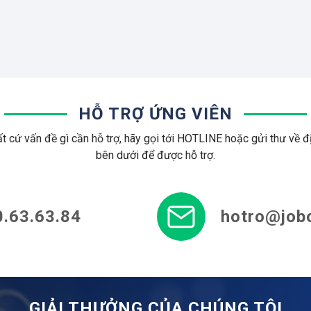
HỖ TRỢ ỨNG VIÊN
t cứ vấn đề gì cần hỗ trợ, hãy gọi tới HOTLINE hoặc gửi thư về đị
bên dưới để được hỗ trợ.
.63.63.84
hotro@job
GIẢI THƯỞNG CỦA CHÚNG TÔI