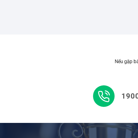
Nếu gặp bấ
1900