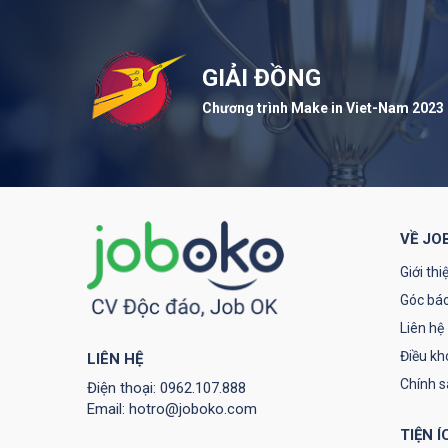
GIẢI ĐỒNG
Chương trình Make in Viet-Nam 2023
VỀ JO
Giới thi
Góc báo
Liên hệ
Điều kh
LIÊN HỆ
Chính 
Điện thoại:
0962.107.888
Email:
hotro@joboko.com
TIỆN Í