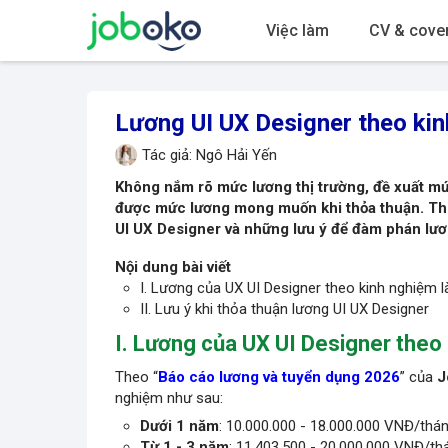
Việc làm
CV & cover
Lương UI UX Designer theo kin
Tác giả: Ngô Hải Yến
Không nắm rõ mức lương thị trường, đề xuất mứ
được mức lương mong muốn khi thỏa thuận. The
UI UX Designer và những lưu ý để
đàm phán lư
Nội dung bài viết
I. Lương của UX UI Designer theo kinh nghiệm 
II. Lưu ý khi thỏa thuận lương UI UX Designer
I. Lương của UX UI Designer theo
Theo “
Báo cáo lương và tuyển dụng 2026
” của
J
nghiệm như sau:
Dưới 1 năm
: 10.000.000 - 18.000.000 VNĐ/thán
Từ 1 - 3 năm
: 11.403.500 - 20.000.000 VNĐ/th