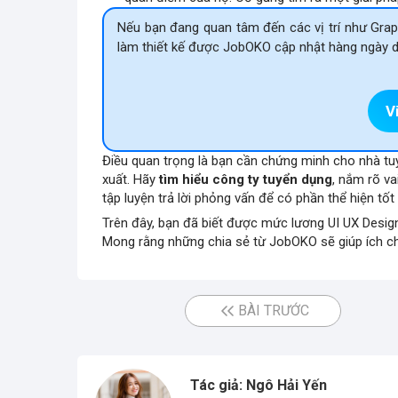
Nếu bạn đang quan tâm đến các vị trí như Graph
làm thiết kế được JobOKO cập nhật hàng ngày dư
V
Điều quan trọng là bạn cần chứng minh cho nhà t
xuất. Hãy
tìm hiểu công ty tuyển dụng
, nắm rõ va
tập luyện
trả lời phỏng vấn
để có phần thể hiện tốt
Trên đây, bạn đã biết được mức lương UI UX Design
Mong rằng những chia sẻ từ JobOKO sẽ giúp ích cho
BÀI TRƯỚC
Tác giả: Ngô Hải Yến