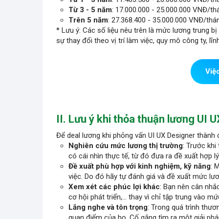
Từ 3 - 5 năm
: 17.000.000 - 25.000.000 VNĐ/th
Trên 5 năm
: 27.368.400 - 35.000.000 VNĐ/thá
* Lưu ý: Các số liệu nêu trên là mức lương trung b
sự thay đổi theo vị trí làm việc, quy mô công ty, lĩ
Việ
II. Lưu ý khi thỏa thuận lương UI 
Để deal lương khi phỏng vấn UI UX Designer thành c
Nghiên cứu mức lương thị trường
: Trước khi
có cái nhìn thực tế, từ đó đưa ra đề xuất hợp lý
Đề xuất phù hợp với kinh nghiệm, kỹ năng
: 
việc. Do đó hãy tự đánh giá và đề xuất mức lư
Xem xét các phúc lợi khác
: Bạn nên cân nhắ
cơ hội phát triển,... thay vì chỉ tập trung vào m
Lắng nghe và tôn trọng
: Trong quá trình thươ
quan điểm của họ. Cố gắng tìm ra một giải pháp