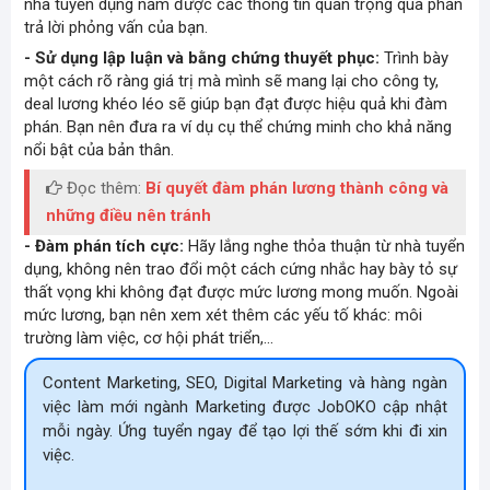
nhà tuyển dụng nắm được các thông tin quan trọng qua phần
trả lời phỏng vấn
của bạn.
- Sử dụng lập luận và bằng chứng thuyết phục:
Trình bày
một cách rõ ràng giá trị mà mình sẽ mang lại cho công ty,
deal lương khéo léo
sẽ giúp bạn đạt được hiệu quả khi đàm
phán. Bạn nên đưa ra ví dụ cụ thể chứng minh cho khả năng
nổi bật của bản thân.
Đọc thêm:
Bí quyết đàm phán lương thành công và
những điều nên tránh
- Đàm phán tích cực:
Hãy lắng nghe thỏa thuận từ nhà tuyển
dụng, không nên trao đổi một cách cứng nhắc hay bày tỏ sự
thất vọng khi không đạt được mức lương mong muốn. Ngoài
mức lương, bạn nên xem xét thêm các yếu tố khác:
môi
trường làm việc
, cơ hội phát triển,...
Content Marketing, SEO, Digital Marketing và hàng ngàn
việc làm mới ngành Marketing được JobOKO cập nhật
mỗi ngày. Ứng tuyển ngay để tạo lợi thế sớm khi đi xin
việc.