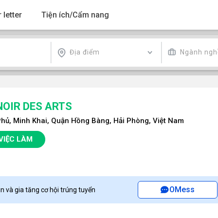
 letter
Tiện ích/Cẩm nang
Địa điểm
Ngành ngh
OIR DES ARTS
 Phủ, Minh Khai, Quận Hồng Bàng, Hải Phòng, Việt Nam
VIỆC LÀM
OMess
n và gia tăng cơ hội trúng tuyển