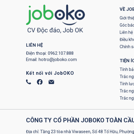
VỀ JO
Giới thi
Góc báo
Liên hệ
Điều kh
LIÊN HỆ
Chính 
Điện thoại:
0962.107.888
Email:
hotro@joboko.com
TIỆN Í
Tính bả
Kết nối với JobOKO
Trắc ng
Tính lư
Trắc n
Trắc n
CÔNG TY CỔ PHẦN JOBOKO TOÀN CẦ
Địa chỉ: Tầng 23 tòa nhà Viwaseen, Số 48 Tố Hữu, Phường