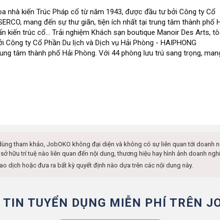
òa nhà kiến Trúc Pháp cổ từ năm 1943, được đầu tư bởi Công ty Cổ
RCO, mang đến sự thư giãn, tiện ích nhất tại trung tâm thành phố 
n kiến trúc cổ... Trải nghiệm Khách sạn boutique Manoir Des Arts, t
ởi Công ty Cổ Phần Du lịch và Dịch vụ Hải Phòng - HAIPHONG
trung tâm thành phố Hải Phòng. Với 44 phòng lưu trú sang trọng, man
dùng tham khảo, JobOKO không đại diện và không có sự liên quan tới doanh 
 sở hữu trí tuệ nào liên quan đến nội dung, thương hiệu hay hình ảnh doanh n
iao dịch hoặc đưa ra bất kỳ quyết định nào dựa trên các nội dung này.
 TIN TUYỂN DỤNG MIỄN PHÍ TRÊN J