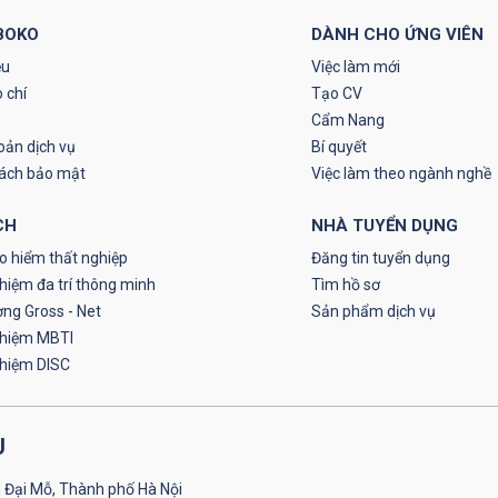
BOKO
DÀNH CHO ỨNG VIÊN
ệu
Việc làm mới
 chí
Tạo CV
Cẩm Nang
oản dịch vụ
Bí quyết
sách bảo mật
Việc làm theo ngành nghề
CH
NHÀ TUYỂN DỤNG
o hiểm thất nghiệp
Đăng tin tuyển dụng
hiệm đa trí thông minh
Tìm hồ sơ
ơng Gross - Net
Sản phẩm dịch vụ
ghiệm MBTI
ghiệm DISC
U
 Đại Mỗ, Thành phố Hà Nội