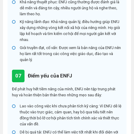
Khả năng thuyết phục:
ENFJ cũng thường được đánh giá là
dễ mến và đáng tin cậy, nhiều người ủng hộ và nghe theo,
làm theo họ.
Kỹ năng lãnh đạo:
Khả năng quản lý, điều hướng giúp ENFJ
xây dựng những vòng kết nối xã hội của riêng mình. Họ giỏi
lập kế hoạch và tìm kiếm cơ hội để mọi người gắn kết với
nhau.
Giỏi truyền đạt, cố vấn:
Được xem là bản năng của ENFJ nên
họ làm rất tốt trong các công việc giáo dục, đào tạo và
quản lý.
07
Điểm yếu của ENFJ
Để phát huy hết tiềm năng của mình, ENFJ nên tập trung phát
huy và hoàn thiện bản thân theo những mẹo sau đây:
Lao vào công việc khi chưa phân tích kỹ càng:
Vì ENFJ dễ lệ
thuộc vào trực giác, cảm quan, hay bỏ qua tiểu tiết nên
đồng thời bỏ lỡ cơ hội phân tích tính chính xác và thiết thực
của vấn đề.
Dễ bị quá tải:
ENFJ có thể làm việc tốt nhất khi đối diện với