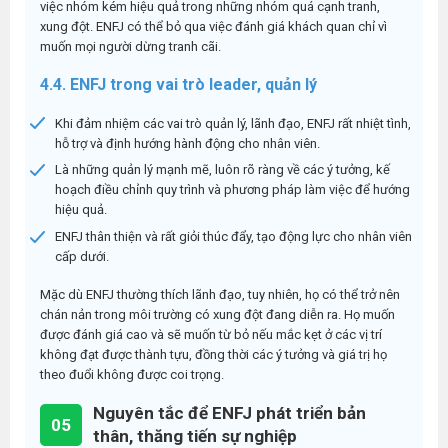
việc nhóm kém hiệu quả trong những nhóm quá cạnh tranh,
xung đột. ENFJ có thể bỏ qua việc đánh giá khách quan chỉ vì
muốn mọi người dừng tranh cãi.
4.4. ENFJ trong vai trò leader, quản lý
Khi đảm nhiệm các vai trò quản lý, lãnh đạo, ENFJ rất nhiệt tình,
hỗ trợ và định hướng hành động cho nhân viên.
Là những quản lý mạnh mẽ, luôn rõ ràng về các ý tưởng, kế
hoạch điều chỉnh quy trình và phương pháp làm việc để hướng
hiệu quả.
ENFJ thân thiện và rất giỏi thúc đẩy, tạo động lực cho nhân viên
cấp dưới.
Mặc dù ENFJ thường thích lãnh đạo, tuy nhiên, họ có thể trở nên
chán nản trong môi trường có xung đột đang diễn ra. Họ muốn
được đánh giá cao và sẽ muốn từ bỏ nếu mắc kẹt ở các vị trí
không đạt được thành tựu, đồng thời các ý tưởng và giá trị họ
theo đuổi không được coi trọng.
Nguyên tắc để ENFJ phát triển bản
05
thân, thăng tiến sự nghiệp