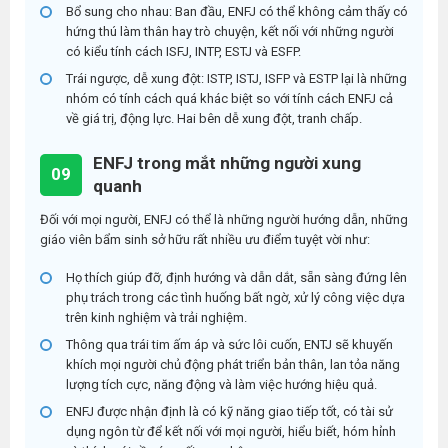
Bổ sung cho nhau:
Ban đầu, ENFJ có thể không cảm thấy có
hứng thú làm thân hay trò chuyện, kết nối với những người
có kiểu tính cách ISFJ, INTP, ESTJ và ESFP.
Trái ngược, dễ xung đột:
ISTP, ISTJ, ISFP và ESTP lại là những
nhóm có tính cách quá khác biệt so với tính cách ENFJ cả
về giá trị, động lực. Hai bên dễ xung đột, tranh chấp.
ENFJ trong mắt những người xung
09
quanh
Đối với mọi người, ENFJ có thể là những người hướng dẫn, những
giáo viên bẩm sinh sở hữu rất nhiều ưu điểm tuyệt vời như:
Họ thích giúp đỡ, định hướng và dẫn dắt, sẵn sàng đứng lên
phụ trách trong các tình huống bất ngờ, xử lý công việc dựa
trên kinh nghiệm và trải nghiệm.
Thông qua trái tim ấm áp và sức lôi cuốn, ENTJ sẽ khuyến
khích mọi người chủ động phát triển bản thân, lan tỏa năng
lượng tích cực, năng động và làm việc hướng hiệu quả.
ENFJ được nhận định là có kỹ năng giao tiếp tốt, có tài sử
dụng ngôn từ để kết nối với mọi người, hiểu biết, hóm hỉnh