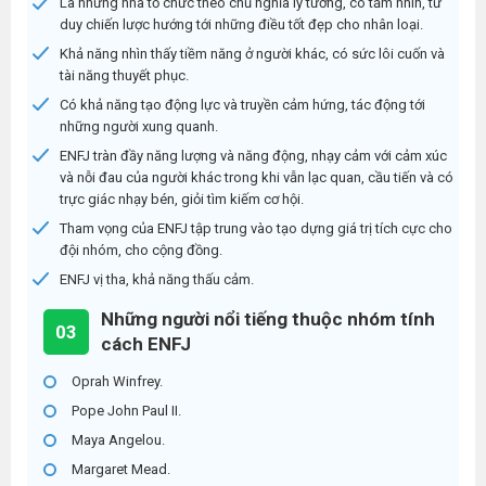
Là những nhà tổ chức theo chủ nghĩa lý tưởng, có tầm nhìn, tư
duy chiến lược hướng tới những điều tốt đẹp cho nhân loại.
Khả năng nhìn thấy tiềm năng ở người khác, có sức lôi cuốn và
tài năng thuyết phục.
Có khả năng tạo động lực và truyền cảm hứng, tác động tới
những người xung quanh.
ENFJ tràn đầy năng lượng và năng động, nhạy cảm với cảm xúc
và nỗi đau của người khác trong khi vẫn lạc quan, cầu tiến và có
trực giác nhạy bén, giỏi tìm kiếm cơ hội.
Tham vọng của ENFJ tập trung vào tạo dựng giá trị tích cực cho
đội nhóm, cho cộng đồng.
ENFJ vị tha, khả năng thấu cảm.
Những người nổi tiếng thuộc nhóm tính
03
cách ENFJ
Oprah Winfrey.
Pope John Paul II.
Maya Angelou.
Margaret Mead.