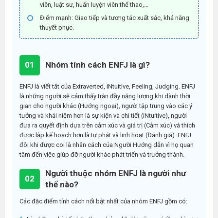
viên, luật sư, huấn luyện viên thể thao,...
Điểm mạnh:
Giao tiếp và tương tác xuất sắc, khả năng
thuyết phục.
01
Nhóm tính cách ENFJ là gì?
ENFJ là viết tắt của Extraverted, iNtuitive, Feeling, Judging. ENFJ
là những người sẽ cảm thấy tràn đầy năng lượng khi dành thời
gian cho người khác (Hướng ngoại), người tập trung vào các ý
tưởng và khái niệm hơn là sự kiện và chi tiết (iNtuitive), người
đưa ra quyết định dựa trên cảm xúc và giá trị (Cảm xúc) và thích
được lập kế hoạch hơn là tự phát và linh hoạt (Đánh giá). ENFJ
đôi khi được coi là nhân cách của Người Hướng dẫn vì họ quan
tâm đến việc giúp đỡ người khác phát triển và trưởng thành.
Người thuộc nhóm ENFJ là người như
02
thế nào?
Các đặc điểm tính cách nổi bật nhất của nhóm ENFJ gồm có: