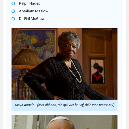
Ralph Nader.
Abraham Maslow.
Dr. Phil McGraw.
Maya Angelou (một nhà thơ, tác giả viết hồi ký, diễn viên người Mỹ)