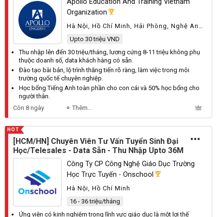
Apollo Education And Training Vietnam
Organization
Hà Nội, Hồ Chí Minh, Hải Phòng, Nghệ An,
Quảng Ninh
Upto 30 triệu VND
Thu nhập lên đến 30 triệu/tháng, lương cứng 8-11 triệu không phụ
thuộc doanh số, data khách hàng có sẵn.
Đào tạo bài bản, lộ trình thăng tiến rõ ràng, làm việc trong môi
trường quốc tế chuyên nghiệp.
Học bổng Tiếng Anh toàn phần cho con cái và 50% học bổng cho
người thân.
Còn 8 ngày
Thêm...
HOT
[HCM/HN] Chuyên Viên Tư Vấn Tuyển Sinh Đại
Học/Telesales - Data Sẵn - Thu Nhập Upto 36M
Công Ty CP Công Nghệ Giáo Dục Trường
Học Trực Tuyến - Onschool
Hà Nội, Hồ Chí Minh
16 - 36 triệu/tháng
Ứng
viên
có kinh nghiệm trong lĩnh vực
giáo
dục là một lợi thế