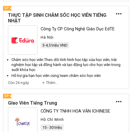
UP
THỰC TẬP SINH CHĂM SÓC HỌC VIÊN TIẾNG
NHẬT
Công Ty CP Công Nghệ Giáo Dục EdTE
Hà Nội
3-4,5 triệu VND
Chăm sóc học
viên
:Theo dõi tình hình học tập của học
viên
, trải
nghiệm học tập và đồng hành và tạo động lực cho học
viên
trong
suốt khóa học
Hỗ trợ gia hạn học
viên
cùng team chăm sóc học
viên
Còn 26 ngày
Thêm...
UP
Gíao Viên Tiếng Trung
CÔNG TY TNHH HOA VĂN ICHINESE
Hồ Chí Minh
15 - 30 triệu