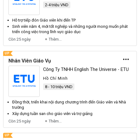
2-4 triệu VND
Hỗ trợ tiếp đón
Giáo viên
khi đến TP
Sinh
viên
năm 4, mới tốt nghiệp và những người mong muốn phát
triển công việc trong lĩnh vực
giáo
dục
Còn 25 ngày
Thêm...
UP
Nhân Viên Giáo Vụ
Công Ty TNHH English The Universe - ETU
Hồ Chí Minh
8 - 10 triệu VND
Đồng thời, triển khai nội dung chương trình đến
Giáo viên
và Nhà
trường
Xây dựng tuần san cho
giáo viên
và trợ giảng
Còn 25 ngày
Thêm...
UP