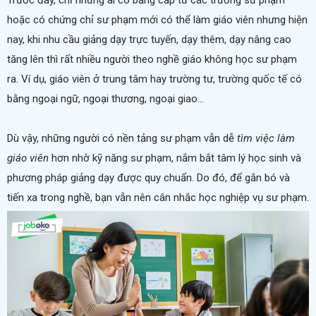
Trước đây, chỉ những ai có bằng cấp từ các trường sư phạm
hoặc có chứng chỉ sư phạm mới có thể làm giáo viên nhưng hiện
nay, khi nhu cầu giảng dạy trực tuyến, dạy thêm, dạy nâng cao
tăng lên thì rất nhiều người theo nghề giáo không học sư phạm
ra. Ví dụ, giáo viên ở trung tâm hay trường tư, trường quốc tế có
bằng ngoại ngữ, ngoại thương, ngoại giao...
Dù vậy, những người có nền tảng sư phạm vẫn dễ
tìm việc làm
giáo viên
hơn nhờ kỹ năng sư phạm, nắm bắt tâm lý học sinh và
phương pháp giảng dạy được quy chuẩn. Do đó, để gắn bó và
tiến xa trong nghề, bạn vẫn nên cân nhắc học nghiệp vụ sư phạm.