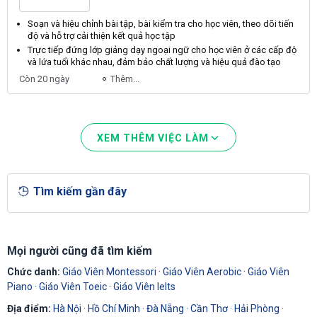
Soạn và hiệu chỉnh bài tập, bài kiểm tra cho học
viên
, theo dõi tiến
độ và hỗ trợ cải thiện kết quả học tập
Trực tiếp đứng lớp giảng dạy ngoại ngữ cho học
viên
ở các cấp độ
và lứa tuổi khác nhau, đảm bảo chất lượng và hiệu quả đào tạo
Còn 20 ngày
Thêm...
XEM THÊM VIỆC LÀM
Tìm kiếm gần đây
Mọi người cũng đã tìm kiếm
Chức danh:
Giáo Viên Montessori
·
Giáo Viên Aerobic
·
Giáo Viên
Piano
·
Giáo Viên Toeic
·
Giáo Viên Ielts
Địa điểm:
Hà Nội
·
Hồ Chí Minh
·
Đà Nẵng
·
Cần Thơ
·
Hải Phòng
·