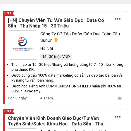
HOT
[HN] Chuyên Viên Tư Vấn Giáo Dục | Data Có
Sẵn | Thu Nhập 15 - 30 Triệu
Công Ty CP Tập Đoàn Giáo Dục Toàn Cầu
SunUni
Hà Nội
15 - 30 triệu VND
Thu nhập từ 15 - 30 triệu/tháng với lương cứng từ 7 - 10 triệu, không
phụ thuộc KPI.
Được cung cấp 100% data marketing có sẵn và đào tạo bài bản về
kỹ năng tư vấn, bán hàng.
Được học Tiếng Anh COMMUNICATION và IELTS miễn phí 100% tại
SunUni Academy.
Còn 3 ngày
Thêm...
HOT
Chuyên Viên Kinh Doanh Giáo Dục/Tư Vấn
Tuyển Sinh/Sales Khóa Học - Data Sẵn | Thu
Nhập Upto 30M