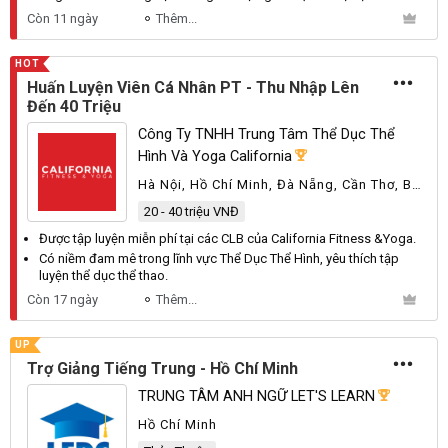
Còn 11 ngày
Thêm...
HOT
Huấn Luyện Viên Cá Nhân PT - Thu Nhập Lên
Đến 40 Triệu
Công Ty TNHH Trung Tâm Thể Dục Thể
Hình Và Yoga California
Hà Nội, Hồ Chí Minh, Đà Nẵng, Cần Thơ, Bà
Rịa - Vũng Tàu, Đồng Nai, Khánh Hòa
20 - 40 triệu VNĐ
Được tập luyện miễn phí tại các
CLB
của
California
Fitness
&
Yoga
.
Có niềm đam mê trong lĩnh vực
Thể
Dục
Thể
Hình
, yêu thích tập
luyện thể dục thể thao.
Còn 17 ngày
Thêm...
UP
Trợ Giảng Tiếng Trung - Hồ Chí Minh
TRUNG TÂM ANH NGỮ LET'S LEARN
Hồ Chí Minh