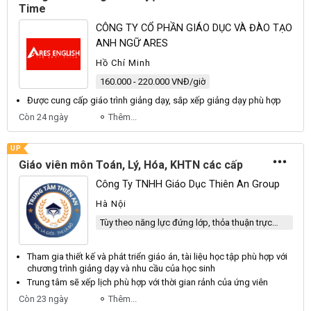
Time
CÔNG TY CỔ PHẦN GIÁO DỤC VÀ ĐÀO TẠO
ANH NGỮ ARES
Hồ Chí Minh
160.000 - 220.000 VNĐ/giờ
Được cung cấp
giáo
trình giảng dạy, sắp xếp giảng dạy phù hợp
Còn 24 ngày
Thêm...
UP
Giáo viên môn Toán, Lý, Hóa, KHTN các cấp
Công Ty TNHH Giáo Dục Thiên An Group
Hà Nội
Tùy theo năng lực đứng lớp, thỏa thuận trực
tiếp sau buổi test giảng
Tham gia thiết kế và phát triển
giáo
án, tài liệu học tập phù hợp với
chương trình giảng dạy và nhu cầu của học sinh
Trung tâm sẽ xếp lịch phù hợp với thời gian rảnh của ứng
viên
Còn 23 ngày
Thêm...