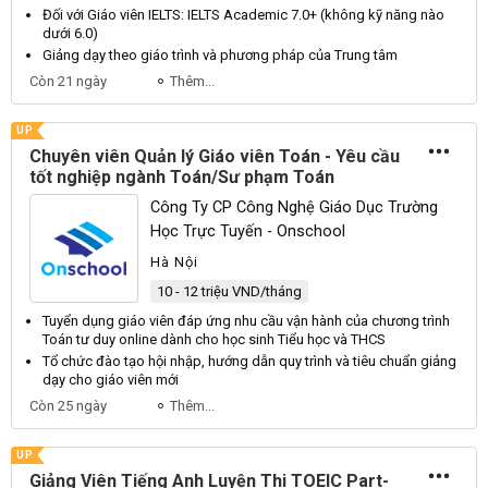
Đối với
Giáo viên
IELTS: IELTS Academic 7.0+ (không kỹ năng nào
dưới 6.0)
Giảng dạy theo
giáo
trình và phương pháp của Trung tâm
Còn 21 ngày
Thêm...
UP
Chuyên viên Quản lý Giáo viên Toán - Yêu cầu
tốt nghiệp ngành Toán/Sư phạm Toán
Công Ty CP Công Nghệ Giáo Dục Trường
Học Trực Tuyến - Onschool
Hà Nội
10 - 12 triệu VND/tháng
Tuyển dụng
giáo viên
đáp ứng nhu cầu vận hành của chương trình
Toán tư duy online dành cho học sinh Tiểu học và THCS
Tổ chức đào tạo hội nhập, hướng dẫn quy trình và tiêu chuẩn giảng
dạy cho
giáo viên
mới
Còn 25 ngày
Thêm...
UP
Giảng Viên Tiếng Anh Luyện Thi TOEIC Part-