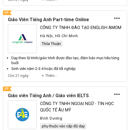
UP
Giáo Viên Tiếng Anh Part-time Online
CÔNG TY TNHH ĐÀO TẠO ENGLISH AMOM
Hà Nội, Hồ Chí Minh
Thỏa Thuận
Dạy theo lộ trình/
giáo
trình được đào tạo, đảm bảo mục tiêu từng
buổi
Sinh
viên
năm 2-3-4 hoặc đã tốt nghiệp
Còn 21 ngày
Thêm...
UP
Giáo viên Tiếng Anh / Giáo viên IELTS
CÔNG TY TNHH NGOẠI NGỮ - TIN HỌC
QUỐC TẾ ÂU MỸ
Bình Dương
phụ thuộc vào cấp độ dạy