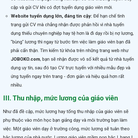
cập và gửi CV khi có đợt tuyển dụng giáo viên mới.
Website tuyển dụng lớn, đáng tin cậy:
Để hạn chế tình
trạng gửi CV mà chẳng nhận được phản hồi vì nhà tuyển
dụng thiếu chuyên nghiệp hay tệ hơn là đi dạy rồi bị nợ lương,
"bùng" lương thì ngay từ bước tìm việc làm giáo viên bạn đã
phải cẩn thận. Tìm kiếm từ khóa trên những trang web như
JOBOKO.com
, bạn sẽ nhận được vô số kết quả từ nhà tuyển
dụng uy tín, sau đó
tạo CV
trực tuyến với nhiều mẫu đẹp và
ứng tuyển ngay trên trang - đơn giản và hiệu quả hơn rất
nhiều.
III. Thu nhập, mức lương của giáo viên
Như đã đề cập, mức lương hay tổng thu nhập của giáo viên sẽ
phụ thuộc vào môn học bạn giảng dạy và môi trường bạn làm
việc. Một giáo viên dạy ở trường công, mức lương sẽ tuân theo
bậc lương của nhà nước. Lương giáo viên mầm non bậc I, hạng I