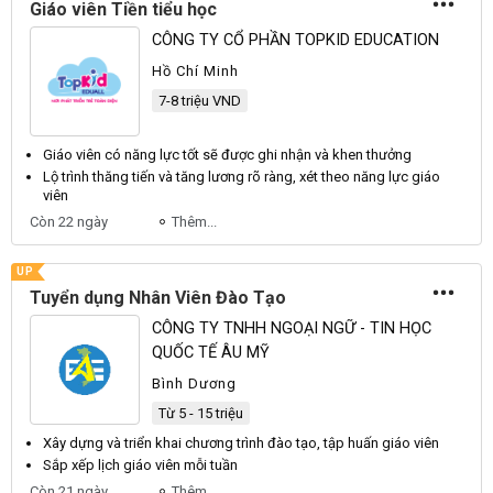
Giáo viên Tiền tiểu học
CÔNG TY CỔ PHẦN TOPKID EDUCATION
Hồ Chí Minh
7-8 triệu VND
Giáo viên
có năng lực tốt sẽ được ghi nhận và khen thưởng
Lộ trình thăng tiến và tăng lương rõ ràng, xét theo năng lực
giáo
viên
Còn 22 ngày
Thêm...
UP
Tuyển dụng Nhân Viên Đào Tạo
CÔNG TY TNHH NGOẠI NGỮ - TIN HỌC
QUỐC TẾ ÂU MỸ
Bình Dương
Từ 5 - 15 triệu
Xây dựng và triển khai chương trình đào tạo, tập huấn
giáo viên
Sắp xếp lịch
giáo viên
mỗi tuần
Còn 21 ngày
Thêm...