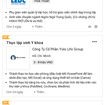
Thỏa Thuận
Phụ
giáo viên
quản lý lớp học, hỗ trợ
giáo viên
chính dạy trong lớp
Sinh
viên
chuyên ngành Ngôn Ngữ Trung Quốc, (Có chứng chỉ từ
HSK4 TRỞ LÊN là ưu thế)
Còn 3 ngày
Thêm...
UP
Thực tập sinh Y khoa
Công Ty Cổ Phần Yolo Life Group
Hồ Chí Minh
3 - 8 triệu VND
Thành thạo tin học văn phòng (đặc biệt
MS
PowerPoint
để làm
slide đào tạo,
MS
Excel
) và ứng dụng thiết kế cơ bản (
Canva
).
Thành thạo kỹ năng tra cứu, chọn lọc và phân tích dữ liệu trên các
thư viện y khoa (
PubMed
,
Cochrane
,
Medline
).
Còn 24 ngày
Thêm...
UP