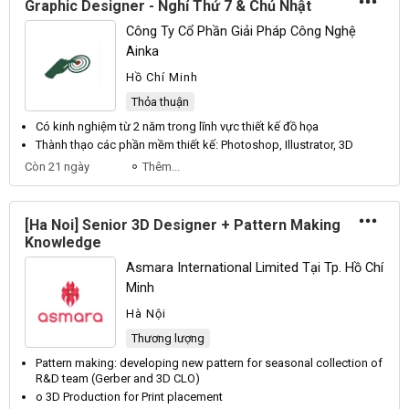
Graphic Designer - Nghỉ Thứ 7 & Chủ Nhật
Công Ty Cổ Phần Giải Pháp Công Nghệ
Ainka
Hồ Chí Minh
Thỏa thuận
Có kinh nghiệm từ 2 năm trong lĩnh vực
thiết kế đồ họa
Thành thạo các phần mềm
thiết kế
: Photoshop, Illustrator,
3D
Còn 21 ngày
Thêm...
[Ha Noi] Senior 3D Designer + Pattern Making
Knowledge
Asmara International Limited Tại Tp. Hồ Chí
Minh
Hà Nội
Thương lượng
Pattern making: developing new pattern for seasonal collection of
R&D team (Gerber and
3D
CLO)
o
3D
Production for Print placement