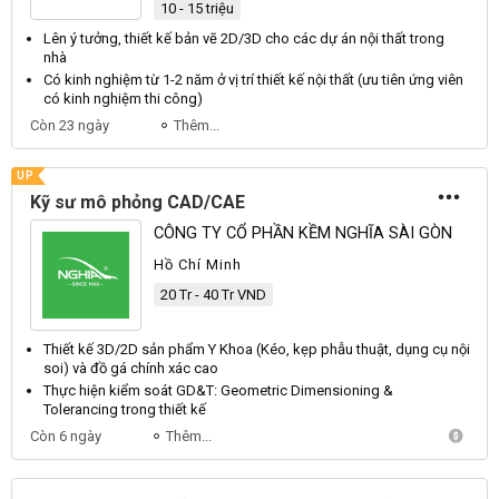
10 - 15 triệu
Lên ý tưởng,
thiết kế
bản vẽ 2D/
3D
cho các dự án nội thất trong
nhà
Có kinh nghiệm từ 1-2 năm ở vị trí
thiết kế
nội thất (ưu tiên ứng
viên
có kinh nghiệm thi công)
Còn 23 ngày
Thêm...
UP
Kỹ sư mô phỏng CAD/CAE
CÔNG TY CỔ PHẦN KỀM NGHĨA SÀI GÒN
Hồ Chí Minh
20 Tr - 40 Tr VND
Thiết kế
3D
/2D sản phẩm Y Khoa (Kéo, kẹp phẫu thuật, dụng cụ nội
soi) và
đồ
gá chính xác cao
Thực hiện kiểm soát GD&T: Geometric Dimensioning &
Tolerancing trong
thiết kế
Còn 6 ngày
Thêm...