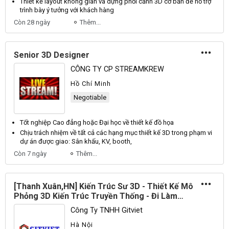
Thiết kế
layout không gian và dựng phối cảnh
3D
cơ bản để hỗ trợ
trình bày ý tưởng với khách hàng
Còn 28 ngày
Thêm...
Senior 3D Designer
CÔNG TY CP STREAMKREW
Hồ Chí Minh
Negotiable
Tốt nghiệp Cao đẳng hoặc Đại học về
thiết kế đồ họa
Chịu trách nhiệm về tất cả các hạng mục
thiết kế
3D
trong phạm vi
dự án được giao: Sân khấu, KV, booth,
Còn 7 ngày
Thêm...
[Thanh Xuân,HN] Kiến Trúc Sư 3D - Thiết Kế Mô
Phỏng 3D Kiến Trúc Truyền Thống - Đi Làm
Ngay - Chấp Nhận Sinh Viên Mới Ra Trường
Công Ty TNHH Gitviet
Hà Nội