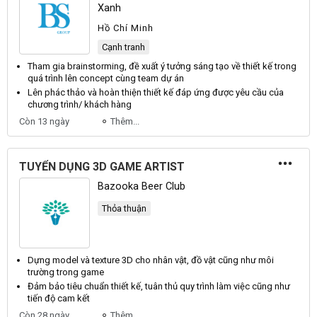
Xanh
Hồ Chí Minh
Cạnh tranh
Tham gia brainstorming, đề xuất ý tưởng sáng tạo về
thiết kế
trong
quá trình lên concept cùng team dự án
Lên phác thảo và hoàn thiện
thiết kế
đáp ứng được yêu cầu của
chương trình/ khách hàng
Còn 13 ngày
Thêm...
TUYỂN DỤNG 3D GAME ARTIST
Bazooka Beer Club
Thỏa thuận
Dựng model và texture
3D
cho
nhân
vật,
đồ
vật cũng như môi
trường trong game
Đảm bảo tiêu chuẩn
thiết kế
, tuân thủ quy trình làm việc cũng như
tiến độ cam kết
Còn 28 ngày
Thêm...