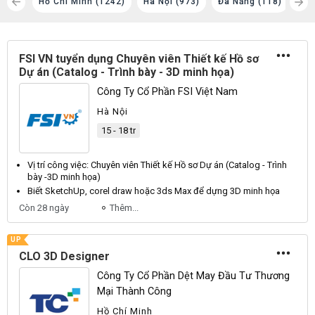
 (88)
Hồ Chí Minh (1242)
Hà Nội (973)
Đà Nẵng (118)
Bìn
FSI VN tuyển dụng Chuyên viên Thiết kế Hồ sơ
Dự án (Catalog - Trình bày - 3D minh họa)
Công Ty Cổ Phần FSI Việt Nam
Hà Nội
15 - 18 tr
Vị trí công việc: Chuyên
viên Thiết kế
Hồ sơ Dự án (Catalog - Trình
bày -
3D
minh
họa
)
Biết SketchUp, corel draw hoặc 3ds Max để dựng
3D
minh
họa
Còn 28 ngày
Thêm...
UP
CLO 3D Designer
Công Ty Cổ Phần Dệt May Đầu Tư Thương
Mại Thành Công
Hồ Chí Minh