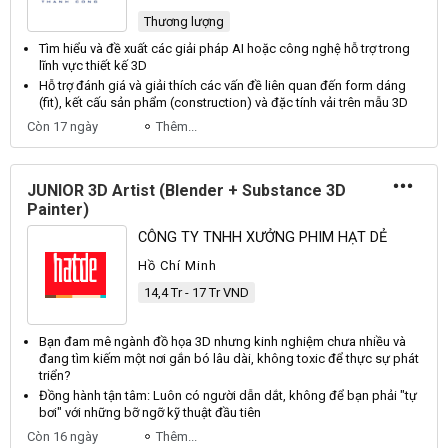
Thương lượng
Tìm hiểu và đề xuất các giải pháp AI hoặc công nghệ hỗ trợ trong
lĩnh vực
thiết kế
3D
Hỗ trợ đánh giá và giải thích các vấn đề liên quan đến form dáng
(fit), kết cấu sản phẩm (construction) và đặc tính vải trên mẫu
3D
Còn 17 ngày
Thêm...
JUNIOR 3D Artist (Blender + Substance 3D
Painter)
CÔNG TY TNHH XƯỞNG PHIM HẠT DẺ
Hồ Chí Minh
14,4 Tr - 17 Tr VND
Bạn đam mê ngành
đồ họa 3D
nhưng kinh nghiệm chưa nhiều và
đang tìm kiếm một nơi gắn bó lâu dài, không toxic để thực sự phát
triển?
Đồng hành tận tâm: Luôn có người dẫn dắt, không để bạn phải "tự
bơi" với những bỡ ngỡ kỹ thuật đầu tiên
Còn 16 ngày
Thêm...