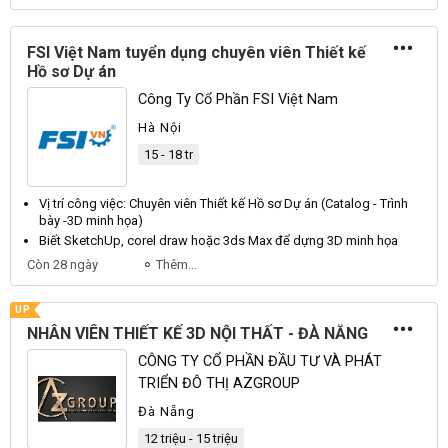
FSI Việt Nam tuyển dụng chuyên viên Thiết kế
Hồ sơ Dự án
Công Ty Cổ Phần FSI Việt Nam
Hà Nội
15 - 18 tr
Vị trí công việc: Chuyên
viên Thiết kế
Hồ sơ Dự án (Catalog - Trình
bày -
3D
minh
họa
)
Biết SketchUp, corel draw hoặc 3ds Max để dựng
3D
minh
họa
Còn 28 ngày
Thêm...
UP
NHÂN VIÊN THIẾT KẾ 3D NỘI THẤT - ĐÀ NẴNG
CÔNG TY CỔ PHẦN ĐẦU TƯ VÀ PHÁT
TRIỂN ĐÔ THỊ AZGROUP
Đà Nẵng
12 triệu - 15 triệu