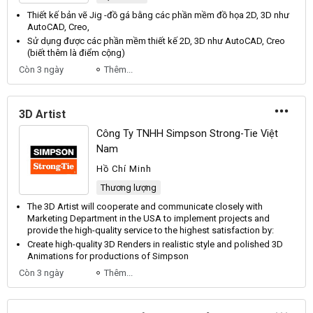
Thiết kế
bản vẽ Jig -
đồ
gá bằng các phần mềm
đồ
họa 2D,
3D
như
AutoCAD, Creo,
Sử dụng được các phần mềm
thiết kế
2D,
3D
như AutoCAD, Creo
(biết thêm là điểm cộng)
Còn 3 ngày
Thêm...
3D Artist
Công Ty TNHH Simpson Strong-Tie Việt
Nam
Hồ Chí Minh
Thương lượng
The
3D
Artist will cooperate and communicate closely with
Marketing Department in the USA to implement projects and
provide the high-quality service to the highest satisfaction by:
Create high-quality
3D
Renders in realistic style and polished
3D
Animations for productions of Simpson
Còn 3 ngày
Thêm...