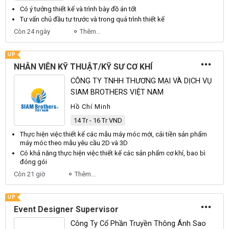
Có ý tưởng
thiết kế
và trình bày
đồ
án tốt
Tư vấn chủ đầu tư trước và trong quá trình
thiết kế
Còn 24 ngày
Thêm...
UP
NHÂN VIÊN KỸ THUẬT/KỸ SƯ CƠ KHÍ
CÔNG TY TNHH THƯƠNG MẠI VÀ DỊCH VỤ
SIAM BROTHERS VIỆT NAM
Hồ Chí Minh
14 Tr - 16 Tr VND
Thực hiện việc
thiết kế
các mẫu máy móc mới, cải tiền sản phẩm
máy móc theo mẫu yêu cầu 2D và
3D
Có khả năng thực hiện việc
thiết kế
các sản phẩm cơ khí, bao bì
đóng gói
Còn 21 giờ
Thêm...
UP
Event Designer Supervisor
Công Ty Cổ Phần Truyền Thông Ánh Sao