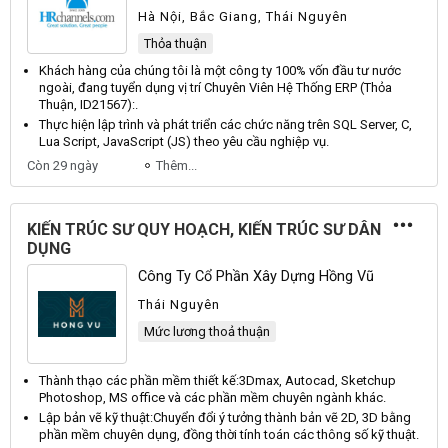
Hà Nội, Bắc Giang, Thái Nguyên
Thỏa thuận
Khách hàng của chúng tôi là một công ty 100% vốn đầu tư nước
ngoài, đang tuyển dụng vị trí
Chuyên
Viên
Hệ
Thống
ERP
(
Thỏa
Thuận
,
ID21567
):.
Thực hiện lập trình và phát triển các chức năng trên
SQL
Server
,
C
,
Lua
Script
,
JavaScript
(
JS
) theo yêu cầu nghiệp vụ.
Còn 29 ngày
Thêm...
KIẾN TRÚC SƯ QUY HOẠCH, KIẾN TRÚC SƯ DÂN
DỤNG
Công Ty Cổ Phần Xây Dựng Hồng Vũ
Thái Nguyên
Mức lương thoả thuận
Thành thạo các phần mềm thiết kế:
3Dmax
,
Autocad
,
Sketchup
Photoshop
,
MS
office và các phần mềm chuyên ngành khác.
Lập bản vẽ kỹ thuật:
Chuyển
đổi ý tưởng thành bản vẽ
2D
,
3D
bằng
phần mềm chuyên dụng, đồng thời tính toán các thông số kỹ thuật.