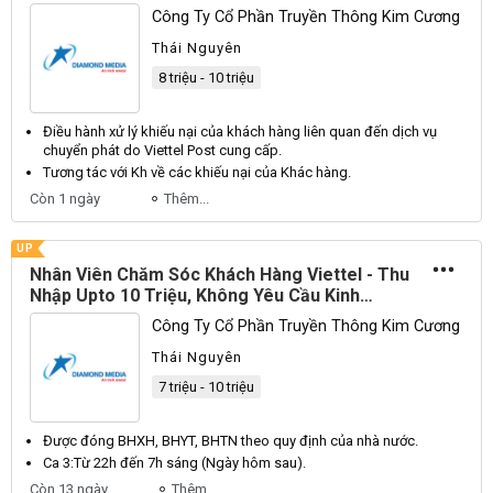
Công Ty Cổ Phần Truyền Thông Kim Cương
Thái Nguyên
8 triệu - 10 triệu
Điều hành xử lý khiếu nại của khách hàng liên quan đến dịch vụ
chuyển phát do
Viettel
Post
cung cấp.
Tương tác với
Kh
về các khiếu nại của
Khác
hàng.
Còn 1 ngày
Thêm...
UP
Nhân Viên Chăm Sóc Khách Hàng Viettel - Thu
Nhập Upto 10 Triệu, Không Yêu Cầu Kinh
Nghiệm
Công Ty Cổ Phần Truyền Thông Kim Cương
Thái Nguyên
7 triệu - 10 triệu
Được đóng
BHXH
,
BHYT
,
BHTN
theo quy định của nhà nước.
Ca 3:
Từ
22h đến 7h sáng (
Ngày
hôm sau).
Còn 13 ngày
Thêm...