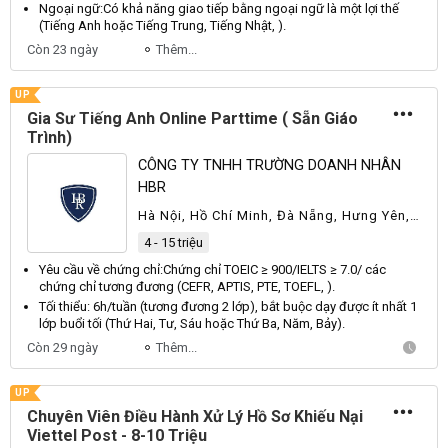
Ngoại ngữ:
Có
khả năng giao tiếp bằng ngoại ngữ là một lợi thế
(
Tiếng
Anh
hoặc
Tiếng
Trung
,
Tiếng
Nhật
, ).
Còn 23 ngày
Thêm...
UP
Gia Sư Tiếng Anh Online Parttime ( Sẵn Giáo
Trình)
CÔNG TY TNHH TRƯỜNG DOANH NHÂN
HBR
Hà Nội, Hồ Chí Minh, Đà Nẵng, Hưng Yên,
Lai Châu, Ninh Bình, Thái Nguyên, Thừa
4 - 15 triệu
Thiên Huế, Khác
Yêu cầu về chứng chỉ:
Chứng
chỉ
TOEIC
≥ 900/
IELTS
≥ 7.0/ các
chứng chỉ tương đương (
CEFR
,
APTIS
,
PTE
,
TOEFL
, ).
Tối thiểu: 6h/tuần (tương đương 2 lớp), bắt buộc dạy được ít nhất 1
lớp buổi tối (
Thứ
Hai
,
Tư
,
Sáu
hoặc
Thứ
Ba
,
Năm
,
Bảy
).
Còn 29 ngày
Thêm...
UP
Chuyên Viên Điều Hành Xử Lý Hồ Sơ Khiếu Nại
Viettel Post - 8-10 Triệu