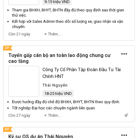
9-15 triệu VND
Tham gia
BHXH
,
BHYT
,
BHTN
đầy đủ theo quy định sau thời gian
thử việc.
Kết hợp với
Sales
Admin
theo dõi số lượng xe, giao nhận và vận
chuyển.
Còn 21 ngày
Thêm...
UP
Tuyển gấp cán bộ an toàn lao động chung cư
cao tầng
Công Ty Cổ Phần Tập Đoàn Đầu Tư Tài
Chính HNT
Thái Nguyên
18-25 triệu VND
Được hưởng đầy đủ chế độ
BHXH
,
BHYT
,
BHTN
theo quy định.
Tốt nghiệp
Đại
học các chuyên ngành liên quan.
Còn 27 ngày
Thêm...
UP
Kỹ sư QS dự án Thái Nguyên