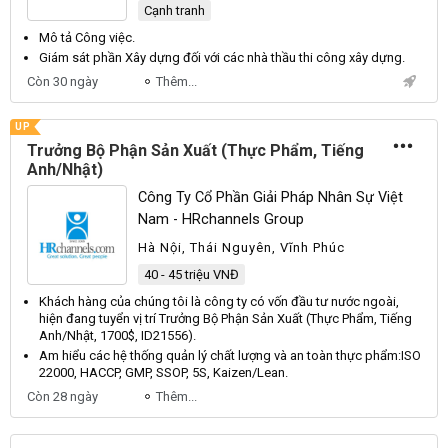
Cạnh tranh
Mô tả
Công
việc.
Giám sát phần
Xây
dựng đối với các nhà thầu thi công xây dựng.
Còn 30 ngày
Thêm...
UP
Trưởng Bộ Phận Sản Xuất (Thực Phẩm, Tiếng
Anh/Nhật)
Công Ty Cổ Phần Giải Pháp Nhân Sự Việt
Nam - HRchannels Group
Hà Nội, Thái Nguyên, Vĩnh Phúc
40 - 45 triệu VNĐ
Khách hàng của chúng tôi là công ty có vốn đầu tư nước ngoài,
hiện đang tuyển vị trí
Trưởng
Bộ
Phận
Sản
Xuất
(
Thực
Phẩm
,
Tiếng
Anh
/
Nhật
, 1700$,
ID21556
).
Am hiểu các hệ thống quản lý chất lượng và an toàn thực phẩm:
ISO
22000,
HACCP
,
GMP
,
SSOP
,
5S
,
Kaizen
/
Lean
.
Còn 28 ngày
Thêm...