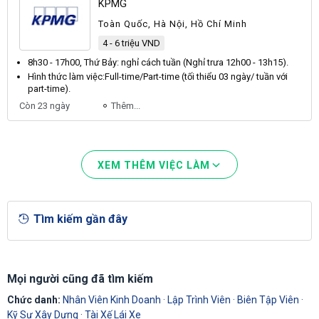
KPMG
Toàn Quốc, Hà Nội, Hồ Chí Minh
4 - 6 triệu VND
8h30 - 17h00,
Thứ
Bảy
: nghỉ cách tuần (
Nghỉ
trưa 12h00 - 13h15).
Hình thức làm việc:
Full
-time/
Part
-time (tối thiểu 03 ngày/ tuần với
part-time).
Còn 23 ngày
Thêm...
XEM THÊM VIỆC LÀM
Tìm kiếm gần đây
Mọi người cũng đã tìm kiếm
Chức danh:
Nhân Viên Kinh Doanh
·
Lập Trình Viên
·
Biên Tập Viên
·
Kỹ Sư Xây Dựng
·
Tài Xế Lái Xe