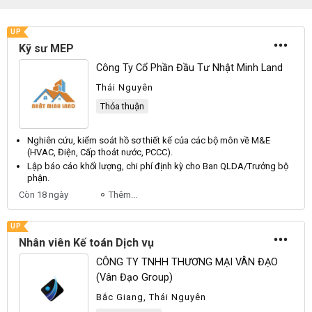
UP
Kỹ sư MEP
Công Ty Cổ Phần Đầu Tư Nhật Minh Land
Thái Nguyên
Thỏa thuận
Nghiên cứu, kiểm soát hồ sơ thiết kế của các bộ môn về
M
&
E
(
HVAC
,
Điện
,
Cấp
thoát nước,
PCCC
).
Lập báo cáo khối lượng, chi phí định kỳ cho
Ban
QLDA
/
Trưởng
bộ
phận.
Còn 18 ngày
Thêm...
UP
Nhân viên Kế toán Dịch vụ
CÔNG TY TNHH THƯƠNG MẠI VÂN ĐẠO
(Vân Đạo Group)
Bắc Giang, Thái Nguyên