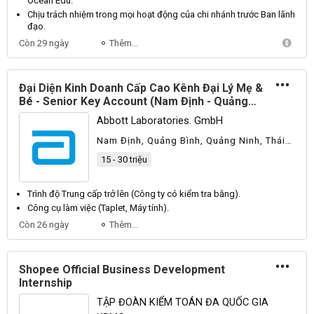
Ocean
Edu
.
Chịu trách nhiệm trong mọi hoạt động của chi nhánh trước
Ban
lãnh
đạo.
Còn 29 ngày
Thêm...
Đại Diện Kinh Doanh Cấp Cao Kênh Đại Lý Mẹ &
Bé - Senior Key Account (Nam Định - Quảng
Ninh - Thái Nguyên)
Abbott Laboratories. GmbH
Nam Định, Quảng Bình, Quảng Ninh, Thái
Nguyên
15 - 30 triệu
Trình độ
Trung
cấp trở lên (
Công
ty có kiểm tra bằng).
Công cụ làm việc (
Taplet
,
Máy
tính).
Còn 26 ngày
Thêm...
Shopee Official Business Development
Internship
TẬP ĐOÀN KIỂM TOÁN ĐA QUỐC GIA