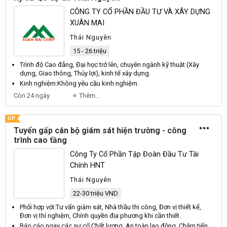
CÔNG TY CỔ PHẦN ĐẦU TƯ VÀ XÂY DỰNG
XUÂN MAI
Thái Nguyên
15 - 26 triệu
Trình độ
Cao
đẳng,
Đại
học trở lên, chuyên ngành kỹ thuật (
Xây
dựng,
Giao
thông,
Thủy
lợi), kinh tế xây dựng.
Kinh nghiệm:
Không
yêu cầu kinh nghiệm.
Còn 24 ngày
Thêm...
UP
Tuyển gấp cán bộ giám sát hiện trường - công
trình cao tầng
Công Ty Cổ Phần Tập Đoàn Đầu Tư Tài
Chính HNT
Thái Nguyên
22-30 triệu VND
Phối hợp với:
Tư
vấn giám sát,
Nhà
thầu thi công,
Đơn
vị thiết kế,
Đơn
vị thí nghiệm,
Chính
quyền địa phương khi cần thiết.
Báo cáo ngay các sự cố:
Chất
lượng,
An
toàn lao động,
Chậm
tiến