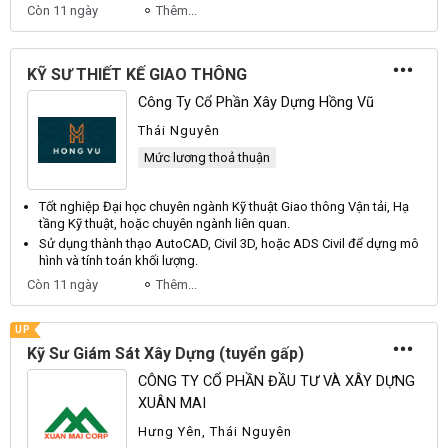
Còn 11 ngày
Thêm...
KỸ SƯ THIẾT KẾ GIAO THÔNG
Công Ty Cổ Phần Xây Dựng Hồng Vũ
Thái Nguyên
Mức lương thoả thuận
Tốt nghiệp
Đại
học chuyên ngành
Kỹ
thuật
Giao
thông
Vận
tải,
Hạ
tầng
Kỹ
thuật, hoặc chuyên ngành liên quan.
Sử dụng thành thạo
AutoCAD
,
Civil
3D
, hoặc
ADS
Civil
để dựng mô
hình và tính toán khối lượng.
Còn 11 ngày
Thêm...
UP
Kỹ Sư Giám Sát Xây Dựng (tuyển gấp)
CÔNG TY CỔ PHẦN ĐẦU TƯ VÀ XÂY DỰNG
XUÂN MAI
Hưng Yên, Thái Nguyên