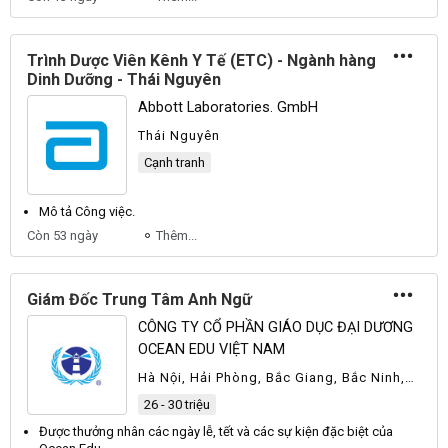
Trình Dược Viên Kênh Y Tế (ETC) - Ngành hàng
Dinh Dưỡng - Thái Nguyên
Abbott Laboratories. GmbH
Thái Nguyên
Cạnh tranh
Mô tả
Công
việc.
Còn 53 ngày
Thêm...
Giám Đốc Trung Tâm Anh Ngữ
CÔNG TY CỔ PHẦN GIÁO DỤC ĐẠI DƯƠNG
OCEAN EDU VIỆT NAM
Hà Nội, Hải Phòng, Bắc Giang, Bắc Ninh,
Hải Dương, Hưng Yên, Nghệ An, Ninh Bình,
26 - 30 triệu
Phú Thọ, Quảng Bình, Quảng Ninh, Thái
Bình, Thái Nguyên, Thanh Hóa, Khác
Được thưởng nhân các ngày lễ, tết và các sự kiện đặc biệt của