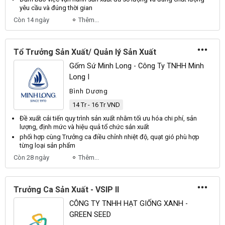
yêu cầu và đúng thời gian
Còn 14 ngày
Thêm...
Tổ Trưởng Sản Xuất/ Quản lý Sản Xuất
Gốm Sứ Minh Long - Công Ty TNHH Minh
Long I
Bình Dương
14 Tr - 16 Tr VND
Đề
xuất
cải tiến quy trình
sản
xuất
nhằm tối ưu hóa chi phí,
sản
lượng, định mức và hiệu quả
tổ
chức
sản
xuất
phối hợp cùng
Trưởng
ca điều chỉnh nhiệt độ, quạt gió phù hợp
từng loại
sản
phẩm
Còn 28 ngày
Thêm...
Trưởng Ca Sản Xuất - VSIP II
CÔNG TY TNHH HẠT GIỐNG XANH -
GREEN SEED