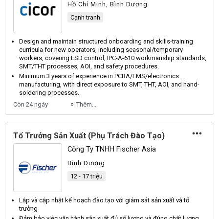
Hồ Chí Minh, Bình Dương
Cạnh tranh
Design and maintain structured onboarding and skills-training
curricula for new operators, including seasonal/temporary
workers, covering
ESD
control,
IPC
-
A
-610 workmanship standards,
SMT
/
THT
processes,
AOI
, and safety procedures.
Minimum 3 years of experience in
PCBA
/
EMS
/electronics
manufacturing, with direct exposure to
SMT
,
THT
,
AOI
, and hand-
soldering processes.
Còn 24 ngày
Thêm...
Tổ Trưởng Sản Xuất (Phụ Trách Đào Tạo)
Công Ty TNHH Fischer Asia
Bình Dương
12 - 17 triệu
Lập và cập nhật kế hoạch đào tạo với giám sát
sản xuất
và
tổ
trưởng
Đảm bảo việc vận hành
sản xuất
đủ số lượng và đúng chất lượng