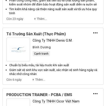
Phân công công việc, giám sát tiến độ và chất lượng
sản
phẩm,
kiểm soát nhóm để đảm bảo hoạt động
sản
xuất diễn ra suôn sẻ
Tìm kiếm khả năng cải thiện năng suất
sản xuất
và tối ưu hóa quy
trinh
Còn 23 ngày
Thêm...
Tổ Trưởng Sản Xuất (Thực Phẩm)
Công Ty TNHH Denis G.M.
Bình Dương
Cạnh tranh
Chuẩn bị biểu mẫu, tài liệu trước khi
sản xuất
Giám sát vệ sinh khu vực
sản xuất
, xác nhận vệ sinh hàng ngày và
nhắc nhở công nhân
Còn 6 ngày
Thêm...
PRODUCTION TRAINER - PCBA / EMS
Công Ty TNHH Cicor Việt Nam