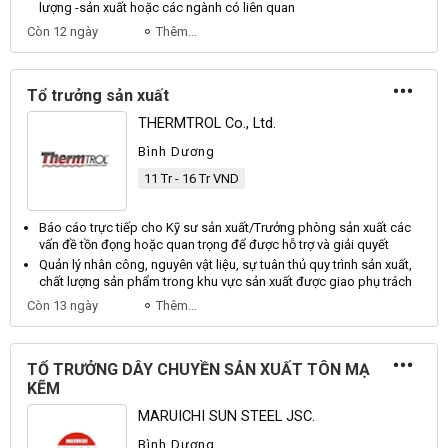
lượng -
sản xuất
hoặc các ngành có liên quan
Còn 12 ngày
Thêm...
Tổ trưởng sản xuất
THERMTROL Co., Ltd.
Bình Dương
11 Tr - 16 Tr VND
Báo cáo trực tiếp cho Kỹ sư
sản xuất
/
Trưởng
phòng
sản xuất
các
vấn đề tồn đọng hoặc quan trọng để được hỗ trợ và giải quyết
Quản lý nhân công, nguyên vật liệu, sự tuân thủ quy trình
sản xuất
,
chất lượng
sản
phẩm trong khu vực
sản xuất
được giao phụ trách
Còn 13 ngày
Thêm...
TỔ TRƯỞNG DÂY CHUYỀN SẢN XUẤT TÔN MẠ
KẼM
MARUICHI SUN STEEL JSC.
Bình Dương