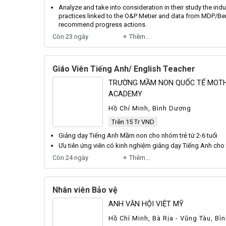
Analyze and take into consideration in their study the ind
practices linked to the
O
&
P
Metier
and data from
MDP
/
Be
recommend progress actions.
Còn 23 ngày
Thêm...
Giáo Viên Tiếng Anh/ English Teacher
TRƯỜNG MẦM NON QUỐC TẾ MOT
ACADEMY
Hồ Chí Minh, Bình Dương
Trên 15 Tr VND
Giảng
dạy
Tiếng Anh
Mầm non cho nhóm trẻ từ 2-6 tuổi
Ưu tiên ứng viên có kinh nghiệm
giảng
dạy
Tiếng Anh
cho 
Còn 24 ngày
Thêm...
Nhân viên Bảo vệ
ANH VĂN HỘI VIỆT MỸ
Hồ Chí Minh, Bà Rịa - Vũng Tàu, Bì
Lắk, Đồng Nai, Gia Lai, Khánh Hòa,