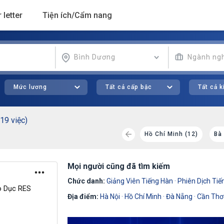
 letter
Tiện ích/Cẩm nang
Bình Dương
Ngành ng
Mức lương
Tất cả cấp bậc
Tất cả 
19 việc)
 Lắk (1)
Đồng Nai (1)
Gia Lai (1)
Hồ Chí Minh (12)
Bà 
Mọi người cũng đã tìm kiếm
Chức danh:
Giảng Viên Tiếng Hàn
·
Phiên Dịch Ti
o Dục RES
Địa điểm:
Hà Nội
·
Hồ Chí Minh
·
Đà Nẵng
·
Cần Thơ