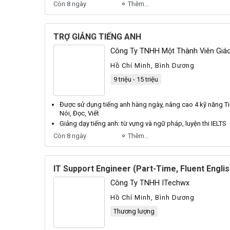
Còn 8 ngày
Thêm...
TRỢ GIẢNG TIẾNG ANH
Công Ty TNHH Một Thành Viên Giá
Hồ Chí Minh, Bình Dương
9 triệu - 15 triệu
Được sử dụng
tiếng anh
hàng ngày, nâng cao 4 kỹ năng
T
Nói, Đọc, Viết
Giảng
dạy
tiếng anh
: từ vựng và ngữ pháp, luyện thi IELTS
Còn 8 ngày
Thêm...
IT Support Engineer (Part-Time, Fluent Englis
Công Ty TNHH ITechwx
Hồ Chí Minh, Bình Dương
Thương lượng