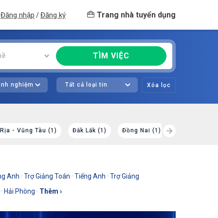
Trang nhà tuyển dụng
Đăng nhập
Đăng ký
/
TÌM VIỆC
hề
kinh nghiệm
Tất cả loại tin
Xóa lọc
Rịa - Vũng Tàu (1)
Đắk Lắk (1)
Đồng Nai (1)
Gia Lai (1)
ếng Anh
·
Trợ Giảng Toán
·
Tiếng Anh
·
Trợ Giảng
·
Hải Phòng
·
Thêm ›