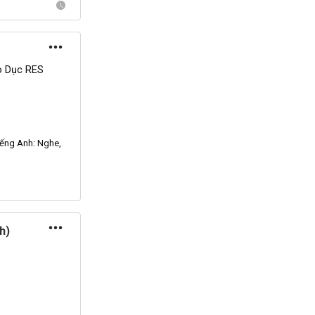
o Dục RES
iếng Anh
: Nghe,
h)