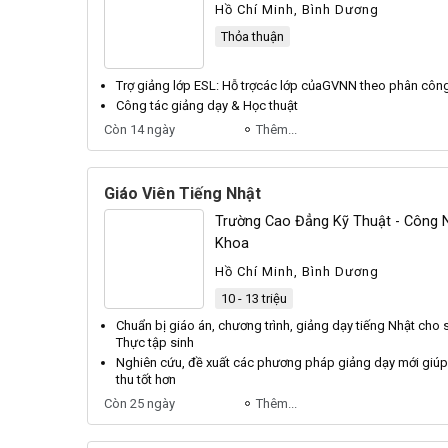
Hồ Chí Minh, Bình Dương
Thỏa thuận
Trợ giảng
lớp ESL: Hỗ trợcác lớp củaGVNN theo phân côn
Công tác
giảng
dạy & Học thuật
Còn 14 ngày
Thêm...
Giáo Viên Tiếng Nhật
Trường Cao Đẳng Kỹ Thuật - Công 
Khoa
Hồ Chí Minh, Bình Dương
10 - 13 triệu
Chuẩn bị giáo án, chương trình,
giảng
dạy
tiếng
Nhật cho s
Thực tập sinh
Nghiên cứu, đề xuất các phương pháp
giảng
dạy mới giúp 
thu tốt hơn
Còn 25 ngày
Thêm...