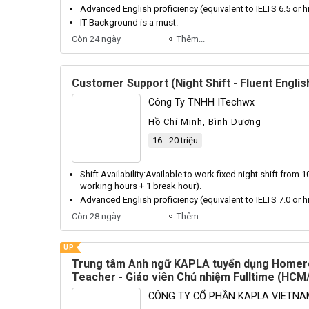
Advanced
English
proficiency (equivalent to
IELTS
6.5 or h
IT
Background
is a must.
Còn 24 ngày
Thêm...
Customer Support (Night Shift - Fluent Englis
Công Ty TNHH ITechwx
Hồ Chí Minh, Bình Dương
16 - 20 triệu
Shift
Availability
:
Available
to work fixed night shift from 
working hours + 1 break hour).
Advanced
English
proficiency (equivalent to
IELTS
7.0 or h
Còn 28 ngày
Thêm...
UP
Trung tâm Anh ngữ KAPLA tuyển dụng Home
Teacher - Giáo viên Chủ nhiệm Fulltime (HCM
Dương)
CÔNG TY CỔ PHẦN KAPLA VIETNA