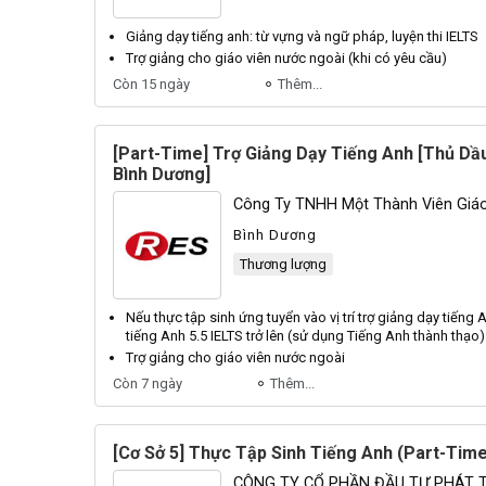
Giảng
dạy
tiếng anh
: từ vựng và ngữ pháp, luyện thi IELTS
Trợ giảng
cho giáo viên nước ngoài (khi có yêu cầu)
Còn 15 ngày
Thêm...
[Part-Time] Trợ Giảng Dạy Tiếng Anh [Thủ Dầ
Bình Dương]
Công Ty TNHH Một Thành Viên Giá
Bình Dương
Thương lượng
Nếu thực tập sinh ứng tuyển vào vị trí
trợ giảng
dạy
tiếng 
tiếng Anh
5.5 IELTS trở lên (sử dụng
Tiếng Anh
thành thạo)
Trợ giảng
cho giáo viên nước ngoài
Còn 7 ngày
Thêm...
[Cơ Sở 5] Thực Tập Sinh Tiếng Anh (Part-Tim
CÔNG TY CỔ PHẦN ĐẦU TƯ PHÁT T