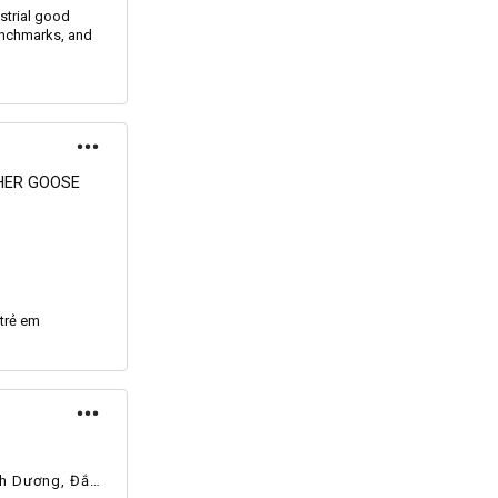
ustrial good
nchmarks
, and
HER GOOSE
trẻ em
nh Dương, Đắk
 Kiên Giang,