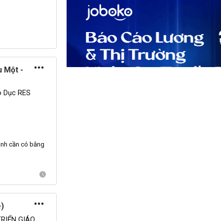
u Một -
o Dục RES
Anh
cần có bằng
e)
RIỂN GIÁO