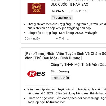
DỤC QUỐC TẾ NĂM SAO
Hồ Chí Minh, Bình Dương
Thương lượng
Thời gian làm việc của
Trợ giảng
: Trung tâm dựa trên lịch 
của sinh viên để sắp xếp lịch
trợ giảng
phù hợp
Công việc 1:
Trợ giảng
- Mức lương: 25.000 VNĐ/giờ
Còn 4 ngày
Thêm...
[Part-Time] Nhân Viên Tuyển Sinh Và Chăm S
Viên [Thủ Dầu Một - Bình Dương]
Công Ty TNHH Một Thành Viên Giá
Bình Dương
Trên 10 triệu
Nếu thực tập sinh ứng tuyển vào vị trí
trợ giảng
dạy
tiếng 
tiếng Anh
6.5 IELTS trở lên (sử dụng
Tiếng Anh
thành thạo)
Chăm sóc học viên: Điểm danh, theo dõi học viên nghỉ học
sách lớp học, hỗ
trợ
học viên