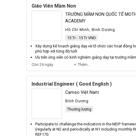
Giáo Viên Mầm Non
TRƯỜNG MẦM NON QUỐC TẾ MOT
ACADEMY
Hồ Chí Minh, Bình Dương
15 Tr - 15 Tr VND
Xây dựng kế hoạch
giảng
dạy và tổ chức các hoạt động họ
phù hợp với từng độ tuổi
Ưu tiên ứng viên có kinh nghiệm
giảng
dạy tại trường mầ
Còn 24 ngày
Thêm...
Industrial Engineer ( Good English )
Camso Việt Nam
Bình Dương
Thương lượng
Participate to challenge the indicators in the
MDP
framewor
(regularly at
N2
and periodically at
N1
including monthly
R
REF170
.