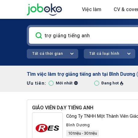
Việc làm
CV & cover
Tất cả thời gian
Tất cả loại hình
Tìm việc làm trợ giảng tiếng anh tại Bình Dương
(
Ưu tiên:
Bà Rịa - Vũng Tàu (1)
Đắk
Mới nhất
Đang hot
GIÁO VIÊN DẠY TIẾNG ANH
Công Ty TNHH Một Thành Viên Giá
Bình Dương
10 triệu - 30 triệu