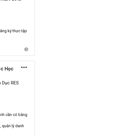
đăng ký thực tập
óc Học
o Dục RES
Anh
cần có bằng
, quản lý danh