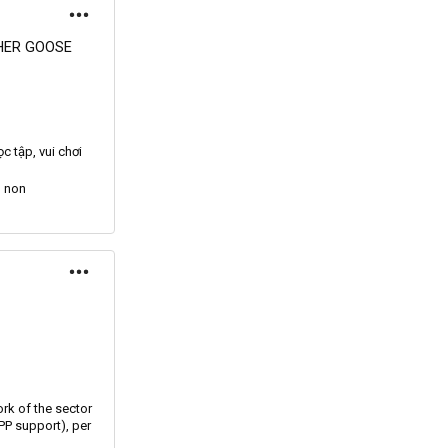
HER GOOSE
c tập, vui chơi
m non
k of the sector
PP
support), per