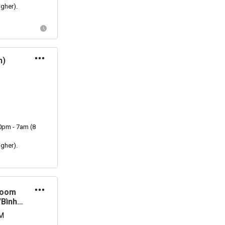
igher).
h)
10pm - 7am (8
igher).
room
/Bình
M