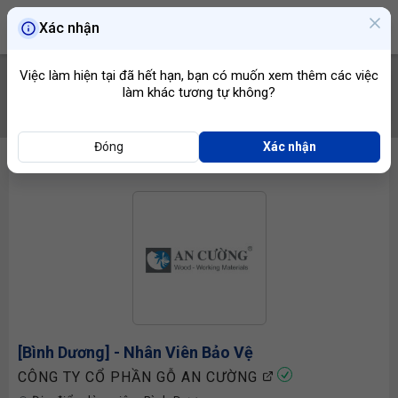
Xác nhận
Việc làm hiện tại đã hết hạn, bạn có muốn xem thêm các việc
làm khác tương tự không?
TÌM VIỆC
Đóng
Xác nhận
[Bình Dương] - Nhân Viên
Bảo Vệ
CÔNG TY CỔ PHẦN GỖ AN CƯỜNG