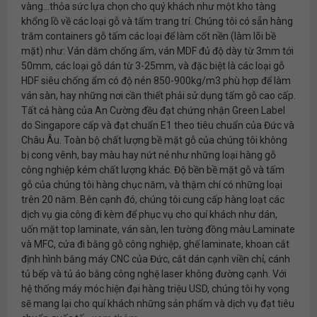
vàng...thỏa sức lựa chọn cho quý khách như một kho tàng
khổng lồ về các loại gỗ và tấm trang trí. Chúng tôi có sẵn hàng
trăm containers gỗ tấm các loại để làm cốt nền (làm lõi bề
mặt) như: Ván dăm chống ẩm, ván MDF đủ độ dày từ 3mm tới
50mm, các loại gỗ dán từ 3-25mm, và đặc biệt là các loại gỗ
HDF siêu chống ẩm có độ nén 850-900kg/m3 phù hợp để làm
ván sàn, hay những nơi cần thiết phải sử dụng tấm gỗ cao cấp.
Tất cả hàng của An Cường đều đạt chứng nhận Green Label
do Singapore cấp và đạt chuẩn E1 theo tiêu chuẩn của Đức và
Châu Âu. Toàn bộ chất lượng bề mặt gỗ của chúng tôi không
bị cong vênh, bay màu hay nứt nẻ như những loại hàng gỗ
công nghiệp kém chất lượng khác. Độ bền bề mặt gỗ và tấm
gỗ của chúng tôi hàng chục năm, và thậm chí có những loại
trên 20 năm. Bên cạnh đó, chúng tôi cung cấp hàng loạt các
dịch vụ gia công đi kèm để phục vụ cho quí khách như dán,
uốn mặt top laminate, ván sàn, len tường đồng màu Laminate
và MFC, cửa đi bằng gỗ công nghiệp, ghế laminate, khoan cắt
định hình bằng máy CNC của Đức, cắt dán cạnh viền chỉ, cánh
tủ bếp và tủ áo bằng công nghệ laser không đường cạnh. Với
hệ thống máy móc hiện đại hàng triệu USD, chúng tôi hy vọng
sẽ mang lại cho quí khách những sản phẩm và dịch vụ đạt tiêu