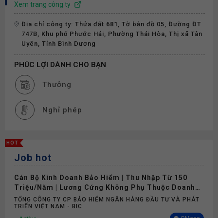
Xem trang công ty
Địa chỉ công ty: Thửa đất 681, Tờ bản đồ 05, Đường ĐT
747B, Khu phố Phước Hải, Phường Thái Hòa, Thị xã Tân
Uyên, Tỉnh Bình Dương
PHÚC LỢI DÀNH CHO BẠN
Thưởng
Nghỉ phép
HOT
Job hot
Cán Bộ Kinh Doanh Bảo Hiểm | Thu Nhập Từ 150
Triệu/Năm | Lương Cứng Không Phụ Thuộc Doanh
Số
TỔNG CÔNG TY CP BẢO HIỂM NGÂN HÀNG ĐẦU TƯ VÀ PHÁT
TRIỂN VIỆT NAM - BIC