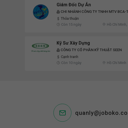
Giám Đốc Dự Án
CHI NHÁNH CÔNG TY TNHH MTV BCA-
Thỏa thuận
Còn 15 ngày
Hồ Chí Minh,
Kỹ Sư Xây Dựng
CÔNG TY CỔ PHẦN KỸ THUẬT SEEN
Cạnh tranh
Còn 10 ngày
Hồ Chí Minh
quanly@joboko.c