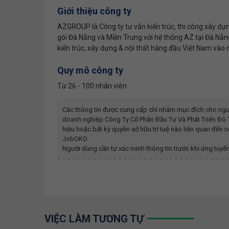
Giới thiệu công ty
AZGROUP là Công ty tư vấn kiến trúc, thi công xây dự
gói Đà Nẵng và Miền Trung với hệ thống AZ tại Đà Nẵng
kiến trúc, xây dựng & nội thất hàng đầu Việt Nam và
Quy mô công ty
Từ 26 - 100 nhân viên
Các thông tin được cung cấp chỉ nhằm mục đích cho ngư
doanh nghiệp
Công Ty Cổ Phần Đầu Tư Và Phát Triển Đô
hiệu hoặc bất kỳ quyền sở hữu trí tuệ nào liên quan đến
JobOKO.
Người dùng cần tự xác minh thông tin trước khi ứng tuyển
VIỆC LÀM TƯƠNG TỰ