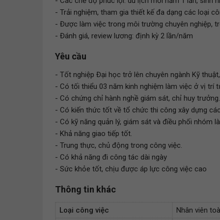
- Các chế độ phúc lợi: du lịch mỗi năm 1 lần, sinh 
- Trải nghiệm, tham gia thiết kế đa dạng các loại cô
- Được làm việc trong môi trường chuyên nghiệp, t
- Đánh giá, review lương: định kỳ 2 lần/năm
Yêu cầu
- Tốt nghiệp Đại học trở lên chuyên ngành Kỹ thuật
- Có tối thiểu 03 năm kinh nghiệm làm việc ở vị trí
- Có chứng chỉ hành nghề giám sát, chỉ huy trưởng.
- Có kiến thức tốt về tổ chức thi công xây dựng cá
- Có kỹ năng quản lý, giám sát và điều phối nhóm là
- Khả năng giao tiếp tốt.
- Trung thực, chủ động trong công việc.
- Có khả năng đi công tác dài ngày
- Sức khỏe tốt, chịu được áp lực công việc cao
Thông tin khác
Loại công việc
Nhân viên toà