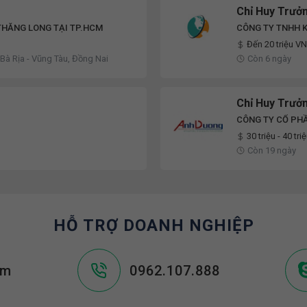
Chỉ Huy Trưởn
THĂNG LONG TẠI TP.HCM
CÔNG TY TNHH 
Đến 20 triệu V
 Bà Rịa - Vũng Tàu, Đồng Nai
Còn 6 ngày
Chỉ Huy Trưởn
CÔNG TY CỔ PHẦ
DƯƠNG
30 triệu - 40 tri
Còn 19 ngày
HỖ TRỢ DOANH NGHIỆP
om
0962.107.888