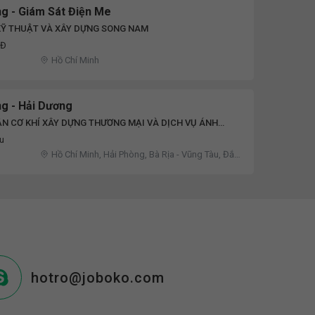
g - Giám Sát Điện Me
KỸ THUẬT VÀ XÂY DỰNG SONG NAM
NĐ
Hồ Chí Minh
g - Hải Dương
N CƠ KHÍ XÂY DỰNG THƯƠNG MẠI VÀ DỊCH VỤ ÁNH
ệu
Hồ Chí Minh, Hải Phòng, Bà Rịa - Vũng Tàu, Đắk
Lắk, Hải Dương, Phú Yên
hotro@joboko.com