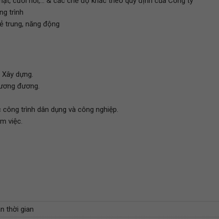
nhật, cưới hỏi,... & các chế độ khác theo quy định của Công ty
ng trình
rẻ trung, năng động
, Xây dựng.
 tương đương.
c công trình dân dụng và công nghiệp.
m việc.
n thời gian