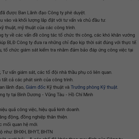
nh đã được Ban Lãnh đạo Công ty phê duyệt.
u vào và khối lượng lắp đặt với tư vấn và chủ đầu tư.
 kỹ thuật, mỹ thuật của các công trình.
ng ty về các vấn đề công tác tổ chức thi công, các khó khăn vướng
úp BLĐ Công ty đưa ra những chỉ đạo kịp thời sát đúng với thực tế.
ụ, tổ chức giám sát kiểm tra nhằm đảm bảo đáp ứng công việc tại
 Tư vấn giám sát, các tổ đội nhà thầu phụ có liên quan.
tất cả các phát sinh của công trình.
Ban lãnh đạo,
Giám đốc
Kỹ thuật và
Trưởng phòng Kỹ thuật
.
ng ty tại Bình Dương - Vũng Tàu - Hồ Chí Minh
iệu quả công việc, hiệu quả kinh doanh.
ăng động, đồng nghiệp thân thiện.
ác mối quan hệ mới.
gộ như: BHXH, BHYT, BHTN