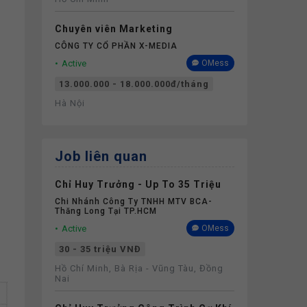
Chuyên viên Marketing
CÔNG TY CỔ PHẦN X-MEDIA
Active
OMess
13.000.000 - 18.000.000đ/tháng
Hà Nội
Job liên quan
Chỉ Huy Trưởng - Up To 35 Triệu
Chi Nhánh Công Ty TNHH MTV BCA-
Thăng Long Tại TP.HCM
Active
OMess
30 - 35 triệu VNĐ
Hồ Chí Minh, Bà Rịa - Vũng Tàu, Đồng
Nai