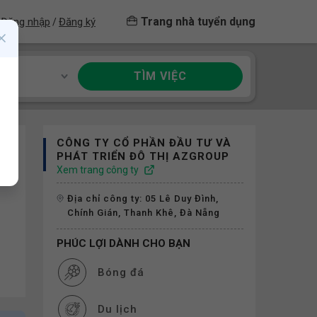
Trang nhà tuyển dụng
Đăng nhập
Đăng ký
/
TÌM VIỆC
ề
CÔNG TY CỔ PHẦN ĐẦU TƯ VÀ
PHÁT TRIỂN ĐÔ THỊ AZGROUP
Xem trang công ty
Địa chỉ công ty: 05 Lê Duy Đình,
Chính Gián, Thanh Khê, Đà Nẵng
PHÚC LỢI DÀNH CHO BẠN
Bóng đá
Du lịch