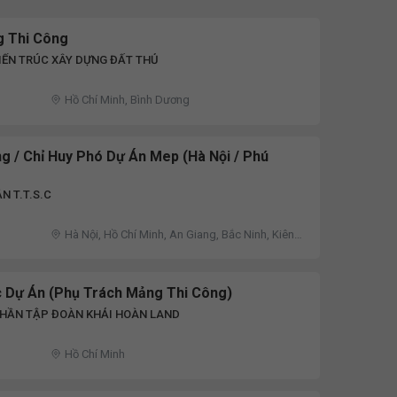
 Thi Công
IẾN TRÚC XÂY DỰNG ĐẤT THỦ
Hồ Chí Minh, Bình Dương
g / Chỉ Huy Phó Dự Án Mep (Hà Nội / Phú
N T.T.S.C
Hà Nội, Hồ Chí Minh, An Giang, Bắc Ninh, Kiên
Giang, Kon Tum, Quảng Bình, Quảng Ninh, Khác
 Dự Án (Phụ Trách Mảng Thi Công)
PHẦN TẬP ĐOÀN KHẢI HOÀN LAND
Hồ Chí Minh