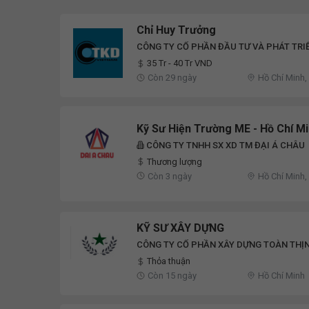
Chỉ Huy Trưởng
CÔNG TY CỔ PHẦN ĐẦU TƯ VÀ PHÁT TRI
35 Tr - 40 Tr VND
Còn 29 ngày
Hồ Chí Minh,
Kỹ Sư Hiện Trường ME - Hồ Chí M
CÔNG TY TNHH SX XD TM ĐẠI Á CHÂU
Thương lượng
Còn 3 ngày
Hồ Chí Minh,
KỸ SƯ XÂY DỰNG
CÔNG TY CỔ PHẦN XÂY DỰNG TOÀN THỊ
Thỏa thuận
Còn 15 ngày
Hồ Chí Minh