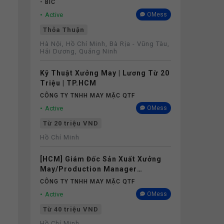
- BIC
Active
OMess
Thỏa Thuận
Hà Nội, Hồ Chí Minh, Bà Rịa - Vũng Tàu,
Hải Dương, Quảng Ninh
Kỹ Thuật Xưởng May | Lương Từ 20
Triệu | TP.HCM
CÔNG TY TNHH MAY MẶC QTF
Active
OMess
Từ 20 triệu VND
Hồ Chí Minh
[HCM] Giám Đốc Sản Xuất Xưởng
May/Production Manager
(Garments) - Lương 40M+
CÔNG TY TNHH MAY MẶC QTF
Active
OMess
Từ 40 triệu VND
Hồ Chí Minh