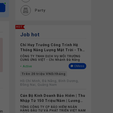
Party
Cơ hội thăng tiến
HOT
Job hot
Đào tạo
Chỉ Huy Trưởng Công Trình Hệ
Thiết bị làm việc
Thống Năng Lượng Mặt Trời - Thu
Nhập Không Dưới 20 Triệu
CÔNG TY TNHH DỊCH VỤ MÔI TRƯỜNG
CUNG ỨNG VIỆT - Chi Nhánh Đà Nẵng
Thưởng
Active
OMess
Trên 20 triệu VND/tháng
Nghỉ phép
Hồ Chí Minh, Đà Nẵng, Bình Dương,
Đồng Nai, Quảng Nam
Bảo hiểm
Cán Bộ Kinh Doanh Bảo Hiểm | Thu
Nhập Từ 150 Triệu/Năm | Lương
Cứng Không Phụ Thuộc Doanh Số
TỔNG CÔNG TY CP BẢO HIỂM NGÂN
HÀNG ĐẦU TƯ VÀ PHÁT TRIỂN VIỆT NAM
ện