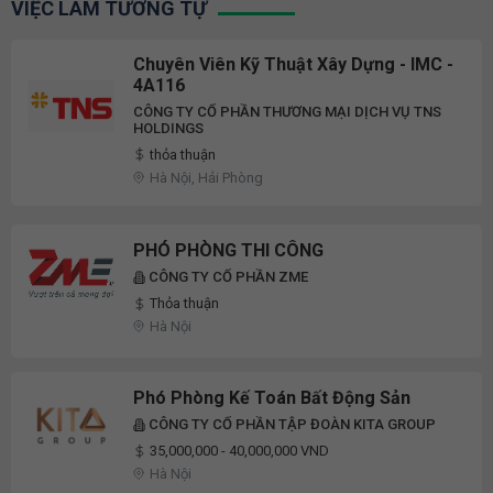
VIỆC LÀM TƯƠNG TỰ
Chuyên Viên Kỹ Thuật Xây Dựng - IMC -
4A116
CÔNG TY CỔ PHẦN THƯƠNG MẠI DỊCH VỤ TNS
HOLDINGS
thỏa thuận
Hà Nội, Hải Phòng
PHÓ PHÒNG THI CÔNG
CÔNG TY CỔ PHẦN ZME
Thỏa thuận
Hà Nội
Phó Phòng Kế Toán Bất Động Sản
CÔNG TY CỔ PHẦN TẬP ĐOÀN KITA GROUP
35,000,000 - 40,000,000 VND
Hà Nội