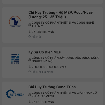
Chỉ Huy Trưởng - Hệ MEP/Pccc/Hvav
(Lương: 25 - 35 Triệu)
CÔNG TY CỔ PHẦN THIẾT BỊ VÀ CÔNG NGHỆ
THIÊN Ý
25 - 35 triệu VNĐ
Hà Nội
Kỹ Sư Cơ Điện MEP
CÔNG TY CỔ PHẦN XÂY DỰNG DÂN DỤNG CÔNG
NGHIỆP HÀ NỘI
20000000-30000000 VND
Hà Nội, Hà Nam
Chỉ Huy Trưởng Công Trình
CÔNG TY CỔ PHẦN THIẾT BỊ VÀ GIẢI PHÁP CƠ
KHÍ AUTOMECH
25 Tr - 30 Tr VND