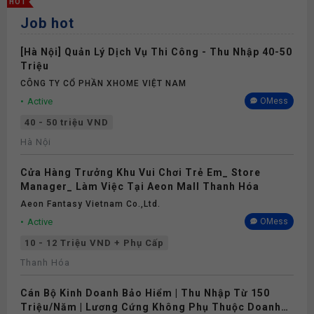
HOT
Job hot
[Hà Nội] Quản Lý Dịch Vụ Thi Công - Thu Nhập 40-50
Triệu
CÔNG TY CỔ PHẦN XHOME VIỆT NAM
Active
OMess
40 - 50 triệu VND
Hà Nội
Cửa Hàng Trưởng Khu Vui Chơi Trẻ Em_ Store
Manager_ Làm Việc Tại Aeon Mall Thanh Hóa
Aeon Fantasy Vietnam Co.,ltd.
Active
OMess
10 - 12 Triệu VND + Phụ Cấp
Thanh Hóa
Cán Bộ Kinh Doanh Bảo Hiểm | Thu Nhập Từ 150
Triệu/Năm | Lương Cứng Không Phụ Thuộc Doanh