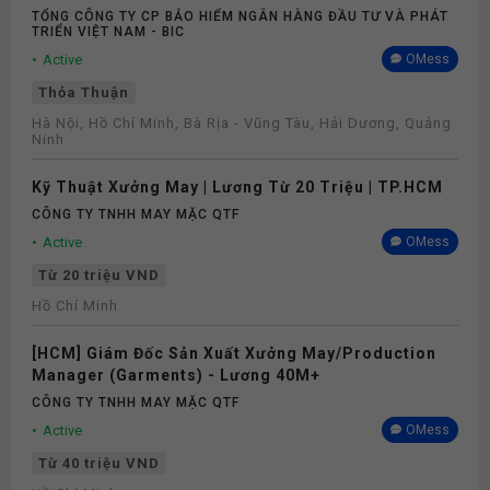
Số
TỔNG CÔNG TY CP BẢO HIỂM NGÂN HÀNG ĐẦU TƯ VÀ PHÁT
TRIỂN VIỆT NAM - BIC
Active
OMess
Thỏa Thuận
Hà Nội, Hồ Chí Minh, Bà Rịa - Vũng Tàu, Hải Dương, Quảng
Ninh
Kỹ Thuật Xưởng May | Lương Từ 20 Triệu | TP.HCM
CÔNG TY TNHH MAY MẶC QTF
Active
OMess
Từ 20 triệu VND
Hồ Chí Minh
[HCM] Giám Đốc Sản Xuất Xưởng May/Production
Manager (Garments) - Lương 40M+
CÔNG TY TNHH MAY MẶC QTF
Active
OMess
Từ 40 triệu VND