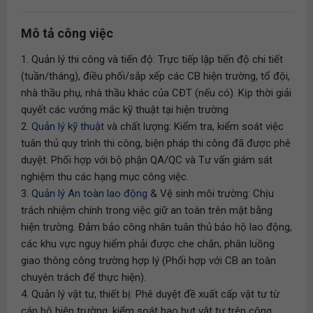
Mô tả công việc
1. Quản lý thi công và tiến độ: Trực tiếp lập tiến độ chi tiết
(tuần/tháng), điều phối/sắp xếp các CB hiện trường, tổ đội,
nhà thầu phụ, nhà thầu khác của CĐT (nếu có). Kịp thời giải
quyết các vướng mắc kỹ thuật tại hiện trường
2.
Quản lý kỹ thuật
và chất lượng: Kiểm tra, kiểm soát việc
tuân thủ quy trình thi công, biện pháp thi công đã được phê
duyệt. Phối hợp với bộ phận QA/QC và Tư vấn giám sát
nghiệm thu các hạng mục công việc.
3.
Quản lý An toàn lao động
& Vệ sinh môi trường: Chịu
trách nhiệm chính trong việc giữ an toàn trên mặt bằng
hiện trường. Đảm bảo công nhân tuân thủ bảo hộ lao động,
các khu vực nguy hiểm phải được che chắn, phân luồng
giao thông công trường hợp lý (Phối hợp với CB an toàn
chuyên trách để thực hiện).
4. Quản lý vật tư, thiết bị: Phê duyệt đề xuất cấp vật tư từ
cán bộ hiện trường, kiểm soát hao hụt vật tư trên công