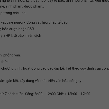
nghệ sinh học, kỹ thuật nuôi cấy tế bào, Sinh học phân tử, kiến thứ
ine, sinh phẩm, dược phẩm...
ập trong các Lab:
 vaccine người - động vật, liệu pháp tế bào
py, hóa dược hoặc F&B
ệ SHPT, tế bào, miễn dịch
hi phỏng vấn.
 thức.
 chương trình, hoạt động vào các dịp Lễ, Tết theo quy định của côn
m gắn kết, xây dựng và phát triển văn hóa công ty.
thứ 7 cách tuần. Sáng: 8h00 - 12h00 Chiều: 13h00 - 17h00