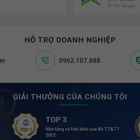
Còn 28 ngày
HỖ TRỢ DOANH NGHIỆP
om
0962.107.888
GIẢI THƯỞNG CỦA CHÚNG TÔI
TOP 3
Nền tảng số tiêu biểu của Bộ TT&TT
2022