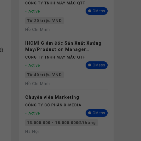
CÔNG TY TNHH MAY MẶC QTF
Active
OMess
Từ 20 triệu VND
Hồ Chí Minh
[HCM] Giám Đốc Sản Xuất Xưởng
May/Production Manager
ất
(Garments) - Lương 40M+
CÔNG TY TNHH MAY MẶC QTF
Active
OMess
Từ 40 triệu VND
Hồ Chí Minh
Chuyên viên Marketing
CÔNG TY CỔ PHẦN X-MEDIA
Active
OMess
13.000.000 - 18.000.000đ/tháng
Hà Nội