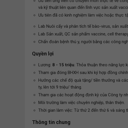
Ưu tiên ứng viên có chuyên môn thực tế về công 
và kỹ thuật liên quan đến lĩnh vực sản xuất vacc
Ưu tiên đã có kinh nghiệm làm việc hoặc thực t
Lab Nuôi cấy và phân tích tế bào-virus, sản xuất
Lab Sản xuất, QC sản phẩm vaccine, cell thera
Chẩn đoán bệnh thú y, người bằng các công ngh
Quyền lợi
Lương:
8 - 15 triệu
. Thỏa thuận theo năng lực k
Tham gia đóng BHXH sau khi ký hợp đồng chính
Hưởng các chế độ quà tặng/ tiền thưởng và các
ty, lên tới 9 triệu/ tháng.
Tham gia các hoạt động định kỳ của Công ty nhằ
Môi trường làm việc chuyên nghiệp, thân thiện.
Thời gian làm việc: Từ thứ 2 đến thứ 6 và sáng 
Thông tin chung