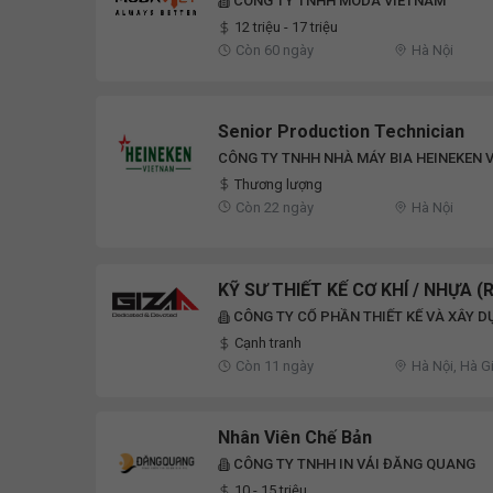
CÔNG TY TNHH MODA VIETNAM
12 triệu - 17 triệu
Còn 60 ngày
Hà Nội
Senior Production Technician
CÔNG TY TNHH NHÀ MÁY BIA HEINEKEN 
Thương lượng
Còn 22 ngày
Hà Nội
KỸ SƯ THIẾT KẾ CƠ KHÍ / NHỰA (
CÔNG TY CỔ PHẦN THIẾT KẾ VÀ XÂY D
Cạnh tranh
Còn 11 ngày
Hà Nội, Hà G
Nhân Viên Chế Bản
CÔNG TY TNHH IN VẢI ĐĂNG QUANG
10 - 15 triệu