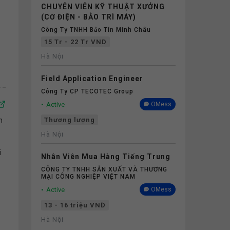
CHUYÊN VIÊN KỸ THUẬT XƯỞNG
(CƠ ĐIỆN - BẢO TRÌ MÁY)
Công Ty TNHH Bảo Tín Minh Châu
15 Tr - 22 Tr VND
Hà Nội
Field Application Engineer
Công Ty CP TECOTEC Group
Active
OMess
n
Thương lượng
Hà Nội
i
Nhân Viên Mua Hàng Tiếng Trung
CÔNG TY TNHH SẢN XUẤT VÀ THƯƠNG
MẠI CÔNG NGHIỆP VIỆT NAM
Active
OMess
13 - 16 triệu VNĐ
Hà Nội