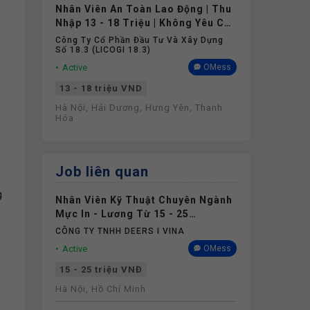
c
Nhân Viên An Toàn Lao Động | Thu
Nhập 13 - 18 Triệu | Không Yêu Cầu
Kinh Nghiệm
Công Ty Cổ Phần Đầu Tư Và Xây Dựng
Số 18.3 (LICOGI 18.3)
Active
OMess
13 - 18 triệu VND
Hà Nội, Hải Dương, Hưng Yên, Thanh
Hóa
Job liên quan
g
Nhân Viên Kỹ Thuật Chuyên Ngành
Mực In - Lương Từ 15 - 25
Triệu++/Tháng - Làm Việc Tại Hà
CÔNG TY TNHH DEERS I VINA
Nội, HCM
Active
OMess
15 - 25 triệu VNĐ
Hà Nội, Hồ Chí Minh