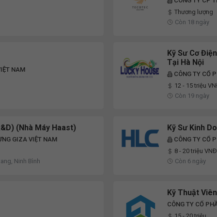
CÔNG TY CP 
Thương lượng
Còn 18 ngày
Kỹ Sư Cơ Điện
Tại Hà Nội
VIỆT NAM
CÔNG TY CỔ P
12 - 15 triệu V
Còn 19 ngày
R&D) (Nhà Máy Haast)
Kỹ Sư Kinh D
ỰNG GIZA VIỆT NAM
CÔNG TY CỔ P
8 - 20 triệu VNĐ
iang, Ninh Bình
Còn 6 ngày
Kỹ Thuật Viên
CÔNG TY CỔ PH
15 - 20 triệu