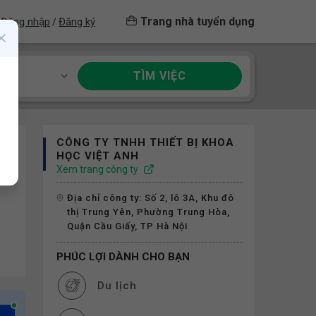
Trang nhà tuyển dụng
Đăng nhập
Đăng ký
/
TÌM VIỆC
ề
CÔNG TY TNHH THIẾT BỊ KHOA
HỌC VIỆT ANH
Xem trang công ty
Địa chỉ công ty: Số 2, lô 3A, Khu đô
thị Trung Yên, Phường Trung Hòa,
Quận Cầu Giấy, TP Hà Nội
PHÚC LỢI DÀNH CHO BẠN
Du lịch