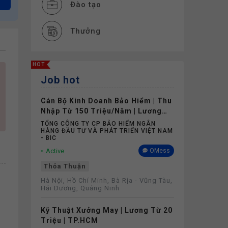
Đào tạo
Thưởng
Nghỉ phép
HOT
Job hot
Bảo hiểm
Cán Bộ Kinh Doanh Bảo Hiểm | Thu
Khám sức khỏe
Nhập Từ 150 Triệu/Năm | Lương
Cứng Không Phụ Thuộc Doanh Số
TỔNG CÔNG TY CP BẢO HIỂM NGÂN
HÀNG ĐẦU TƯ VÀ PHÁT TRIỂN VIỆT NAM
- BIC
Active
OMess
Thỏa Thuận
Hà Nội, Hồ Chí Minh, Bà Rịa - Vũng Tàu,
Hải Dương, Quảng Ninh
Kỹ Thuật Xưởng May | Lương Từ 20
Triệu | TP.HCM