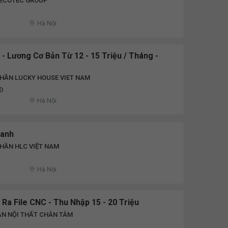
TECOTEC GROUP
Hà Nội
 - Lương Cơ Bản Từ 12 - 15 Triệu / Tháng -
HẦN LUCKY HOUSE VIET NAM
NĐ
Hà Nội
oanh
HẦN HLC VIỆT NAM
Hà Nội
 Ra File CNC - Thu Nhập 15 - 20 Triệu
ẦN NỘI THẤT CHÂN TÂM