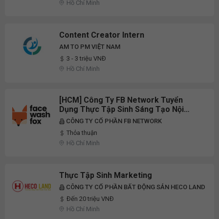
Hồ Chí Minh
Content Creator Intern
AM TO PM VIỆT NAM
3 - 3 triệu VNĐ
Hồ Chí Minh
[HCM] Công Ty FB Network Tuyển
Dụng Thực Tập Sinh Sáng Tạo Nội
Dung (Content Creator) Full-Time
CÔNG TY CỔ PHẦN FB NETWORK
2026
Thỏa thuận
Hồ Chí Minh
Thực Tập Sinh Marketing
CÔNG TY CỔ PHẦN BẤT ĐỘNG SẢN HECO LAND
Đến 20 triệu VNĐ
Hồ Chí Minh