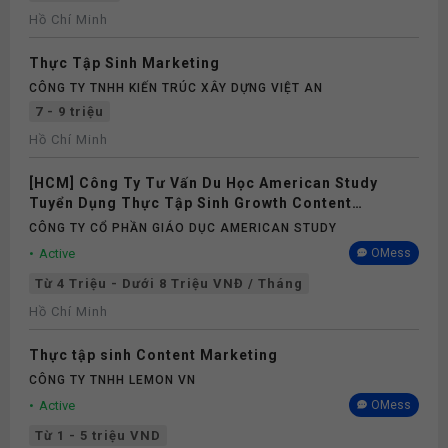
Hồ Chí Minh
Thực Tập Sinh Marketing
CÔNG TY TNHH KIẾN TRÚC XÂY DỰNG VIỆT AN
7 - 9 triệu
Hồ Chí Minh
[HCM] Công Ty Tư Vấn Du Học American Study
Tuyển Dụng Thực Tập Sinh Growth Content
Marketing Part-time/Full-time 2026
CÔNG TY CỔ PHẦN GIÁO DỤC AMERICAN STUDY
Active
OMess
Từ 4 Triệu - Dưới 8 Triệu VNĐ / Tháng
Hồ Chí Minh
Thực tập sinh Content Marketing
CÔNG TY TNHH LEMON VN
Active
OMess
Từ 1 - 5 triệu VND