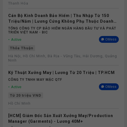
Thanh Hóa
Cán Bộ Kinh Doanh Bảo Hiểm | Thu Nhập Từ 150
Triệu/Năm | Lương Cứng Không Phụ Thuộc Doanh
Số
TỔNG CÔNG TY CP BẢO HIỂM NGÂN HÀNG ĐẦU TƯ VÀ PHÁT
TRIỂN VIỆT NAM - BIC
Active
OMess
Thỏa Thuận
Hà Nội, Hồ Chí Minh, Bà Rịa - Vũng Tàu, Hải Dương, Quảng
Ninh
Kỹ Thuật Xưởng May | Lương Từ 20 Triệu | TP.HCM
CÔNG TY TNHH MAY MẶC QTF
Active
OMess
Từ 20 triệu VND
Hồ Chí Minh
[HCM] Giám Đốc Sản Xuất Xưởng May/Production
Manager (Garments) - Lương 40M+