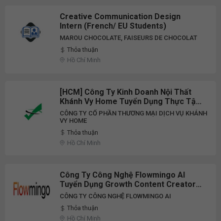
Creative Communication Design
Intern (French/ EU Students)
‎MAROU CHOCOLATE, FAISEURS DE CHOCOLAT
Thỏa thuận
Hồ Chí Minh
[HCM] Công Ty Kinh Doanh Nội Thất
Khánh Vy Home Tuyển Dụng Thực Tập
Sinh Content SEO Part-Time/Full-Time
CÔNG TY CỔ PHẦN THƯƠNG MẠI DỊCH VỤ KHÁNH
2026
VY HOME
Thỏa thuận
Hồ Chí Minh
Công Ty Công Nghệ Flowmingo AI
Tuyển Dụng Growth Content Creator
2026
CÔNG TY CÔNG NGHỆ FLOWMINGO AI
Thỏa thuận
Hồ Chí Minh