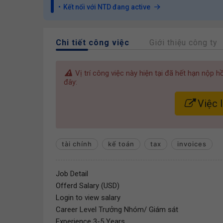
Kết nối với NTD đang active
Chi tiết công việc
Giới thiệu công ty
Vị trí công việc này hiện tại đã hết hạn nộp 
đây:
Việc 
tài chính
kế toán
tax
invoices
Job Detail
Offerd Salary (USD)
Login to view salary
Career Level Trưởng Nhóm/ Giám sát
Experience 3-5 Years