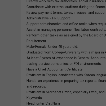
Directly work with tax authorities, social insuranc
Coordinate with external auditors during the financ
Review payment terms, taxes, invoices, and suppor
Administrative - HR Support:
Support administrative and office tasks when requi
Assist in managing personnel files, labor contracts
Perform other tasks as assigned by the Board of D
Requirement
Male/Female. Under 40 years old.
Graduated from College/University with a major in A
At least 3 years of experience in General Account
trading-service companies, or FDI environments.
Have a Chief Accountant Certificate
Proficient in English; candidates with Korean languag
Hands-on experience in preparing tax reports, finan
and records.
Proficient in Microsoft Office, especially Excel, an
Keywords
Headhunter Viet Nam