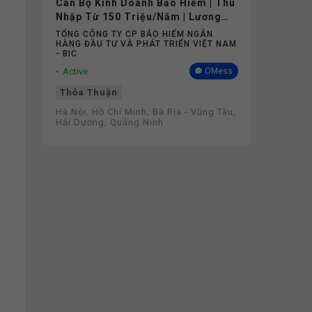
Cán Bộ Kinh Doanh Bảo Hiểm | Thu
Nhập Từ 150 Triệu/Năm | Lương
Cứng Không Phụ Thuộc Doanh Số
TỔNG CÔNG TY CP BẢO HIỂM NGÂN
HÀNG ĐẦU TƯ VÀ PHÁT TRIỂN VIỆT NAM
- BIC
Active
OMess
Thỏa Thuận
Hà Nội, Hồ Chí Minh, Bà Rịa - Vũng Tàu,
Hải Dương, Quảng Ninh