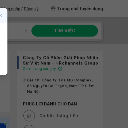
Trang nhà tuyển dụng
Đăng nhập
Đăng ký
/
TÌM VIỆC
ề
Công Ty Cổ Phần Giải Pháp Nhân
Sự Việt Nam - HRchannels Group
Xem trang công ty
Địa chỉ công ty: Tòa MD Complex,
68 Nguyễn Cơ Thạch, Nam Từ Liêm,
Hà Nội
PHÚC LỢI DÀNH CHO BẠN
Cơ hội thăng tiến