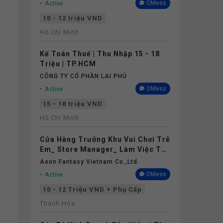
Active
OMess
10 - 12 triệu VND
Hồ Chí Minh
Kế Toán Thuế | Thu Nhập 15 - 18
Triệu | TP.HCM
CÔNG TY CỔ PHẦN LAI PHÚ
Active
OMess
15 - 18 triệu VND
Hồ Chí Minh
Cửa Hàng Trưởng Khu Vui Chơi Trẻ
.
Em_ Store Manager_ Làm Việc Tại
Aeon Mall Thanh Hóa
Aeon Fantasy Vietnam Co.,ltd.
Active
OMess
10 - 12 Triệu VND + Phụ Cấp
Thanh Hóa