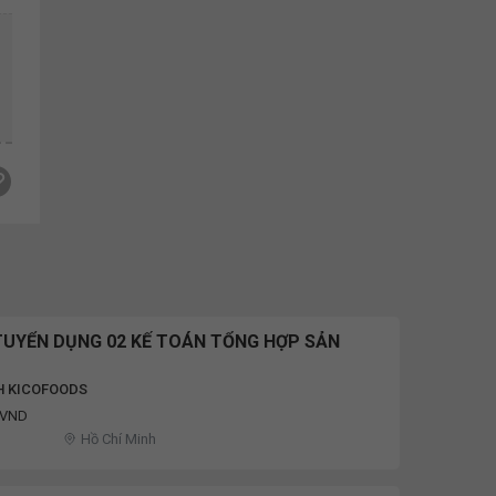
UYỂN DỤNG 02 KẾ TOÁN TỔNG HỢP SẢN
H KICOFOODS
u VND
Hồ Chí Minh