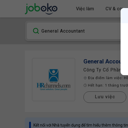
Việc làm
CV & cover
General Account
Công Ty Cổ Phần Gi
Địa điểm làm việc:
H
Hết hạn:
1 tháng trư
Lưu việc
Kết nối với Nhà tuyển dụng để tìm hiểu thêm thông tin