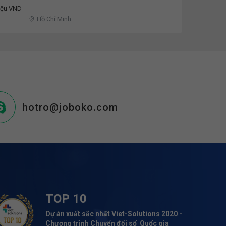
riệu VND
Hồ Chí Minh
hotro@joboko.com
TOP 10
Dự án xuất sắc nhất Viet-Solutions 2020 -
Chương trình Chuyển đổi số Quốc gia