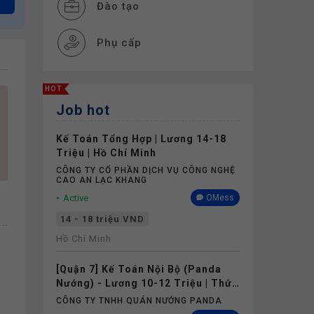
Đào tạo
Phụ cấp
HOT
Job hot
Kế Toán Tổng Hợp | Lương 14-18
Triệu | Hồ Chí Minh
CÔNG TY CỔ PHẦN DỊCH VỤ CÔNG NGHỆ
CAO AN LẠC KHANG
Active
OMess
14 - 18 triệu VND
Hồ Chí Minh
[Quận 7] Kế Toán Nội Bộ (Panda
Nướng) - Lương 10-12 Triệu | Thứ
7 Làm Online
CÔNG TY TNHH QUÁN NƯỚNG PANDA