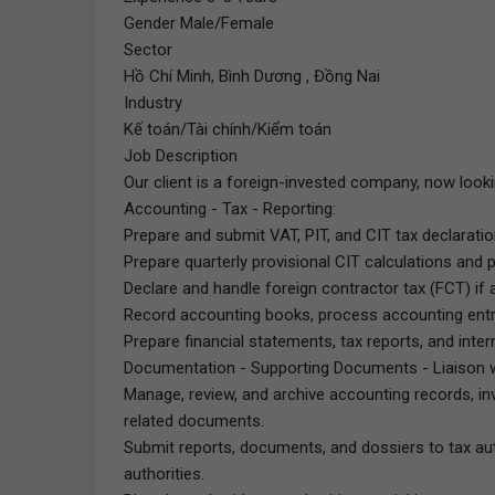
Gender Male/Female
Sector
Hồ Chí Minh, Bình Dương , Đồng Nai
Industry
Kế toán/Tài chính/Kiểm toán
Job Description
Our client is a foreign-invested company, now loo
Accounting - Tax - Reporting:
Prepare and submit VAT, PIT, and CIT tax declarati
Prepare quarterly provisional CIT calculations and 
Declare and handle foreign contractor tax (FCT) if a
Record accounting books, process accounting entri
Prepare financial statements, tax reports, and inter
Documentation - Supporting Documents - Liaison wi
Manage, review, and archive accounting records, i
related documents.
Submit reports, documents, and dossiers to tax aut
authorities.