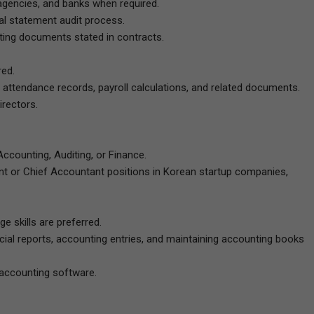
e agencies, and banks when required.
ial statement audit process.
ting documents stated in contracts.
red.
, attendance records, payroll calculations, and related documents.
irectors.
ccounting, Auditing, or Finance.
ant or Chief Accountant positions in Korean startup companies,
e skills are preferred.
cial reports, accounting entries, and maintaining accounting books
d accounting software.