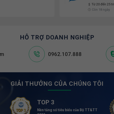
Từ 20 đến 25 t
Còn 18 ngày
HỖ TRỢ DOANH NGHIỆP
om
0962.107.888
GIẢI THƯỞNG CỦA CHÚNG TÔI
TOP 3
Nền tảng số tiêu biểu của Bộ TT&TT