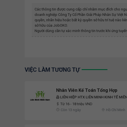
Các thông tin được cung cấp chỉ nhằm mục đích cho ngư
doanh nghiệp
Công Ty Cổ Phần Giải Pháp Nhân Sự Việt 
quyền, nhãn hiệu hoặc bất kỳ quyền sở hữu trí tuệ nào l
sở hữu của JobOKO.
Người dùng cần tự xác minh thông tin trước khi ứng tuyển
VIỆC LÀM TƯƠNG TỰ
Nhân Viên Kế Toán Tổng Hợp
LIÊN HIỆP HTX LIÊN MINH KINH TẾ MI
Từ 16 - 18 triệu VND
Còn 13 ngày
Hồ Chí Minh