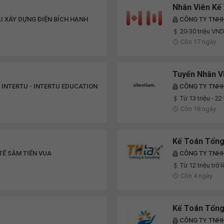
Nhân Viên Kế
 XÂY DỰNG ĐIỆN BÍCH HẠNH
CÔNG TY TNH
20-30 triệu VN
Còn 17 ngày
Tuyển Nhân V
 INTERTU - INTERTU EDUCATION
CÔNG TY TNHH
Từ 13 triệu - 22 
Còn 18 ngày
Kế Toán Tổng
Ế SÂM TIẾN VUA
CÔNG TY TNHH
Từ 12 triệu trở l
Còn 4 ngày
Kế Toán Tổng
CÔNG TY TNH