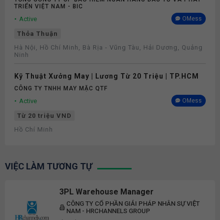
TRIỂN VIỆT NAM - BIC
Active
OMess
Thỏa Thuận
Hà Nội, Hồ Chí Minh, Bà Rịa - Vũng Tàu, Hải Dương, Quảng
Ninh
Kỹ Thuật Xưởng May | Lương Từ 20 Triệu | TP.HCM
CÔNG TY TNHH MAY MẶC QTF
Active
OMess
Từ 20 triệu VND
Hồ Chí Minh
VIỆC LÀM TƯƠNG TỰ
3PL Warehouse Manager
CÔNG TY CỔ PHẦN GIẢI PHÁP NHÂN SỰ VIỆT
NAM - HRCHANNELS GROUP