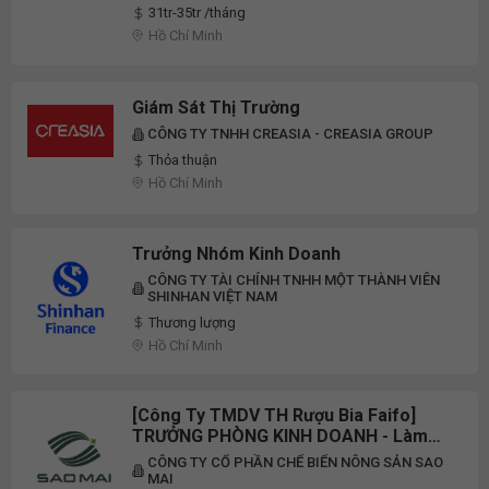
31tr-35tr /tháng
Hồ Chí Minh
Giám Sát Thị Trường
CÔNG TY TNHH CREASIA - CREASIA GROUP
Thỏa thuận
Hồ Chí Minh
Trưởng Nhóm Kinh Doanh
CÔNG TY TÀI CHÍNH TNHH MỘT THÀNH VIÊN
SHINHAN VIỆT NAM
Thương lượng
Hồ Chí Minh
[Công Ty TMDV TH Rượu Bia Faifo]
TRƯỞNG PHÒNG KINH DOANH - Làm
Việc Tại TPHCM
CÔNG TY CỔ PHẦN CHẾ BIẾN NÔNG SẢN SAO
MAI