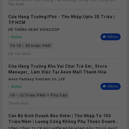
Tây Ninh
Cửa Hàng Trưởng/Phó - Thu Nhập Upto 25 Triệu |
TP.HCM
HỆ THỐNG HEAD VISACOOP
Active
OMess
Từ 10 - 25 triệu VND
Hồ Chí Minh
Cửa Hàng Trưởng Khu Vui Chơi Trẻ Em_ Store
Manager_ Làm Việc Tại Aeon Mall Thanh Hóa
Aeon Fantasy Vietnam Co.,ltd.
Active
OMess
10 - 12 Triệu VND + Phụ Cấp
Thanh Hóa
Cán Bộ Kinh Doanh Bảo Hiểm | Thu Nhập Từ 150
Triệu/Năm | Lương Cứng Không Phụ Thuộc Doanh
Số
TỔNG CÔNG TY CP BẢO HIỂM NGÂN HÀNG ĐẦU TƯ VÀ PHÁT