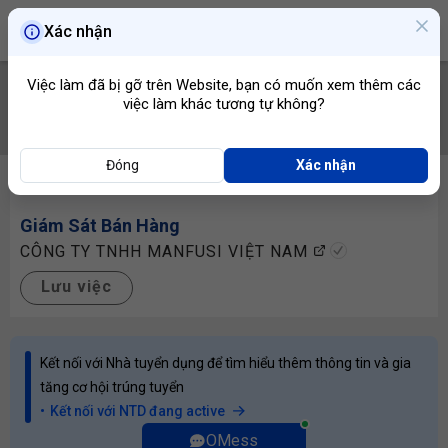
Xác nhận
Việc làm đã bị gỡ trên Website, bạn có muốn xem thêm các
việc làm khác tương tự không?
TÌM VIỆC
Đóng
Xác nhận
Giám Sát Bán Hàng
CÔNG TY TNHH MANFUSI VIỆT NAM
Lưu việc
Kết nối với Nhà tuyển dụng để tìm hiểu thêm thông tin và gia
tăng cơ hội trúng tuyển
Kết nối với NTD đang active
OMess