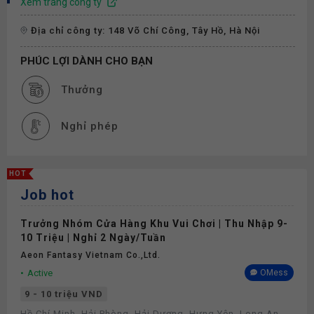
Xem trang công ty
Địa chỉ công ty: 148 Võ Chí Công, Tây Hồ, Hà Nội
PHÚC LỢI DÀNH CHO BẠN
Thưởng
Nghỉ phép
HOT
Job hot
Trưởng Nhóm Cửa Hàng Khu Vui Chơi | Thu Nhập 9-
10 Triệu | Nghỉ 2 Ngày/Tuần
Aeon Fantasy Vietnam Co.,ltd.
Active
OMess
9 - 10 triệu VND
Hồ Chí Minh, Hải Phòng, Hải Dương, Hưng Yên, Long An,