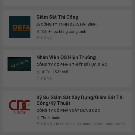
Giám Sát Thi Công
CÔNG TY TNHH DEFA HẢI BÌNH
15tr + hoa hồng công trình
Hà Nội
Nhân Viên QS Hiện Trường
CÔNG TY CỔ PHẦN THIẾT KẾ LỤC GIÁC
10 Tr - 15 Tr VND
Hà Nội
Kỹ Sư Giám Sát Xây Dựng/Giám Sát Thi
Công/Kỹ Thuật
CÔNG TY CỔ PHẦN XÂY DỰNG CDC
Thoả thuận
Hà Nội, Hồ Chí Minh, Đà Nẵng, Bình Dương, Nghệ
An, Quảng Bình, Quảng Ninh, Khác