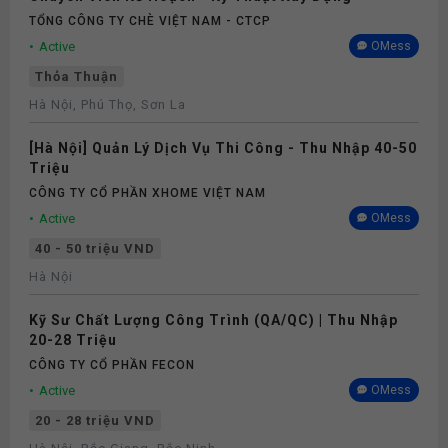
Thưởng
TỔNG CÔNG TY CHÈ VIỆT NAM - CTCP
Active
OMess
Phụ cấp
Thỏa Thuận
Hà Nội, Phú Thọ, Sơn La
Nghỉ phép
[Hà Nội] Quản Lý Dịch Vụ Thi Công - Thu Nhập 40-50
Triệu
Bảo hiểm
CÔNG TY CỔ PHẦN XHOME VIỆT NAM
Active
OMess
Khám sức khỏe
40 - 50 triệu VND
Hà Nội
Kỹ Sư Chất Lượng Công Trình (QA/QC) | Thu Nhập
20-28 Triệu
CÔNG TY CỔ PHẦN FECON
Active
OMess
20 - 28 triệu VND