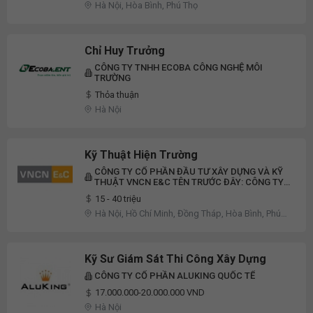
Hà Nội, Hòa Bình, Phú Thọ
Chỉ Huy Trưởng
CÔNG TY TNHH ECOBA CÔNG NGHỆ MÔI
TRƯỜNG
Thỏa thuận
Hà Nội
Kỹ Thuật Hiện Trường
CÔNG TY CỔ PHẦN ĐẦU TƯ XÂY DỰNG VÀ KỸ
THUẬT VNCN E&C TÊN TRƯỚC ĐÂY: CÔNG TY
CP VINACONEX E&C
15 - 40 triệu
Hà Nội, Hồ Chí Minh, Đồng Tháp, Hòa Bình, Phú
Thọ, Khác
Kỹ Sư Giám Sát Thi Công Xây Dựng
CÔNG TY CỔ PHẦN ALUKING QUỐC TẾ
17.000.000-20.000.000 VND
Hà Nội