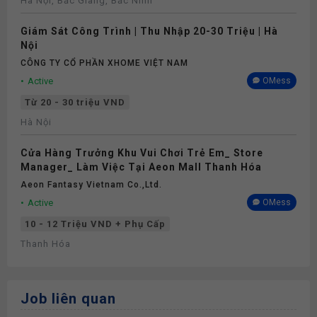
Hà Nội, Bắc Giang, Bắc Ninh
Giám Sát Công Trình | Thu Nhập 20-30 Triệu | Hà
Nội
CÔNG TY CỔ PHẦN XHOME VIỆT NAM
Active
OMess
Từ 20 - 30 triệu VND
Hà Nội
Cửa Hàng Trưởng Khu Vui Chơi Trẻ Em_ Store
Manager_ Làm Việc Tại Aeon Mall Thanh Hóa
Aeon Fantasy Vietnam Co.,ltd.
Active
OMess
10 - 12 Triệu VND + Phụ Cấp
Thanh Hóa
Job liên quan