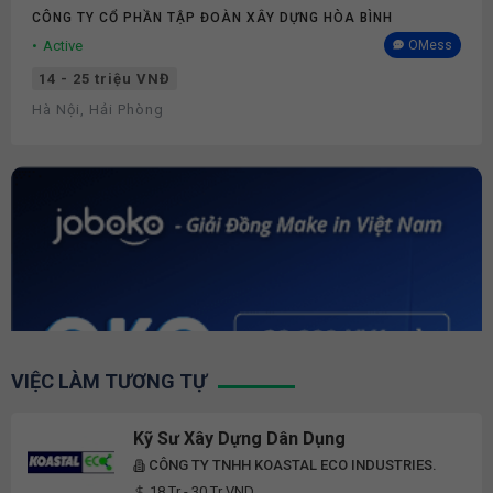
CÔNG TY CỔ PHẦN TẬP ĐOÀN XÂY DỰNG HÒA BÌNH
Active
OMess
14 - 25 triệu VNĐ
Hà Nội, Hải Phòng
VIỆC LÀM TƯƠNG TỰ
Kỹ Sư Xây Dựng Dân Dụng
CÔNG TY TNHH KOASTAL ECO INDUSTRIES.
18 Tr - 30 Tr VND