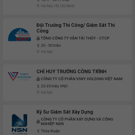
Hà Nội, Hồ Chí Minh
Đội Trưởng Thi Công/ Giám Sát Thi
Công
TỔNG CÔNG TY VẬN TẢI THỦY - CTCP
20 - 30 triệu
Hà Nội
CHỈ HUY TRƯỞNG CÔNG TRÌNH
CÔNG TY CỔ PHẦN VSKY HOLDING VIỆT NAM
25-35 triệu VND
Hà Nội
Kỹ Sư Giám Sát Xây Dựng
CÔNG TY CỔ PHẦN XÂY DỰNG VÀ CÔNG
NGHIỆP NSN
Thỏa thuận