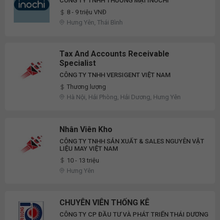
CÔNG TY TNHH THƯƠNG MẠI INOCHI
8 - 9 triệu VNĐ
Hưng Yên, Thái Bình
Tax And Accounts Receivable
Specialist
CÔNG TY TNHH VERSIGENT VIỆT NAM
Thương lượng
Hà Nội, Hải Phòng, Hải Dương, Hưng Yên
Nhân Viên Kho
CÔNG TY TNHH SẢN XUẤT & SALES NGUYÊN VẬT
LIỆU MAY VIỆT NAM
10 - 13 triệu
Hưng Yên
CHUYÊN VIÊN THỐNG KÊ
CÔNG TY CP ĐẦU TƯ VÀ PHÁT TRIỂN THÁI DƯƠNG