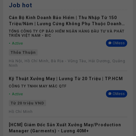
Job hot
Cán Bộ Kinh Doanh Bảo Hiểm | Thu Nhập Từ 150
Triệu/Năm | Lương Cứng Không Phụ Thuộc Doanh
Số
TỔNG CÔNG TY CP BẢO HIỂM NGÂN HÀNG ĐẦU TƯ VÀ PHÁT
TRIỂN VIỆT NAM - BIC
Active
OMess
Thỏa Thuận
Hà Nội, Hồ Chí Minh, Bà Rịa - Vũng Tàu, Hải Dương, Quảng
Ninh
Kỹ Thuật Xưởng May | Lương Từ 20 Triệu | TP.HCM
CÔNG TY TNHH MAY MẶC QTF
Active
OMess
Từ 20 triệu VND
Hồ Chí Minh
[HCM] Giám Đốc Sản Xuất Xưởng May/Production
Manager (Garments) - Lương 40M+