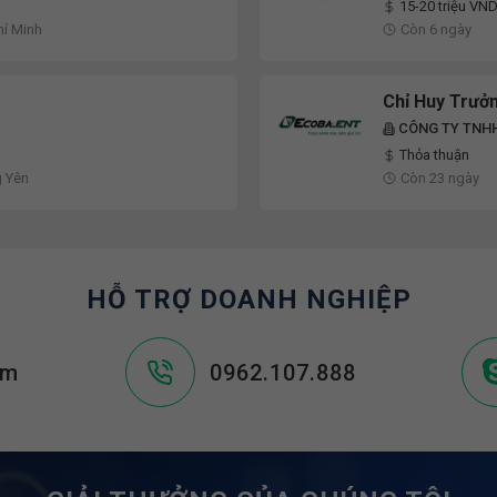
15-20 triệu VN
hí Minh
Còn 6 ngày
Chỉ Huy Trưở
CÔNG TY TNH
Thỏa thuận
g Yên
Còn 23 ngày
HỖ TRỢ DOANH NGHIỆP
om
0962.107.888