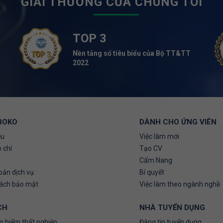
GIẢI THƯỞNG CỦA CHÚNG TÔI
TOP 3
Nền tảng số tiêu biểu của Bộ TT&TT
2022
BOKO
DÀNH CHO ỨNG VIÊN
ệu
Việc làm mới
 chí
Tạo CV
Cẩm Nang
oản dịch vụ
Bí quyết
sách bảo mật
Việc làm theo ngành nghề
CH
NHÀ TUYỂN DỤNG
o hiểm thất nghiệp
Đăng tin tuyển dụng