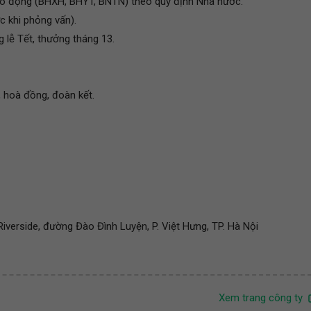
ao động (BHXH, BHYT, BNTN) theo quy định Nhà nước.
c khi phỏng vấn).
 lễ Tết, thưởng tháng 13.
, hoà đồng, đoàn kết.
iverside, đường Đào Đình Luyện, P. Việt Hưng, TP. Hà Nội
Xem trang công ty