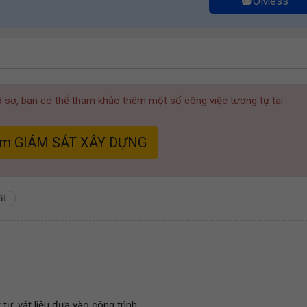
OMess
hồ sơ, bạn có thể tham khảo thêm một số công việc tương tự tại
àm GIÁM SÁT XÂY DỰNG
ất
tư, vật liệu đưa vào công trình.