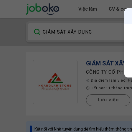
Việc làm
CV & cover
GIÁM SÁT XÂY 
CÔNG TY CỔ PHẦN
Địa điểm làm việc:
H
Hết hạn:
1 tháng trư
Lưu việc
Kết nối với Nhà tuyển dụng để tìm hiểu thêm thông tin