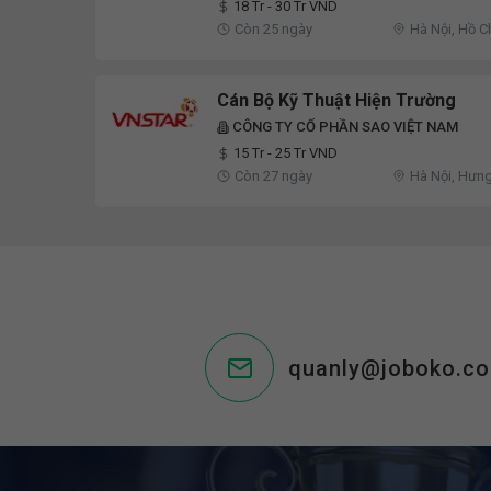
18 Tr - 30 Tr VND
Còn 25 ngày
Hà Nội, Hồ C
Cán Bộ Kỹ Thuật Hiện Trường
CÔNG TY CỔ PHẦN SAO VIỆT NAM
15 Tr - 25 Tr VND
Còn 27 ngày
Hà Nội, Hưn
quanly@joboko.c