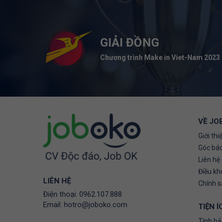
GIẢI ĐỒNG
Chương trình Make in Viet-Nam 2023
VỀ JO
Giới thi
Góc báo
Liên hệ
Điều kh
LIÊN HỆ
Chính 
Điện thoại:
0962.107.888
Email:
hotro@joboko.com
TIỆN Í
Tính bả