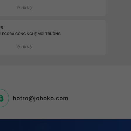
D
Hà Nội
ng
H ECOBA CÔNG NGHỆ MÔI TRƯỜNG
Hà Nội
hotro@joboko.com