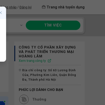
Trang nhà tuyển dụng
Đăng nhập
Đăng ký
/
TÌM VIỆC
ề
CÔNG TY CỔ PHẦN XÂY DỰNG
VÀ PHÁT TRIỂN THƯƠNG MẠI
HOÀNG LÂM
Xem trang công ty
Địa chỉ công ty: Số 63 Lương Định
Của, Phường Kim Liên, Quận Đống
Đa, Thành phố Hà Nội
PHÚC LỢI DÀNH CHO BẠN
Thưởng