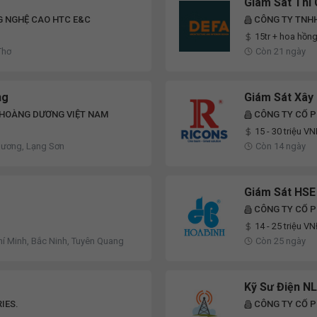
Giám Sát Thi
G NGHỆ CAO HTC E&C
CÔNG TY TNHH
15tr + hoa hồng
Thơ
Còn 21 ngày
ng
Giám Sát Xây
 HOÀNG DƯƠNG VIỆT NAM
CÔNG TY CỔ P
15 - 30 triệu V
Dương, Lạng Sơn
Còn 14 ngày
Giám Sát HSE
CÔNG TY CỔ 
14 - 25 triệu V
hí Minh, Bắc Ninh, Tuyên Quang
Còn 25 ngày
Kỹ Sư Điện N
IES.
CÔNG TY CỔ 