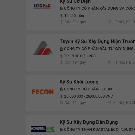
Kỹ Sư Cơ Điện
CÔNG TY CỔ PHẦN XÂY DỰNG VÀ CÔN
15 - 25 triệu
Còn 23 ngày
Hà Nội, Cần 
Tuyển Kỹ Sư Xây Dựng Hiện Trườ
CÔNG TY CỔ PHẦN ĐẦU TƯ XÂY DỰNG
Từ 18-30 triệu VND
Còn 19 ngày
Hà Nội, Hải 
Kỹ Sư Khối Lượng
CÔNG TY CỔ PHẦN FECON
20,000,000 - 28,000,000 VND
Còn 12 ngày
Hà Nội, Hồ C
Kỹ Sư Xây Dựng Dân Dụng
CÔNG TY TNHH KOASTAL ECO INDUSTR