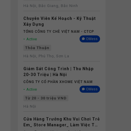
Hà Nội, Bắc Giang, Bắc Ninh
Chuyên Viên Kế Hoạch - Kỹ Thuật
Xây Dựng
TỔNG CÔNG TY CHÈ VIỆT NAM - CTCP
Active
OMess
Thỏa Thuận
Hà Nội, Phú Thọ, Sơn La
Giám Sát Công Trình | Thu Nhập
20-30 Triệu | Hà Nội
CÔNG TY CỔ PHẦN XHOME VIỆT NAM
Active
OMess
Từ 20 - 30 triệu VND
Hà Nội
Cửa Hàng Trưởng Khu Vui Chơi Trẻ
Em_ Store Manager_ Làm Việc Tại
Aeon Mall Thanh Hóa