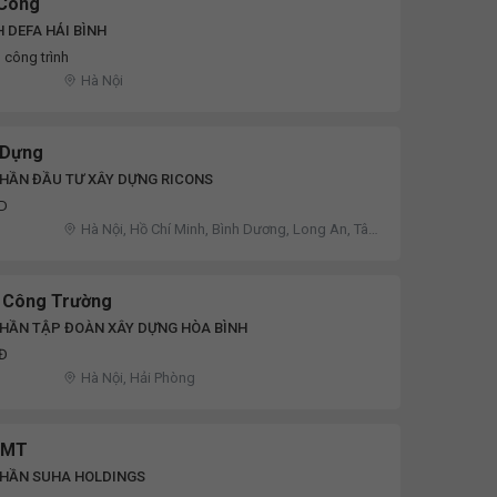
 Công
 DEFA HẢI BÌNH
 công trình
Hà Nội
 Dựng
HẦN ĐẦU TƯ XÂY DỰNG RICONS
ND
Hà Nội, Hồ Chí Minh, Bình Dương, Long An, Tây
Ninh
 Công Trường
PHẦN TẬP ĐOÀN XÂY DỰNG HÒA BÌNH
NĐ
Hà Nội, Hải Phòng
LMT
PHẦN SUHA HOLDINGS