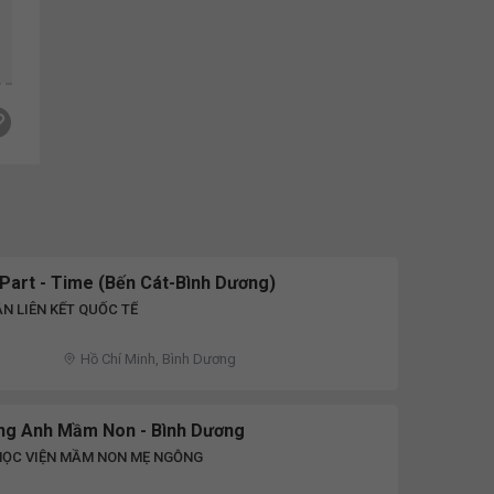
 Part - Time (Bến Cát-Bình Dương)
N LIÊN KẾT QUỐC TẾ
Hồ Chí Minh, Bình Dương
ếng Anh Mầm Non - Bình Dương
HỌC VIỆN MẦM NON MẸ NGỖNG