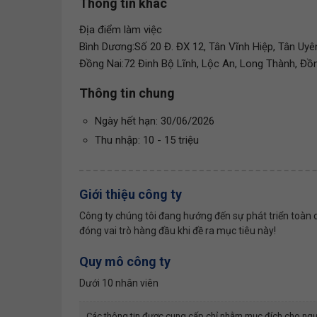
Thông tin khác
Địa điểm làm việc
Bình Dương:Số 20 Đ. ĐX 12, Tân Vĩnh Hiệp, Tân Uyê
Đồng Nai:72 Đinh Bộ Lĩnh, Lộc An, Long Thành, Đồ
Thông tin chung
Ngày hết hạn: 30/06/2026
Thu nhập: 10 - 15 triệu
Giới thiệu công ty
Công ty chúng tôi đang hướng đến sự phát triển toàn d
đóng vai trò hàng đầu khi đề ra mục tiêu này!
Quy mô công ty
Dưới 10 nhân viên
Các thông tin được cung cấp chỉ nhằm mục đích cho ngư