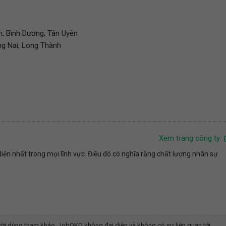
n, Bình Dương, Tân Uyên
ng Nai, Long Thành
Xem trang công ty
iện nhất trong mọi lĩnh vực. Điều đó có nghĩa rằng chất lượng nhân sự
ời dùng tham khảo, JobOKO không đại diện và không có sự liên quan tới