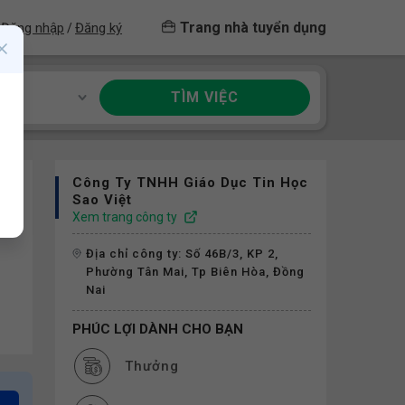
Trang nhà tuyển dụng
Đăng nhập
Đăng ký
/
TÌM VIỆC
ề
Công Ty TNHH Giáo Dục Tin Học
Sao Việt
Xem trang công ty
Địa chỉ công ty: Số 46B/3, KP 2,
Phường Tân Mai, Tp Biên Hòa, Đồng
Nai
PHÚC LỢI DÀNH CHO BẠN
Thưởng