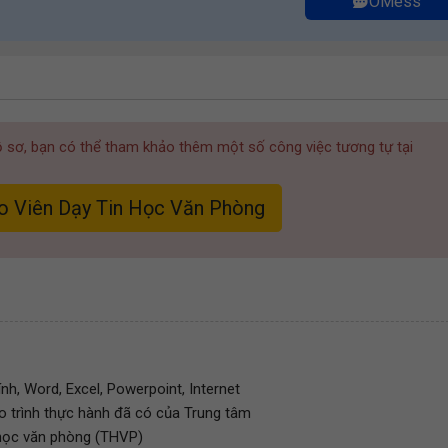
OMess
hồ sơ, bạn có thể tham khảo thêm một số công việc tương tự tại
o Viên Dạy Tin Học Văn Phòng
h, Word, Excel, Powerpoint, Internet
o trình thực hành đã có của Trung tâm
 học văn phòng (THVP)