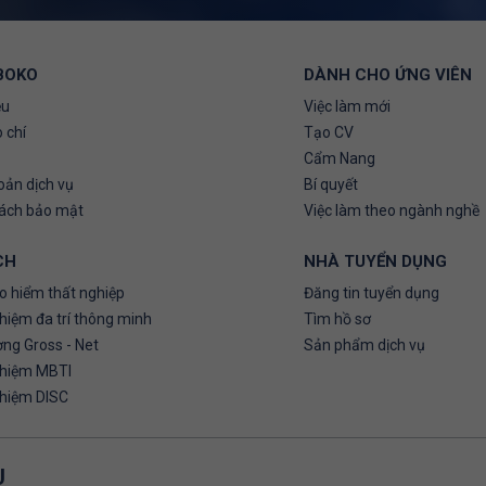
BOKO
DÀNH CHO ỨNG VIÊN
ệu
Việc làm mới
 chí
Tạo CV
Cẩm Nang
oản dịch vụ
Bí quyết
sách bảo mật
Việc làm theo ngành nghề
CH
NHÀ TUYỂN DỤNG
o hiểm thất nghiệp
Đăng tin tuyển dụng
hiệm đa trí thông minh
Tìm hồ sơ
ơng Gross - Net
Sản phẩm dịch vụ
ghiệm MBTI
ghiệm DISC
U