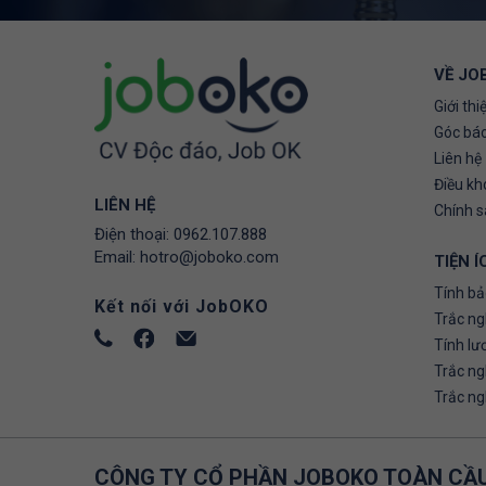
VỀ JO
Giới thi
Góc báo
Liên hệ
Điều kh
LIÊN HỆ
Chính 
Điện thoại:
0962.107.888
Email:
hotro@joboko.com
TIỆN Í
Tính bả
Kết nối với JobOKO
Trắc ng
Tính lư
Trắc n
Trắc n
CÔNG TY CỔ PHẦN JOBOKO TOÀN CẦ