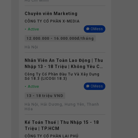
Hồ Chí Minh
Chuyên viên Marketing
CÔNG TY CỔ PHẦN X-MEDIA
Active
OMess
12.000.000 - 16.000.000đ/tháng
Hà Nội
Nhân Viên An Toàn Lao Động | Thu
Nhập 13 - 18 Triệu | Không Yêu Cầu
Kinh Nghiệm
Công Ty Cổ Phần Đầu Tư Và Xây Dựng
Số 18.3 (LICOGI 18.3)
Active
OMess
13 - 18 triệu VND
Hà Nội, Hải Dương, Hưng Yên, Thanh
Hóa
Kế Toán Thuế | Thu Nhập 15 - 18
Triệu | TP.HCM
CÔNG TY CỔ PHẦN LAI PHÚ