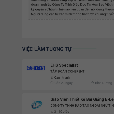
doanh nghiệp
Công Ty Tnhh Giáo Dục Tin Học Sao Việt
tr
kỳ quyền sở hữu trí tuệ nào liên quan đến nội dung, th
Người dùng cần tự xác minh thông tin trước khi ứng tuyển
VIỆC LÀM TƯƠNG TỰ
EHS Specialist
TẬP ĐOÀN COHERENT
Cạnh tranh
Còn 23 ngày
Bình Dương
Giáo Viên Thiết Kế Bài Giảng E-L
CÔNG TY TNHH ĐÀO TẠO NGOẠI NGỮ TIN
3 - 10 triệu