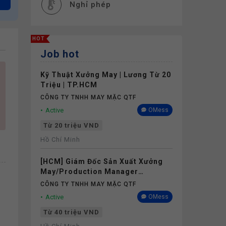
Nghỉ phép
HOT
Job hot
Kỹ Thuật Xưởng May | Lương Từ 20
Triệu | TP.HCM
CÔNG TY TNHH MAY MẶC QTF
Active
OMess
Từ 20 triệu VND
Hồ Chí Minh
[HCM] Giám Đốc Sản Xuất Xưởng
May/Production Manager
(Garments) - Lương 40M+
CÔNG TY TNHH MAY MẶC QTF
Active
OMess
Từ 40 triệu VND