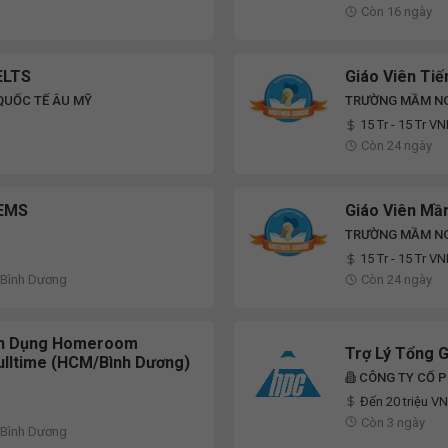
Còn 16 ngày
IELTS
Giáo Viên Ti
QUỐC TẾ ÂU MỸ
TRƯỜNG MẦM NO
15 Tr - 15 Tr V
Còn 24 ngày
 EMS
Giáo Viên M
TRƯỜNG MẦM NO
15 Tr - 15 Tr V
 Bình Dương
Còn 24 ngày
ển Dụng Homeroom
Trợ Lý Tổng 
ulltime (HCM/Bình Dương)
CÔNG TY CỔ 
Đến 20 triệu V
Còn 3 ngày
 Bình Dương