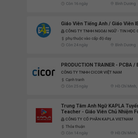
Còn 16 ngày
Bình Dương
Giáo Viên Tiếng Anh / Giáo Viên 
CÔNG TY TNHH NGOẠI NGỮ - TIN HỌC 
phụ thuộc vào cấp độ dạy
Còn 24 ngày
Bình Dương
PRODUCTION TRAINER - PCBA /
CÔNG TY TNHH CICOR VIỆT NAM
Cạnh tranh
Còn 25 ngày
Hồ Chí Minh,
Trung Tâm Anh Ngữ KAPLA Tuy
Teacher - Giáo Viên Chủ Nhiệm F
CÔNG TY CỔ PHẦN KAPLA VIETNAM
Thỏa thuận
Còn 14 ngày
Hồ Chí Minh,